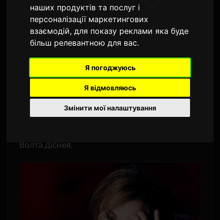
Анджелесі
наших продуктів та послуг і
персоналізації маркетингових
Автор:
Sam
9 липня 2026
взаємодій
,
для показу реклами яка буде
більш релевантною для вас
.
Перекладено з англійської
1,485 переглядів
Я погоджуюсь
Джош Гробан виступить спеціальним гостем
на майбутніх класичних концертах
YOSHIKI
у
Я відмовляюсь
Лос-Анджелесі. П'ятиразовий номінант на
Змінити мої налаштування
премію Греммі запланований на шоу 17
липня «Violet Night» у Концертному залі
Волта Діснея.