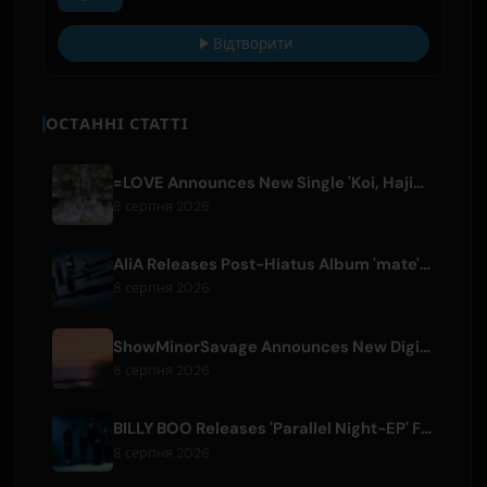
Відтворити
ОСТАННІ СТАТТІ
=LOVE Announces New Single 'Koi, Hajimemashita.' and Tokyo Dome Concerts
8 серпня 2026
AliA Releases Post-Hiatus Album 'mate', Announces Tokyo Live
8 серпня 2026
ShowMinorSavage Announces New Digital Single 'Gradation'
8 серпня 2026
BILLY BOO Releases 'Parallel Night-EP' Featuring TV Drama Theme Song
8 серпня 2026