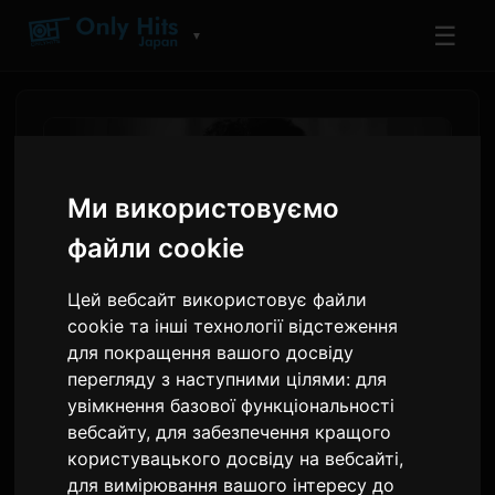
☰
▼
Ми використовуємо
файли cookie
Цей вебсайт використовує файли
cookie та інші технології відстеження
для покращення вашого досвіду
перегляду з наступними цілями:
для
Джош Гробан приєднався
увімкнення базової функціональності
до YOSHIKI для класичних
вебсайту
,
для забезпечення кращого
концертів у Лос-
користувацького досвіду на вебсайті
,
для вимірювання вашого інтересу до