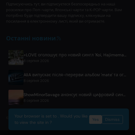
Підписуючись тут, ви підписуєтеся безпосередньо на наші
розсилки про Поп-чарти, Японські чарти та K-POP чарти. Вам
потрібно буде підтвердити вашу підписку, клікнувши на
посилання в електронному листі, який ви отримаєте.
Останні новини
=LOVE оголошує про новий сингл 'Koi, Hajimemashita.' та концерти на Tokyo Dome
8 серпня 2026
AliA випускає після-перерви альбом 'mate' та оголошує живий виступ у Токіо
8 серпня 2026
ShowMinorSavage анонсує новий цифровий сингл 'Gradation'
8 серпня 2026
Your browser is set to . Would you like
© 2026 OnlyHit. All rights reserved. - Metadata provided by
ACRCloud
Yes
Dismiss
to view the site in ?