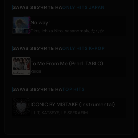
ЗАРАЗ ЗВУЧИТЬ НА
ONLY HITS JAPAN
No way!
Dios
,
Ichika Nito
,
sasanomaly
,
たなか
ЗАРАЗ ЗВУЧИТЬ НА
ONLY HITS K-POP
To Me From Me (Prod. TABLO)
KiiiKiii
ЗАРАЗ ЗВУЧИТЬ НА
TOP HITS
ICONIC BY MISTAKE (Instrumental)
ILLIT
,
KATSEYE
,
LE SSERAFIM