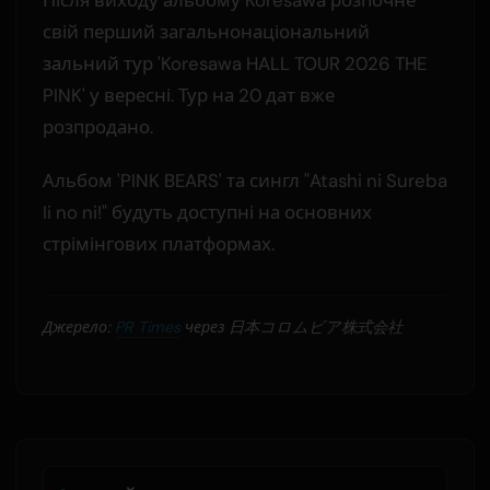
Після виходу альбому Koresawa розпочне
свій перший загальнонаціональний
зальний тур 'Koresawa HALL TOUR 2026 THE
PINK' у вересні. Тур на 20 дат вже
розпродано.
Альбом 'PINK BEARS' та сингл "Atashi ni Sureba
Ii no ni!" будуть доступні на основних
стрімінгових платформах.
Джерело:
PR Times
через 日本コロムビア株式会社