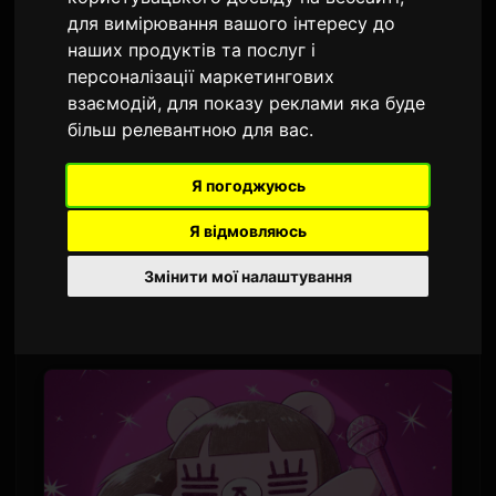
головний сингл вийде 29
для вимірювання вашого інтересу до
липня
наших продуктів та послуг і
персоналізації маркетингових
Автор:
Sam
9 липня 2026
взаємодій
,
для показу реклами яка буде
більш релевантною для вас
.
Перекладено з англійської
1,585 переглядів
Я погоджуюсь
Співачка-автор пісень
Koresawa
оприлюднила треклист для свого п'ятого
Я відмовляюсь
міні-альбому 'PINK BEARS'. Цифровий
Змінити мої налаштування
альбом заплановано до випуску 19 серпня
2026 року.