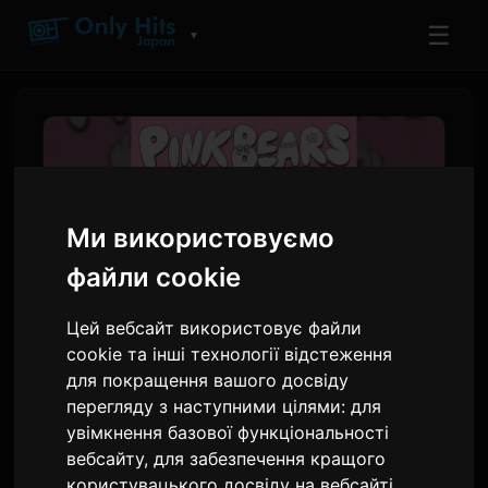
☰
▼
Ми використовуємо
файли cookie
Цей вебсайт використовує файли
cookie та інші технології відстеження
для покращення вашого досвіду
Koresawa оголосила
перегляду з наступними цілями:
для
треклист для міні-
увімкнення базової функціональності
альбому 'PINK BEARS',
вебсайту
,
для забезпечення кращого
користувацького досвіду на вебсайті
,