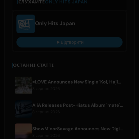
СЛУХАЙТЕ
ONLY HITS JAPAN
Only Hits Japan
Відтворити
ОСТАННІ СТАТТІ
=LOVE Announces New Single 'Koi, Hajimemashita.' and Tokyo Dome Concerts
8 серпня 2026
AliA Releases Post-Hiatus Album 'mate', Announces Tokyo Live
8 серпня 2026
ShowMinorSavage Announces New Digital Single 'Gradation'
8 серпня 2026