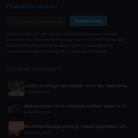
Розсилка новин
Підписатися
Підписуючись тут, ви підписуєтеся безпосередньо на наші
розсилки про Поп-чарти, Японські чарти та K-POP чарти. Вам
потрібно буде підтвердити вашу підписку, клікнувши на
посилання в електронному листі, який ви отримаєте.
Останні новини
=LOVE оголошує про новий сингл 'Koi, Hajimemashita.' та концерти на Tokyo Dome
8 серпня 2026
AliA випускає після-перерви альбом 'mate' та оголошує живий виступ у Токіо
8 серпня 2026
ShowMinorSavage анонсує новий цифровий сингл 'Gradation'
8 серпня 2026