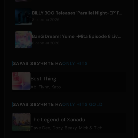
BILLY BOO Releases 'Parallel Night-EP' Featuring TV Drama Theme Song
8 серпня 2026
BanG Dream! Yume∞Mita Episode 8 Live Clip Released
8 серпня 2026
ЗАРАЗ ЗВУЧИТЬ НА
ONLY HITS
Best Thing
Abi Flynn
,
Kato
ЗАРАЗ ЗВУЧИТЬ НА
ONLY HITS GOLD
The Legend of Xanadu
Dave Dee
,
Dozy
,
Beaky
,
Mick & Tich