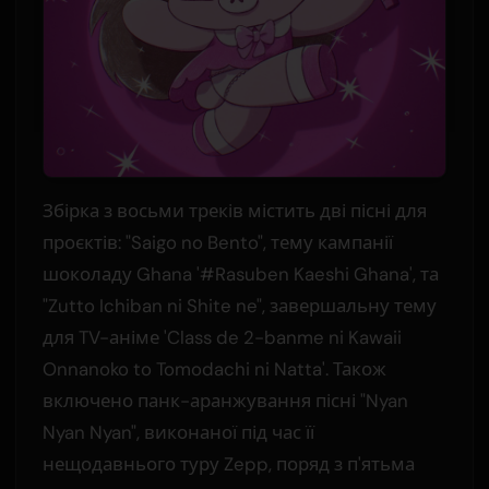
Збірка з восьми треків містить дві пісні для
проєктів: "Saigo no Bento", тему кампанії
шоколаду Ghana '#Rasuben Kaeshi Ghana', та
"Zutto Ichiban ni Shite ne", завершальну тему
для TV-аніме 'Class de 2-banme ni Kawaii
Onnanoko to Tomodachi ni Natta'. Також
включено панк-аранжування пісні "Nyan
Nyan Nyan", виконаної під час її
нещодавнього туру Zepp, поряд з п'ятьма