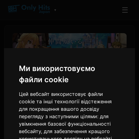
☰
▼
Ми використовуємо
файли cookie
Цей вебсайт використовує файли
cookie та інші технології відстеження
для покращення вашого досвіду
В аніме 'Залиш це мені та
перегляду з наступними цілями:
для
йди вперед' озвучування
увімкнення базової функціональності
додали Ханай Міхару та
вебсайту
,
для забезпечення кращого
користувацького досвіду на вебсайті
,