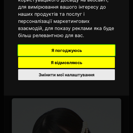
Кіношіта Сузуна
для вимірювання вашого інтересу до
наших продуктів та послуг і
Автор:
Sam
2 червня 2026
персоналізації маркетингових
Перекладено з англійської
2,893 переглядів
взаємодій
,
для показу реклами яка буде
більш релевантною для вас
.
Майбутня аніме-адаптація ранобе 'Залиш це
Я погоджуюсь
мені та йди вперед' (Koko Ore) підтвердила
двох нових акторок озвучування. Ханай
Я відмовляюсь
Міхару озвучить Шарлотту, а Кіношіта
Змінити мої налаштування
Сузуна — Марі. Обидві персонажки —
доньки героя Еріка.