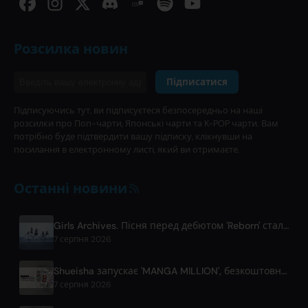
Розсилка новин
Підписатися
Підписуючись тут, ви підписуєтеся безпосередньо на наші
розсилки про Поп-чарти, Японські чарти та K-POP чарти. Вам
потрібно буде підтвердити вашу підписку, клікнувши на
посилання в електронному листі, який ви отримаєте.
Останні новини
Girls Archives. Пісня перед дебютом 'Reborn' стала саундтреком до фільму Netflix
7 серпня 2026
Shueisha запускає 'MANGA MILLION', безкоштовну глобальну бібліотеку з 400 манґа-серіалами
7 серпня 2026