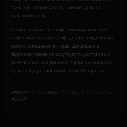
трек під назвою 'До звичайних днів та
щасливих днів'.
Промо-кампанія на офіційному акаунті X
аніме розіграє автограф-дошки з підписами
новооголошених акторів. Дві дошки з
підписом Ханай Міхару будуть доступні з 2
по 9 червня. Дві дошки з підписом Кіношіта
Сузуна будуть доступні з 9 по 16 червня.
Джерело:
PR Times
через グリーエンターテインメント
株式会社