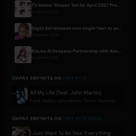
TV Anime 'Shozen' Set for April 2027 Premiere on Fuji TV
6 серпня 2026
Sagiri Sol releases new single 'next to your love' after hiatus
6 серпня 2026
Kizuna AI Deepens Partnership with Asobisystem Ahead of 10th Anniversary World Tour
6 серпня 2026
ЗАРАЗ ЗВУЧИТЬ НА
ONLY HITS
All My Life (feat. John Martin)
Frank Walker
,
John Martin
,
Timmy Trumpet
ЗАРАЗ ЗВУЧИТЬ НА
ONLY HITS GOLD
I Just Want To Be Your Everything