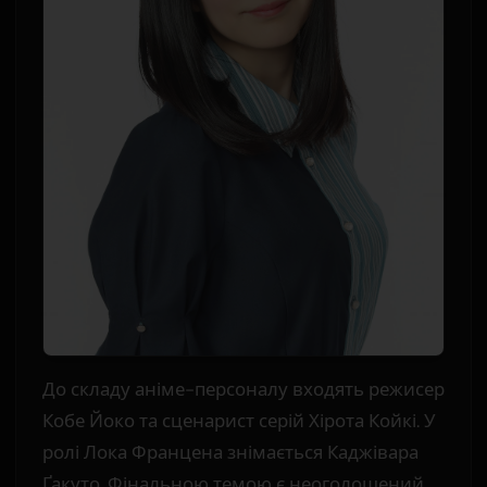
До складу аніме-персоналу входять режисер
Кобе Йоко та сценарист серій Хірота Койкі. У
ролі Лока Францена знімається Каджівара
Ґакуто. Фінальною темою є неоголошений