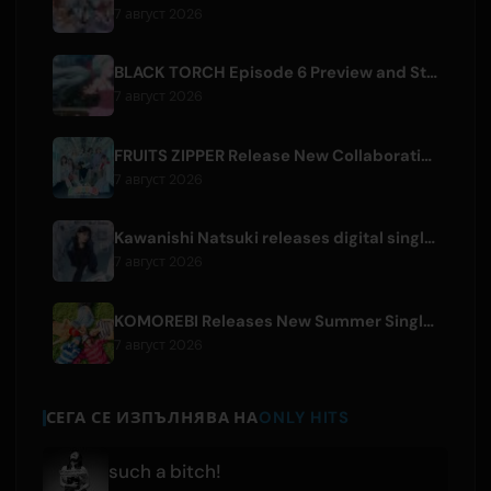
7 август 2026
BLACK TORCH Episode 6 Preview and Streaming Details
7 август 2026
FRUITS ZIPPER Release New Collaboration Song '1,2,3,FOOOOUR'
7 август 2026
Kawanishi Natsuki releases digital single 'Sayonara wa Ichiban Kirei na Atashi de'
7 август 2026
KOMOREBI Releases New Summer Single 'Letsu Natsu'
7 август 2026
СЕГА СЕ ИЗПЪЛНЯВА НА
ONLY HITS
such a bitch!