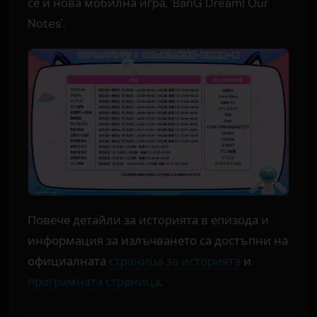
се и нова мобилна игра, 'BanG Dream! Our
Notes'.
Повече детайли за историята в епизода и
информация за излъчването са достъпни на
официалната
страница за историята
и
програмната страница
.