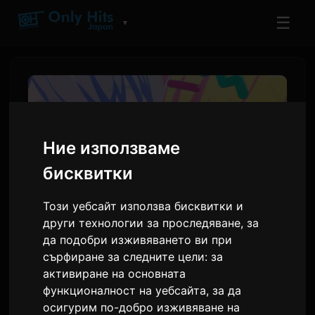
☰
▼
Ние използваме
бисквитки
Този уебсайт използва бисквитки и
други технологии за проследяване, за
да подобри изживяването ви при
BanG Dream! Yume∞Mita:
сърфиране за следните цели:
за
Премиерата на 4-ти
активиране на основната
функционалност на уебсайта
,
за да
епизод с първи кадри и
осигурим по-добро изживяване на