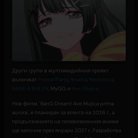
Други групи в мултимедийния проект
включват
Poppin'Party
,
Roselia
,
Morfonica
,
RAISE A SUILEN
, MyGO. и
Ave Mujica
.
Нов филм, 'BanG Dream! Ave Mujica prima
aurora', е планиран за есента на 2026 г., а
продължението на телевизионния аниме
ще започне през януари 2027 г. Разработва