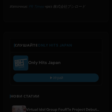
Източник:
PR Times
чрез 株式会社ブシロード
СЛУШАЙТЕ
ONLY HITS JAPAN
Only Hits Japan
Играй
НОВИ СТАТИИ
Virtual Idol Group FouRTe Project Debuts with 'ALL IN' Album Produced by m-flo's ☆Taku Takahashi