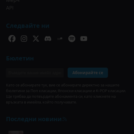
Мерч
API
Следвайте ни
Бюлетин
Абонирайте се
Като се абонирате тук, вие се абонирате директно за нашите
бюлетини за Поп класации, Японски класации и K-POP класации.
Ще трябва да потвърдите абонамента си, като кликнете на
връзката в имейла, който получавате.
Последни новини