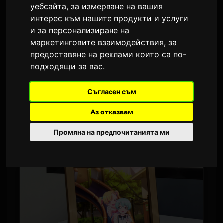
сюжет
уебсайта
,
за измерване на вашия
интерес към нашите продукти и услуги
От
Sam
7 юли 2026
и за персонализиране на
маркетинговите взаимодействия
,
за
Преведено от английски
1,675 просмотра
предоставяне на реклами които са по-
подходящи за вас
.
Bushiroad публикуваха първи кадри и
синопсис за четвъртия епизод от
Съгласен съм
телевизионния аниме 'BanG Dream!
Аз отказвам
Yume∞Mita'. Епизодът, озаглавен 'Tanoshii
Kamo' (Може би е забавно), ще излъчи на 9
Промяна на предпочитанията ми
юли 2026 г.