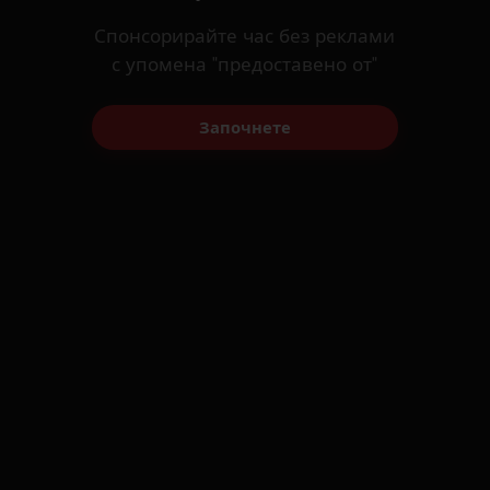
Спонсорирайте час без реклами
с упомена "предоставено от"
Започнете