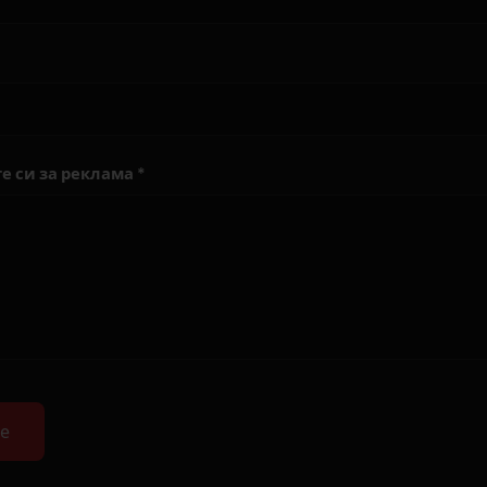
е си за реклама *
е