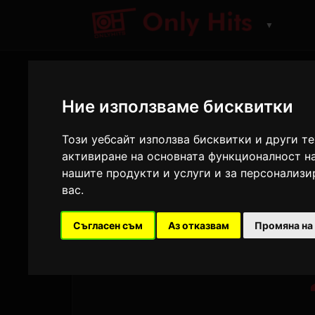
▼
Р
Ние използваме бисквитки
Този уебсайт използва бисквитки и други т
Достигнет
активиране на основната функционалност н
нашите продукти и услуги и за персонализ
вас
.
Защо да рекламирате с нас?
Съгласен съм
Аз отказвам
Промяна на