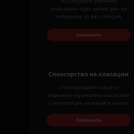
30-секундни реклами,
излъчвани през целия ден на
избраната от вас станция
Започнете
Спонсорство на класации
Спонсорирайте нашето
седмично музикално класиране
с интеграция на вашата марка
Започнете