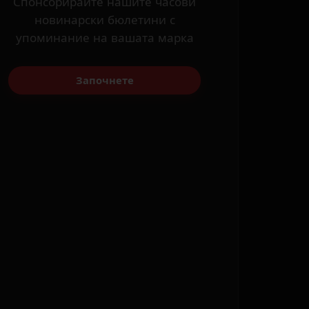
Спонсорирайте нашите часови
новинарски бюлетини с
упоминание на вашата марка
Започнете