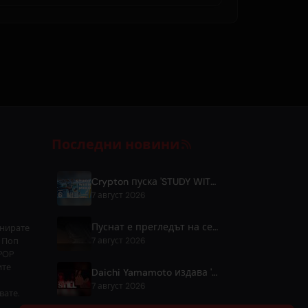
Последни новини
Crypton пуска 'STUDY WITH MIKU - part6 -' видео с инструментална фонова музика
7 август 2026
Пуснат е прегледът на седмия епизод на "Tenmaku no Jaadougaru"
онирате
 Поп
7 август 2026
POP
ите
Daichi Yamamoto издава 'Still' за хип-хоп анимето 'Shadow Beat'
7 август 2026
вате.