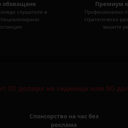
о обхващане
Премиум к
хиляди слушатели в
Професионално п
специализирани
стратегическо ра
останции
вашите р
т 20 долара на седмица или 50 до
Спонсорство на час без
реклама