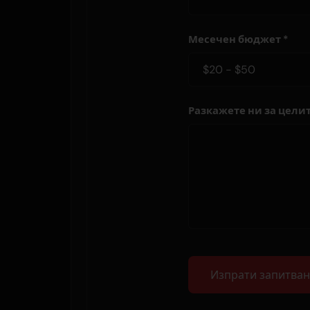
Месечен бюджет *
Разкажете ни за целит
Изпрати запитван