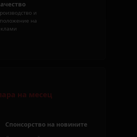
ачество
роизводство и
зположение на
еклами
лара на месец
Спонсорство на новините