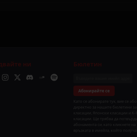
двайте ни
Бюлетин
Абонирайте се
Като се абонирате тук, вие се аб
директно за нашите бюлетини за
класации, Японски класации и K-
класации. Ще трябва да потвърд
абонамента си, като кликнете на
връзката в имейла, който получа