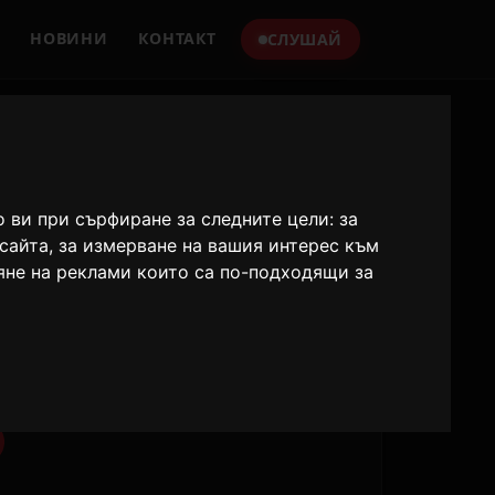
НОВИНИ
КОНТАКТ
СЛУШАЙ
ts
о ви при сърфиране за следните цели:
за
ио станции
бсайта
,
за измерване на вашия интерес към
яне на реклами които са по-подходящи за