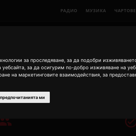
РАДИО
МУЗИКА
ЧАРТОВЕ
екламирайте с Only Hi
ехнологии за проследяване, за да подобри изживяванет
е хиляди ангажирани слушатели в нашите рад
а уебсайта
,
за да осигурим по-добро изживяване на уе
иране на маркетинговите взаимодействия
,
за предостав
 предпочитанията ми