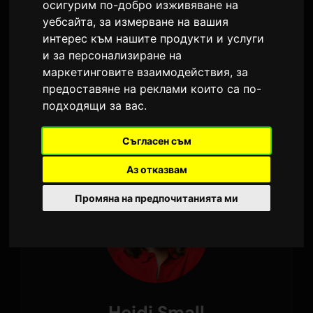
осигурим по-добро изживяване на
уебсайта
,
за измерване на вашия
CARSTN
интерес към нашите продукти и услуги
и за персонализиране на
DJ
маркетинговите взаимодействия
,
за
Предавания:
предоставяне на реклами които са по-
подходящи за вас
.
Up All Night Radio
Съгласен съм
Аз отказвам
Промяна на предпочитанията ми
Heidi Small