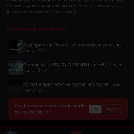
бюлетини за Поп класации, Японски класации и K-POP класации.
Ще трябва да потвърдите абонамента си, като кликнете на
връзката в имейла, който получавате.
Последни новини
Сценарият на 'Лятото, в което Хикару умря' ще се излъчва безплатно по целия свят в ABEMA
7 август 2026
Crypton пуска 'STUDY WITH MIKU - part6 -' видео с инструментална фонова музика
7 август 2026
Пуснат е прегледът на седмия епизод на "Tenmaku no Jaadougaru"
7 август 2026
Your browser is set to . Would you like
© 2026 OnlyHit. All rights reserved. - Metadata provided by
ACRCloud
Yes
Dismiss
to view the site in ?