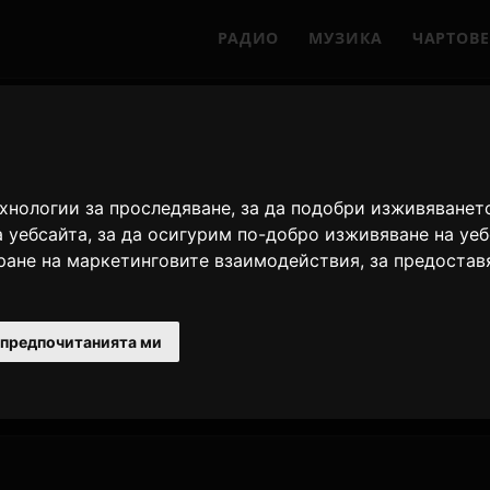
РАДИО
МУЗИКА
ЧАРТОВЕ
а музика
ехнологии за проследяване, за да подобри изживяванет
а уебсайта
,
за да осигурим по-добро изживяване на уе
иране на маркетинговите взаимодействия
,
за предостав
сто изсвирваните песни
Only Hits
 предпочитанията ми
СТАНЦИЯ