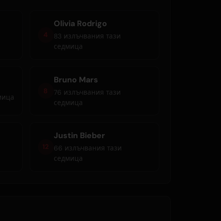
Olivia Rodrigo
4
83 излъчвания тази
седмица
Bruno Mars
8
76 излъчвания тази
мица
седмица
Justin Bieber
12
66 излъчвания тази
седмица