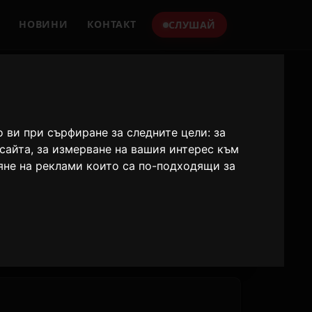
НОВИНИ
КОНТАКТ
СЛУШАЙ
о ви при сърфиране за следните цели:
за
бсайта
,
за измерване на вашия интерес към
яне на реклами които са по-подходящи за