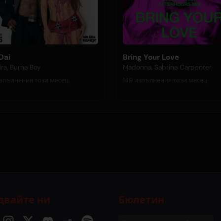
Dai
Bring Your Love
ira, Burna Boy
Madonna, Sabrina Carpenter
52 изпълнения този месец
149 изпълнения този месец
двайте ни
Бюлетин