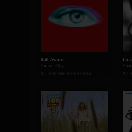
Self Aware
hat
Temper City
Aria
165 изпълнения този месец
1