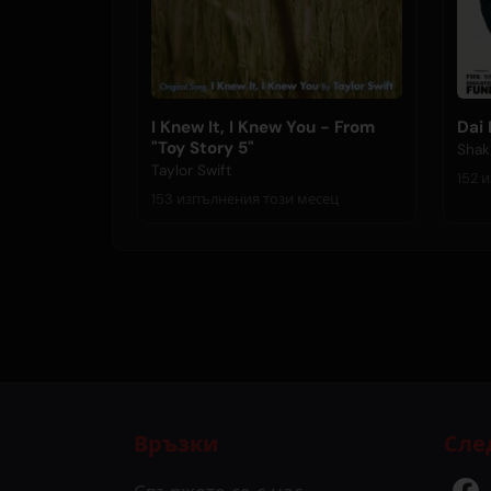
I Knew It, I Knew You - From
Dai 
"Toy Story 5"
Shak
Taylor Swift
1
153 изпълнения този месец
Връзки
Сле