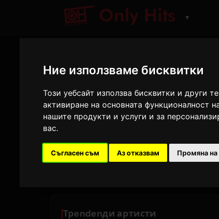
▼
Ние използваме бисквитки
МУЗИКА
Разглеждане н
Този уебсайт използва бисквитки и други т
активиране на основната функционалност н
нашите продукти и услуги и за персонализ
Открийте актуалните артисти и най-че
вас
.
12
12
Съгласен съм
Аз отказвам
Промяна на
АРТИСТИ В ТРЕНД
НАЙ-СЛУШАНИ ПЕСНИ
Трendenди артисти