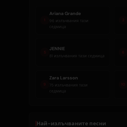
Ariana Grande
1
2
96 излъчвания тази
седмица
JENNIE
5
6
81 излъчвания тази седмица
Zara Larsson
9
10
75 излъчвания тази
седмица
Най-излъчваните песни