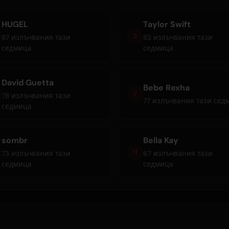
HUGEL
Taylor Swift
3
87 излъчвания тази
83 излъчвания тази
седмица
седмица
David Guetta
Bebe Rexha
7
78 излъчвания тази
77 излъчвания тази сед
седмица
sombr
Bella Kay
11
73 излъчвания тази
67 излъчвания тази
седмица
седмица