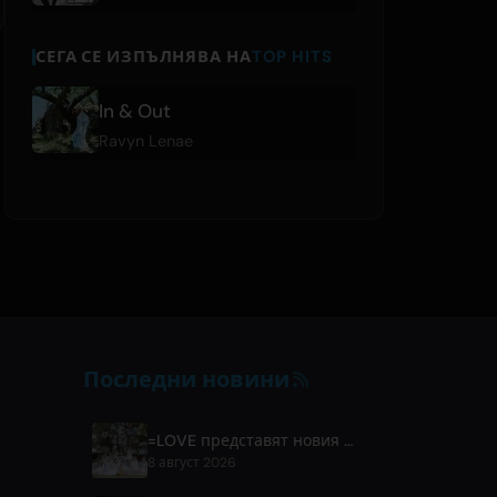
СЕГА СЕ ИЗПЪЛНЯВА НА
TOP HITS
In & Out
Ravyn Lenae
Последни новини
=LOVE представят новия си сингъл 'Koi, Hajimemashita.' и концерти в Tokyo Dome
8 август 2026