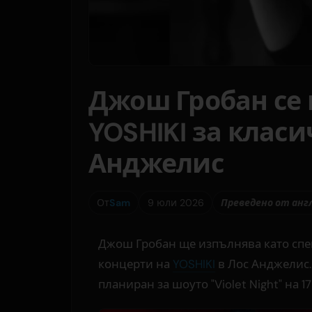
Джош Гробан се
YOSHIKI за клас
Анджелис
От
Sam
9 юли 2026
Преведено от анг
Джош Гробан ще изпълнява като спе
концерти на
YOSHIKI
в Лос Анджелис.
планиран за шоуто "Violet Night" на 17