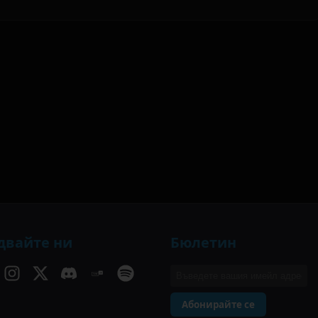
двайте ни
Бюлетин
Абонирайте се