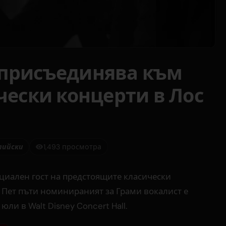
 присъединява към
ически концерти в Лос
лийски
1,493 просмотра
циален гост на предстоящите класически
 Пет пъти номинираният за Грами вокалист е
 юли в Walt Disney Concert Hall.