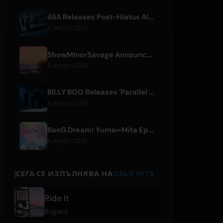
AliA Releases Post-Hiatus Album 'mate', Announces Tokyo Live
8 август 2026
ShowMinorSavage Announces New Digital Single 'Gradation'
8 август 2026
BILLY BOO Releases 'Parallel Night-EP' Featuring TV Drama Theme Song
8 август 2026
BanG Dream! Yume∞Mita Episode 8 Live Clip Released
8 август 2026
СЕГА СЕ ИЗПЪЛНЯВА НА
ONLY HITS
Ride It
Regard