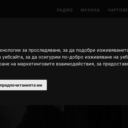
РАДИО
МУЗИКА
ЧАРТОВЕ
ехнологии за проследяване, за да подобри изживяванет
а уебсайта
,
за да осигурим по-добро изживяване на уе
иране на маркетинговите взаимодействия
,
за предостав
 предпочитанията ми