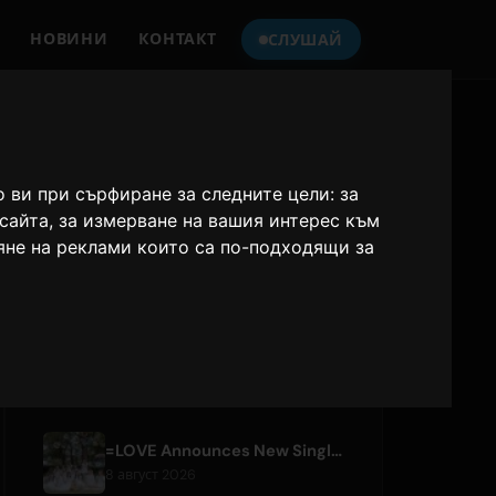
НОВИНИ
КОНТАКТ
СЛУШАЙ
СЛУШАЙТЕ
ONLY HITS JAPAN
о ви при сърфиране за следните цели:
за
бсайта
,
за измерване на вашия интерес към
Only Hits Japan
яне на реклами които са по-подходящи за
Играй
НОВИ СТАТИИ
=LOVE Announces New Single 'Koi, Hajimemashita.' and Tokyo Dome Concerts
8 август 2026