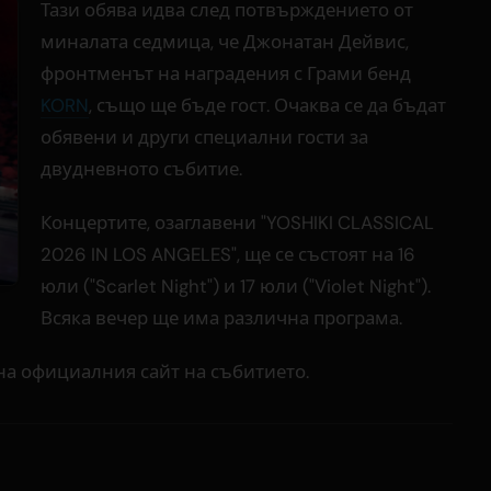
Тази обява идва след потвърждението от
миналата седмица, че Джонатан Дейвис,
фронтменът на наградения с Грами бенд
KORN
, също ще бъде гост. Очаква се да бъдат
обявени и други специални гости за
двудневното събитие.
Концертите, озаглавени "YOSHIKI CLASSICAL
2026 IN LOS ANGELES", ще се състоят на 16
юли ("Scarlet Night") и 17 юли ("Violet Night").
Всяка вечер ще има различна програма.
на официалния сайт на събитието.