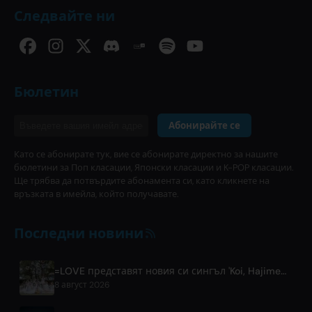
Следвайте ни
Бюлетин
Абонирайте се
Като се абонирате тук, вие се абонирате директно за нашите
бюлетини за Поп класации, Японски класации и K-POP класации.
Ще трябва да потвърдите абонамента си, като кликнете на
връзката в имейла, който получавате.
Последни новини
=LOVE представят новия си сингъл 'Koi, Hajimemashita.' и концерти в Tokyo Dome
8 август 2026