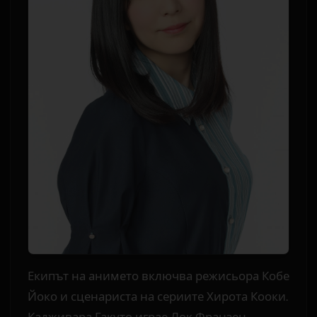
Екипът на анимето включва режисьора Кобе
Йоко и сценариста на сериите Хирота Кооки.
Кадживара Гакуто играе Лок Франзен.