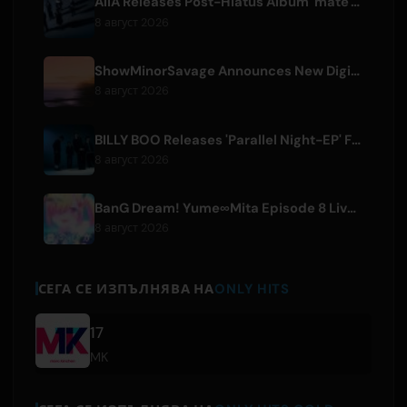
AliA Releases Post-Hiatus Album 'mate', Announces Tokyo Live
8 август 2026
ShowMinorSavage Announces New Digital Single 'Gradation'
8 август 2026
BILLY BOO Releases 'Parallel Night-EP' Featuring TV Drama Theme Song
8 август 2026
BanG Dream! Yume∞Mita Episode 8 Live Clip Released
8 август 2026
СЕГА СЕ ИЗПЪЛНЯВА НА
ONLY HITS
17
MK