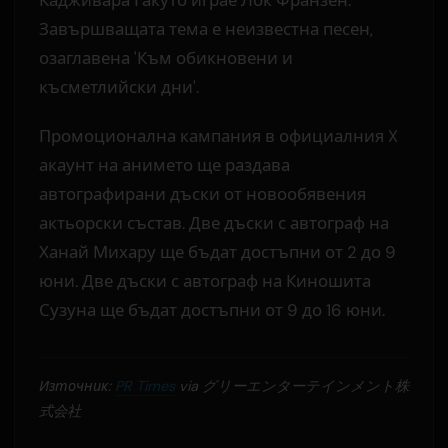
Завършващата тема е неизвестна песен,
озаглавена 'Към обикновени и
късметлийски дни'.
Промоционална кампания в официалния X
акаунт на анимето ще раздава
автографирани дъски от новообявения
актьорски състав. Две дъски с автограф на
Ханай Михару ще бъдат достъпни от 2 до 9
юни. Две дъски с автограф на Киношита
Сузуна ще бъдат достъпни от 9 до 16 юни.
Източник:
PR Times
via グリーエンターテインメント株
式会社