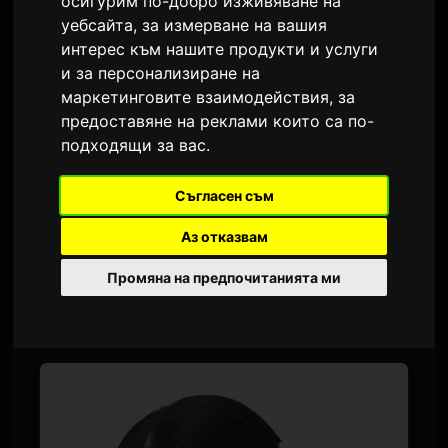
Киношита Сузуна към
осигурим по-добро изживяване на
уебсайта
,
за измерване на вашия
актьорския състав
интерес към нашите продукти и услуги
и за персонализиране на
От
Sam
2 юни 2026
маркетинговите взаимодействия
,
за
предоставяне на реклами които са по-
Преведено от английски
3,010 просмотра
подходящи за вас
.
Предстоящата аниме адаптация на светлия
Съгласен съм
роман 'Остави това на мен и продължавай'
Аз отказвам
(Koko Ore) потвърди два нови озвучителни
актьора. Ханай Михару ще играе Шарлот, а
Промяна на предпочитанията ми
Киношита Сузуна ще играе Мари. И двете
героини са дъщери на героя Ерик.