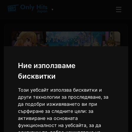
☰
▼
Ние използваме
бисквитки
Този уебсайт използва бисквитки и
други технологии за проследяване, за
Аниме 'Остави това на
да подобри изживяването ви при
сърфиране за следните цели:
за
мен и продължавай'
активиране на основната
добавя Ханай Михару и
функционалност на уебсайта
,
за да