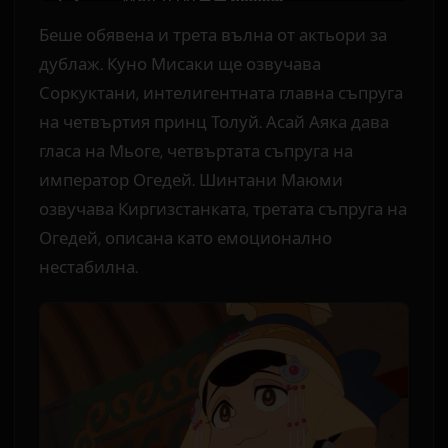
Беше обявена и трета вълна от актьори за
дублаж. Куно Мисаки ще озвучава
Соркуктани, интелигентната главна съпруга
на четвъртия принц Толуй. Асай Аяка дава
гласа на Мьоге, четвъртата съпруга на
император Огедей. Шинтани Маюми
озвучава Киргизстанката, третата съпруга на
Огедей, описана като емоционално
нестабилна.