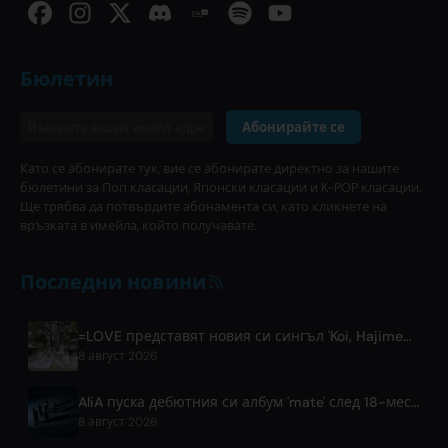
Бюлетин
Абонирайте се
Като се абонирате тук, вие се абонирате директно за нашите
бюлетини за Поп класации, Японски класации и K-POP класации.
Ще трябва да потвърдите абонамента си, като кликнете на
връзката в имейла, който получавате.
Последни новини
=LOVE представят новия си сингъл 'Koi, Hajimemashita.' и концерти в Tokyo Dome
8 август 2026
AliA пуска дебютния си албум 'mate' след 18-месечна пауза и обявява лайв шоу в Токио
8 август 2026