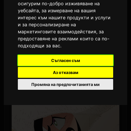
осигурим по-добро изживяване на
От
Sam
9 юли 2026
уебсайта
,
за измерване на вашия
Преведено от английски
1,598 просмотра
интерес към нашите продукти и услуги
и за персонализиране на
маркетинговите взаимодействия
,
за
Телевизионното аниме 'Tenmaku no
предоставяне на реклами които са по-
Jaadugar' (Палат на Нефритеният Орнамент)
подходящи за вас
.
публикува нов промоционален видеоклип
за предстоящата си арка "Монголия". PV-то
Съгласен съм
представя няколко нови персонажа –
Аз отказвам
съпругите и съпружките на Монголската
Промяна на предпочитанията ми
империя.