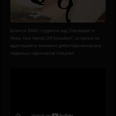
Science SARU, студиото зад 'Dandadan' и
'Keep Your Hands Off Eizouken!', се грижи за
адаптацията. Анимето дебютира миналата
седмица с едночасов специал.