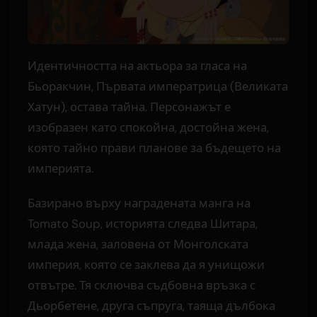
Идентичността на актьора за гласа на
Бьоракчин, Първата императрица (Великата
Хатун), остава тайна. Персонажът е
изобразен като спокойна, достойна жена,
която тайно прави планове за бъдещето на
империята.
Базирано върху наградената манга на
Tomato Soup, историята следва Шитара,
млада жена, заловена от Монголската
империя, която се заклева да я унищожи
отвътре. Тя сключва съдбовна връзка с
Дьорбетене, друга съпруга, таяща дълбока