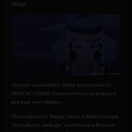
обида.
Опънът на анимето 'Stella' е изпълнен от
SEKAI NO OWARI. Изпълнителът на ендънга
все още не е обявен.
Режисирано от Ямада Наоко и Абел Гонгора,
'Tenmaku no Jaadugar' се излъчва в Япония