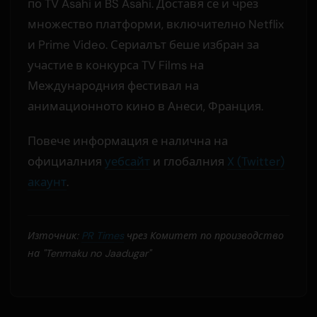
по TV Asahi и BS Asahi. Доставя се и чрез
множество платформи, включително Netflix
и Prime Video. Сериалът беше избран за
участие в конкурса TV Films на
Международния фестивал на
анимационното кино в Анеси, Франция.
Повече информация е налична на
официалния
уебсайт
и глобалния
X (Twitter)
акаунт
.
Източник:
PR Times
чрез Комитет по производство
на "Tenmaku no Jaadugar"