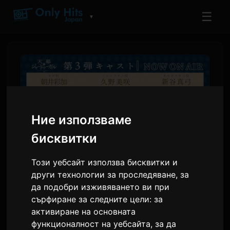
☰
▼
Ние използваме
бисквитки
Този уебсайт използва бисквитки и
други технологии за проследяване, за
Tenmaku no Jaadugar
да подобри изживяването ви при
разкрива нови гласови и
сърфиране за следните цели:
за
активиране на основната
PV за арка "Монголия"
функционалност на уебсайта
,
за да