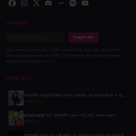
সংবাদপত্র
সাবস্ক্রাইব করুন
এখানে সদস্যতা গ্রহণ করার মাধ্যমে, আপনি আমাদের পপ চার্টস, জাপান চার্টস এবং ক-পপ চার্টস
নিউজলেটারে সরাসরি সদস্যতা নেন। আপনি যে ইমেইলটি পাবেন তাতে থাকা লিঙ্কে ক্লিক করে
আপনার সদস্যতা নিশ্চিত করতে হবে।
সর্বশেষ খবর
কাওয়ানিশি নাতসুকি ডিজিটাল সিঙ্গেল 'সায়োনারা ওয়া ইচিবান কিরেই না আতাশি দে' প্রকাশ করলেন
৭ আগস্ট ২০২৬
KOMOREBI নতুন গ্রীষ্মকালীন একক 'লেটসু নাটসু' প্রকাশ করেছে
৭ আগস্ট ২০২৬
YOSHIKI ডায়ানা রস ও KORN-এর জোনাথান ডেভিসের সাথে লাইভ ভিডিও প্রকাশ করেছেন