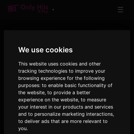
☰
▼
We use cookies
This website uses cookies and other
tracking technologies to improve your
browsing experience for the following
শিল্পী
purposes:
to enable basic functionality of
KISS OF LIFE
the website
,
to provide a better
অনলি হিটস-এ বাজানো ট্র্যাক এবং অ্যালবাম
experience on the website
,
to measure
your interest in our products and services
and to personalize marketing interactions
,
16
2
427
to deliver ads that are more relevant to
ট্র্যাকসমূহ
অ্যালবাম
এয়ারপ্লেস · ৯০ দিন
you
.
৪ আগস্ট ২০২৬