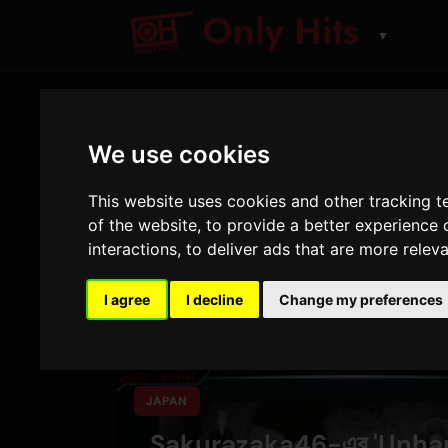
▼
We use cookies
This website uses cookies and other tracking 
of the website
,
to provide a better experience 
interactions
,
to deliver ads that are more relev
I agree
I decline
Change my preferences
প destacados পোস্ট
JAPAN
Sakurazaka46-এর 'Unh