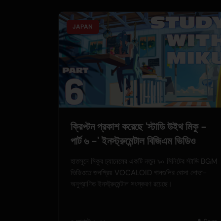
JAPAN
ক্রিপ্টন প্রকাশ করেছে 'স্টাডি উইথ মিকু -
পার্ট ৬ -' ইনস্ট্রুমেন্টাল বিজিএম ভিডিও
হাতসুনে মিকুর চ্যানেলের একটি নতুন ৯০ মিনিটের স্টাডি BGM
ভিডিওতে জনপ্রিয় VOCALOID গানগুলির বোসা নোভা-
অনুপ্রাণিত ইনস্ট্রুমেন্টাল সংস্করণ রয়েছে।