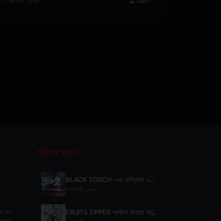
৭ আগস্ট ২০২৬
Sam
সর্বশেষ খবর
BLACK TORCH-এর এপিসোড ৬-এর প্রিভিউ এবং স্ট্রিমিংয়ের বিবরণ
৭ আগস্ট ২০২৬
FRUITS ZIPPER প্রকাশ করেছে নতুন সহযোগিতা গান '1,2,3,FOOOOUR'
ের পপ