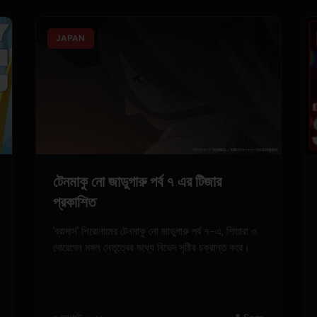
JAPAN
টেনমাকু নো জাডুগারু পর্ব ৭ এর টিজার
প্রকাশিত
'ব্রাদার্স' শিরোনামের টেনমাকু নো জাডুগারু পর্ব ৭-এ, শিতারা ও
দোরেগেন মঙ্গল নেতৃত্বের মধ্যে বিভেদ সৃষ্টির চক্রান্ত করে।