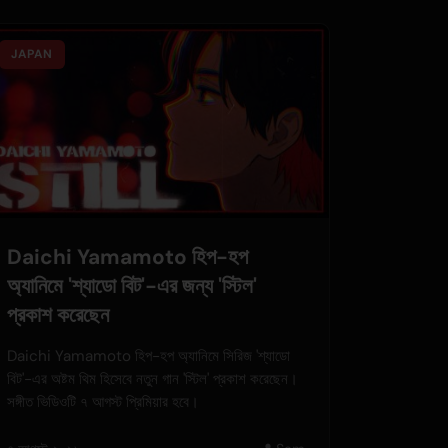
JAPAN
Daichi Yamamoto হিপ-হপ
অ্যানিমে 'শ্যাডো বিট'-এর জন্য 'স্টিল'
প্রকাশ করেছেন
Daichi Yamamoto হিপ-হপ অ্যানিমে সিরিজ 'শ্যাডো
বিট'-এর অষ্টম থিম হিসেবে নতুন গান 'স্টিল' প্রকাশ করেছেন।
সঙ্গীত ভিডিওটি ৭ আগস্ট প্রিমিয়ার হবে।