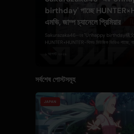
birthday' পাচ্ছে HUNTER
এমভি, জাম্প চ্যানেলে প্রিমিয়ার
Sakurazaka46-এর "Unhappy birthday構文"
HUNTER×HUNTER-থিমড মিউজিক ভিডিও পাচ্ছে, যা
জাম্প চ্যানেলে JUMP MV সিরিজের অংশ হিসেবে প্রিমিয়
১ আগস্ট ২০২৬
সর্বশেষ পোস্টসমূহ
JAPAN