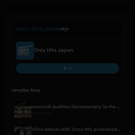
ONLY HITS JAPAN
শোনুন
Only Hits Japan
প্লে
সাম্প্রতিক নিবন্ধ
moxymill Audition Documentary 'to the nex7' Episode 1 Released
১০ আগস্ট ২০২৬
kiOra debuts with 'Coco' MV, premiered at HEAD IN THE CLOUDS LA