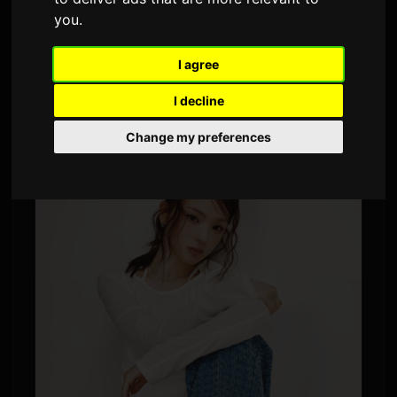
you
.
2,703 ভিউ
I agree
কোরীয় শিল্পী
গিউবিন
এবং টোকিও ব্যান্ড
চিলস্পট
এবেমার রিয়েলিটি শো
'গার্ল অর লেডি'-র তৃতীয় মৌসুমের জন্য নতুন গান তৈরি করেছেন।
I decline
অনুষ্ঠানটির প্রিমিয়ার হবে ১৪ জুন।
Change my preferences