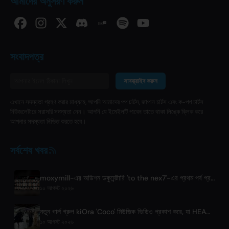
আমাদের অনুসরণ করুন
সংবাদপত্র
সাবস্ক্রাইব করুন
এখানে সদস্যতা গ্রহণ করার মাধ্যমে, আপনি আমাদের পপ চার্টস, জাপান চার্টস এবং ক-পপ চার্টস
নিউজলেটারে সরাসরি সদস্যতা নেন। আপনি যে ইমেইলটি পাবেন তাতে থাকা লিঙ্কে ক্লিক করে
আপনার সদস্যতা নিশ্চিত করতে হবে।
সর্বশেষ খবর
moxymill-এর অডিশন ডকুমেন্টারি 'to the nex7'-এর প্রথম পর্ব প্রকাশিত
১০ আগস্ট ২০২৬
নতুন গার্ল গ্রুপ kiOra 'Coco' মিউজিক ভিডিও প্রকাশ করে, যা HEAD IN THE CLOUDS LA-তে প্রথম প্রদর্শিত হয়
১০ আগস্ট ২০২৬