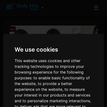
☰
▼
We use cookies
This website uses cookies and other
tracking technologies to improve your
browsing experience for the following
purposes:
to enable basic functionality of
the website
,
to provide a better
গিউবিন ও চিলস্পট 'গার্ল অর লেডি ৩'-এর
experience on the website
,
to measure
জন্য থিম সং প্রদান করেছেন
your interest in our products and services
and to personalize marketing interactions
,
দ্বারা
Sam
২ জুন ২০২৬
ইংরেজি থেকে অনুবাদিত
to deliver ads that are more relevant to