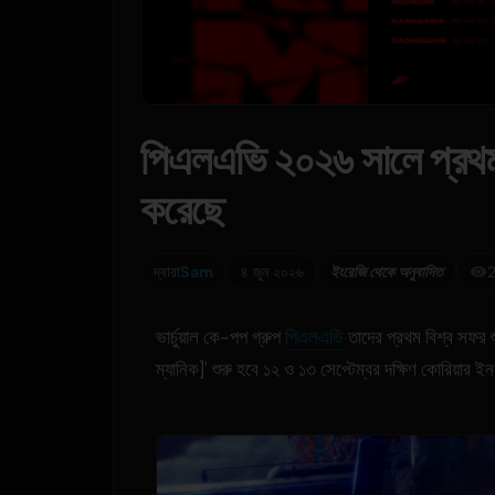
পিএলএভি ২০২৬ সালে প্রথম 
করেছে
দ্বারা
Sam
৪ জুন ২০২৬
ইংরেজি থেকে অনুবাদিত
2
ভার্চুয়াল কে-পপ গ্রুপ
পিএলএভি
তাদের প্রথম বিশ্ব সফর শ
ম্যানিক]' শুরু হবে ১২ ও ১৩ সেপ্টেম্বর দক্ষিণ কোরিয়ার ই