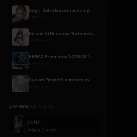
Sagiri Sol releases new single 'next to your love' after hiatus
৬ আগস্ট ২০২৬
Kizuna AI Deepens Partnership with Asobisystem Ahead of 10th Anniversary World Tour
৬ আগস্ট ২০২৬
EMNW Premieres 'LOVING TO GET US BY' Music Video on August 7
৬ আগস্ট ২০২৬
Synxro Project Launches to Create New IP from Fictional Anime Openings
৬ আগস্ট ২০২৬
এখন বাজছে
ONLY HITS
petal
Ariana Grande