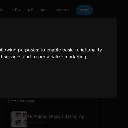
ডিও
সঙ্গীত
চার্ট
সংবাদ
যোগাযোগ
শুনুন
ONLY HITS JAPAN
শোনুন
following purposes:
to enable basic functionality
nd services and to personalize marketing
Only Hits Japan
প্লে
সাম্প্রতিক নিবন্ধ
TV Anime 'Shozen' Set for April 2027 Premiere on Fuji TV
৬ আগস্ট ২০২৬