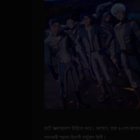
চার্টে আত্মপ্রকাশ চিহ্নিত করে। জাপানে, তারা ৪০তম জাপান গো
লাভকারী প্রথম বিদেশী ভার্চুয়াল শিল্পী।