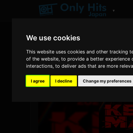
▼
We use cookies
This website uses cookies and other tracking 
of the website
,
to provide a better experience 
interactions
,
to deliver ads that are more relev
I agree
I decline
Change my preferences