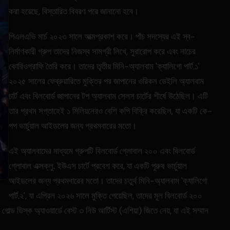
করা হয়েছে, বিস্তারিত বিবরণ পরে জানানো হবে।
পিএলএভি মার্চ ২০২৩ সালে আত্মপ্রকাশ করে। পাঁচ সদস্যের এই স্ব-
নির্মাণকারী গ্রুপ তাদের নিজস্ব সামগ্রী লিখে, সুরারোপ করে এবং নাচের
কোরিওগ্রাফি তৈরি করে। তাদের তৃতীয় মিনি-অ্যালবাম 'ক্যালিগো পার্ট.১'
২০২৫ সালের ফেব্রুয়ারিতে মুক্তির পর জাপানের ওরিকন ডেইলি অ্যালবাম
চার্ট এবং বিলবোর্ড জাপানের টপ অ্যালবাম সেলস চার্টের শীর্ষে উঠেছিল। এটি
তার প্রথম সপ্তাহেই ১ মিলিয়নেরও বেশি কপি বিক্রি করেছিল, যা একটি কে-
পপ ভার্চুয়াল আইডলের জন্য প্রথমবারের মতো।
এই অ্যালবামের মাধ্যমে গ্রুপটি বিলবোর্ড গ্লোবাল ২০০ এবং বিলবোর্ড
গ্লোবাল এক্সক্লু. ইউএস চার্টে প্রবেশ করে, যা একটি পুরুষ ভার্চুয়াল
আইডলের জন্য প্রথমবারের মতো। তাদের চতুর্থ মিনি-অ্যালবাম 'ক্যালিগো
পার্ট.২', যা এপ্রিল ২০২৬ সালে মুক্তি পেয়েছিল, তাদের মূল বিলবোর্ড ২০০
ল্ড ডিস্ক অ্যাওয়ার্ডে বেস্ট ৩ নিউ আর্টিস্ট (এশিয়া) জিতে নেয়, যা এই সম্মান