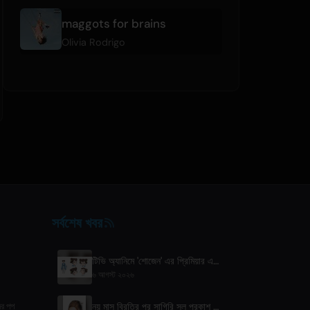
maggots for brains
Olivia Rodrigo
সর্বশেষ খবর
টিভি অ্যানিমে 'শোজেন' এর প্রিমিয়ার এপ্রিল ২০২৭-এ ফুজি টিভিতে
৬ আগস্ট ২০২৬
নয় মাস বিরতির পর সাগিরি সল প্রকাশ করলেন নতুন সিঙ্গল 'next to your love'
ের পপ