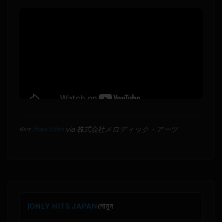
উৎস:
পিআর টাইমস
via 株式会社メロディック・アーツ
ONLY HITS JAPAN
শোনুন