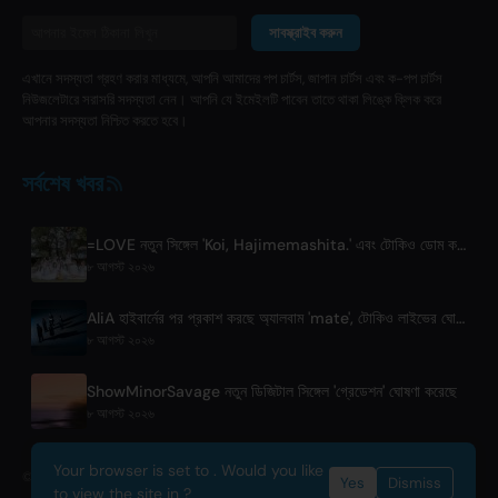
সাবস্ক্রাইব করুন
এখানে সদস্যতা গ্রহণ করার মাধ্যমে, আপনি আমাদের পপ চার্টস, জাপান চার্টস এবং ক-পপ চার্টস
নিউজলেটারে সরাসরি সদস্যতা নেন। আপনি যে ইমেইলটি পাবেন তাতে থাকা লিঙ্কে ক্লিক করে
আপনার সদস্যতা নিশ্চিত করতে হবে।
সর্বশেষ খবর
=LOVE নতুন সিঙ্গেল 'Koi, Hajimemashita.' এবং টোকিও ডোম কনসার্টের ঘোষণা দিল
৮ আগস্ট ২০২৬
AliA হাইবার্নের পর প্রকাশ করছে অ্যালবাম 'mate', টোকিও লাইভের ঘোষণা
৮ আগস্ট ২০২৬
ShowMinorSavage নতুন ডিজিটাল সিঙ্গেল 'গ্রেডেশন' ঘোষণা করেছে
৮ আগস্ট ২০২৬
Your browser is set to . Would you like
© 2026 OnlyHit. All rights reserved. - Metadata provided by
ACRCloud
Yes
Dismiss
to view the site in ?