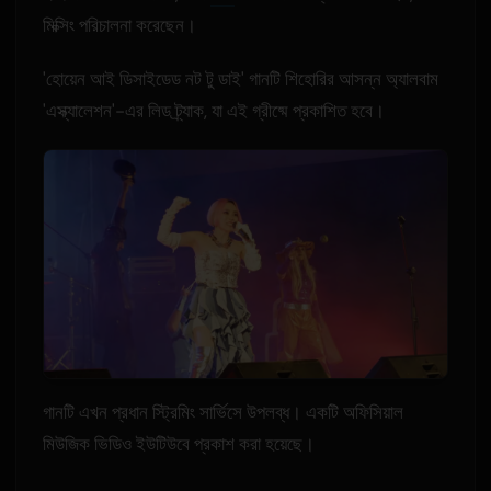
মিক্সিং পরিচালনা করেছেন।
'হোয়েন আই ডিসাইডেড নট টু ডাই' গানটি শিহোরির আসন্ন অ্যালবাম
'এস্ক্যালেশন'-এর লিড ট্র্যাক, যা এই গ্রীষ্মে প্রকাশিত হবে।
গানটি এখন প্রধান স্ট্রিমিং সার্ভিসে উপলব্ধ। একটি অফিসিয়াল
মিউজিক ভিডিও ইউটিউবে প্রকাশ করা হয়েছে।