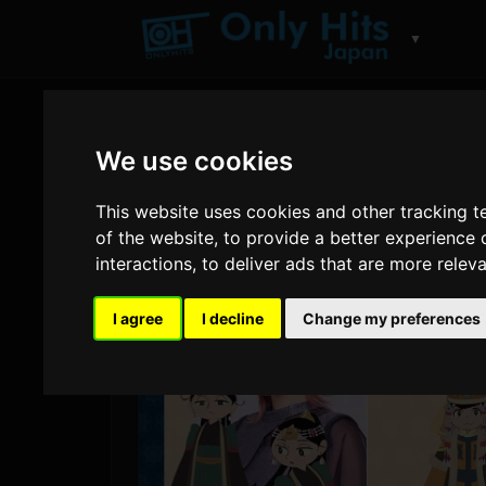
▼
We use cookies
This website uses cookies and other tracking 
of the website
,
to provide a better experience 
interactions
,
to deliver ads that are more relev
I agree
I decline
Change my preferences