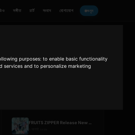
ডিও
সঙ্গীত
চার্ট
সংবাদ
যোগাযোগ
শুনুন
ONLY HITS JAPAN
শোনুন
following purposes:
to enable basic functionality
Only Hits Japan
nd services and to personalize marketing
প্লে
সাম্প্রতিক নিবন্ধ
FRUITS ZIPPER Release New Collaboration Song '1,2,3,FOOOOUR'
৭ আগস্ট ২০২৬