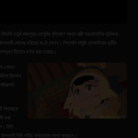
িসাকি চতুর্থ রাজপুত্র তোলুয়ির বুদ্ধিমান প্রধান স্ত্রী সরকোতানির ভূমিকায়
পত্নী মোগের চরিত্রে কণ্ঠ দেবেন। শিন্তানি মায়ুমি ওগেদাইয়ের তৃতীয়
গপ্রবণ হিসেবে বর্ণনা করা হয়েছে।
িচয় এখনও
মহিলা হিসেবে
পরিকল্পনা
পটি শিতারাকে
্দী করা
েন। তিনি
ন উপপত্নী যিনি গভীর অসন্তোষ লালন করছেন।