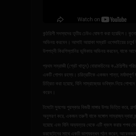
কন্ঠশিল্পী সদস্যদের তৃতীয় ঢেউও ঘোষণা করা হয়েছিল। কুনো ম
অভিনয় করবেন। আসাই আয়াকা সম্রাট ওগেদাইয়ের চতুর্থ উপ
উপপত্নী কিরগিস্তানির ভূমিকায় অভিনয় করবেন, যাকে আবে
প্রথম সম্রাজ্ঞী (গ্রেট খাতুন) বোরাকচিনের কণ্ঠশিল্পীর পর
একটি গোপন রহস্য। চরিত্রটিকে একজন শান্ত, মর্যাদাপূর্ণ 
চিত্রিত করা হয়েছে, যিনি সাম্রাজ্যের ভবিষ্যৎ নিয়ে গোপনে 
করেন।
টমেটো স্যুপের পুরস্কার বিজয়ী মাঙ্গার উপর ভিত্তি করে, গল্
অনুসরণ করে, একজন তরুণী যাকে মঙ্গোল সাম্রাজ্য দ্বারা বন
হয়েছে এবং যিনি অভ্যন্তর থেকে এটি ধ্বংস করার শপথ ন
ডরবেটেনের সাথে একটি ভাগ্যবন্ধন গঠন করেন, আরেকজ