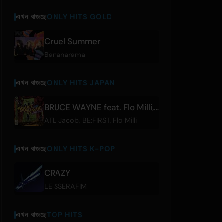
এখন বাজছে
ONLY HITS GOLD
Cruel Summer
Bananarama
এখন বাজছে
ONLY HITS JAPAN
BRUCE WAYNE feat. Flo Milli, ATL Jacob
ATL Jacob
,
BE:FIRST
,
Flo Milli
এখন বাজছে
ONLY HITS K-POP
CRAZY
LE SSERAFIM
এখন বাজছে
TOP HITS