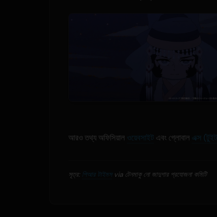
আরও তথ্য অফিসিয়াল
ওয়েবসাইট
এবং গ্লোবাল
এক্স (টুইট
সূত্র:
পিআর টাইমস
via টেনমাকু নো জাদুগার প্রযোজনা কমিটি