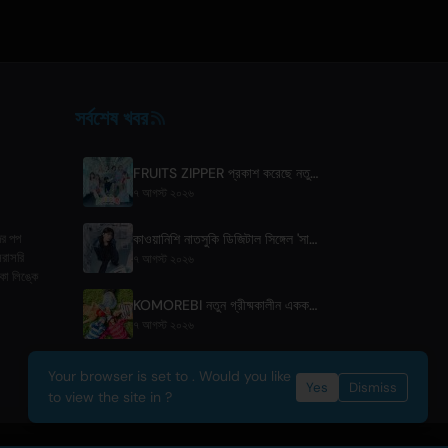
সর্বশেষ খবর
FRUITS ZIPPER প্রকাশ করেছে নতুন সহযোগিতা গান '1,2,3,FOOOOUR'
৭ আগস্ট ২০২৬
কাওয়ানিশি নাতসুকি ডিজিটাল সিঙ্গেল 'সায়োনারা ওয়া ইচিবান কিরেই না আতাশি দে' প্রকাশ করলেন
ের পপ
সরাসরি
৭ আগস্ট ২০২৬
া লিঙ্কে
KOMOREBI নতুন গ্রীষ্মকালীন একক 'লেটসু নাটসু' প্রকাশ করেছে
৭ আগস্ট ২০২৬
Your browser is set to . Would you like
Yes
Dismiss
to view the site in ?