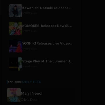
Kawanishi Natsuki releases digital single 'Sayonara wa Ichiban Kirei na Atashi de'
৭ আগস্ট ২০২৬
KOMOREBI Releases New Summer Single 'Letsu Natsu'
৭ আগস্ট ২০২৬
YOSHIKI Releases Live Videos with Diana Ross and KORN's Jonathan Davis
৭ আগস্ট ২০২৬
Stage Play of 'The Summer Hikaru Died' Streams Globally for Free on ABEMA
৭ আগস্ট ২০২৬
এখন বাজছে
ONLY HITS
Man I Need
Olivia Dean