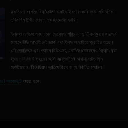
অ্যানিমের ওপেনিং থিম 'স্টেলা' এসইকাই নো ওওয়ারি দ্বারা পরিবেশিত।
এন্ডিং থিম শিল্পীর ঘোষণা এখনও দেওয়া হয়নি।
ইয়ামাদা নাওকো এবং এবেল গোঙ্গোরার পরিচালনায়, 'টেনমাকু নো জাদুগার'
জাপানে টিভি আসাহি নেটওয়ার্ক এবং বিএস আসাহিতে প্রচারিত হচ্ছে।
এটি নেটফ্লিক্স এবং প্রাইম ভিডিওসহ একাধিক প্ল্যাটফর্মেও স্ট্রিমিং করা
হচ্ছে। সিরিজটি ফ্রান্সের আন্সি আন্তর্জাতিক অ্যানিমেটেড ফিল্ম
ফেস্টিভালের টিভি ফিল্মস প্রতিযোগিতার জন্য নির্বাচিত হয়েছিল।
ার) অ্যাকাউন্টে
পাওয়া যাবে।