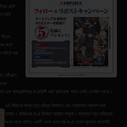
ট্রুডের ছোট
বেন ইউই
ং বিএস
োরের মতো
িং সাইটে শুরু
লাই এটিএক্স-
ওনের
ইচিনোসে এবং অ্যাঞ্জেলিকার কণ্ঠশিল্পী আই ফাইরোজ, সাথে এমসি তেনজিন তারো।
এই সিজনের জন্য নতুন চরিত্র ডিজাইন এবং প্রোফাইল প্রকাশ করা
হয়েছে। হার্ট্রুডের কণ্ঠ দিচ্ছেন আয়ানে সাকুরা। অন্যান্য নতুন চরিত্রের
মধ্যে আছে কাইল, একটি এলফ ভৃত্য যার কণ্ঠ দেবেন জুনকো তাকেউচি,