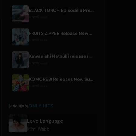
BLACK TORCH Episode 6 Preview and Streaming Details
৭ আগস্ট ২০২৬
FRUITS ZIPPER Release New Collaboration Song '1,2,3,FOOOOUR'
৭ আগস্ট ২০২৬
Kawanishi Natsuki releases digital single 'Sayonara wa Ichiban Kirei na Atashi de'
৭ আগস্ট ২০২৬
KOMOREBI Releases New Summer Single 'Letsu Natsu'
৭ আগস্ট ২০২৬
এখন বাজছে
ONLY HITS
Love Language
Mimi Webb