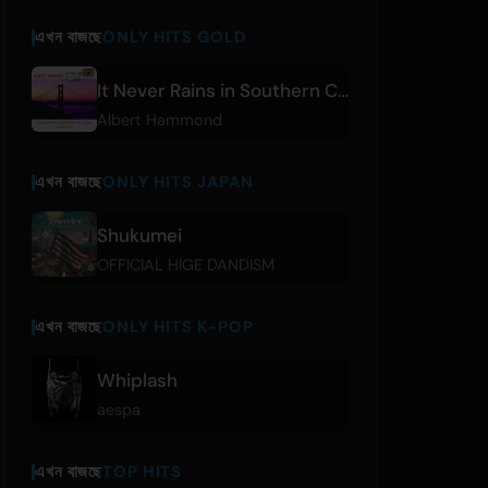
এখন বাজছে
ONLY HITS GOLD
It Never Rains in Southern California
Albert Hammond
এখন বাজছে
ONLY HITS JAPAN
Shukumei
OFFICIAL HIGE DANDISM
এখন বাজছে
ONLY HITS K-POP
Whiplash
aespa
এখন বাজছে
TOP HITS