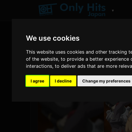
▼
We use cookies
This website uses cookies and other tracking 
of the website
,
to provide a better experience 
interactions
,
to deliver ads that are more relev
I agree
I decline
Change my preferences