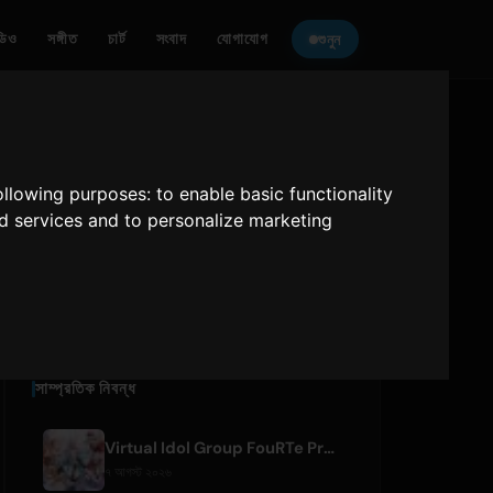
ডিও
সঙ্গীত
চার্ট
সংবাদ
যোগাযোগ
শুনুন
ONLY HITS JAPAN
শোনুন
following purposes:
to enable basic functionality
nd services and to personalize marketing
Only Hits Japan
প্লে
সাম্প্রতিক নিবন্ধ
Virtual Idol Group FouRTe Project Debuts with 'ALL IN' Album Produced by m-flo's ☆Taku Takahashi
৭ আগস্ট ২০২৬