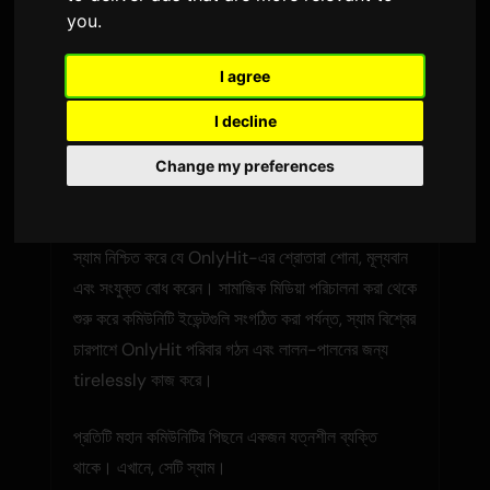
you
.
স্যাম
হল Only Hits-এর কমিউনিটি ম্যানেজার,
I agree
স্টেশন এবং এর বৈশ্বিক শ্রোতা কমিউনিটির মধ্যে একটি
I decline
গুরুত্বপূর্ণ সংযোগ।
Change my preferences
কমিউনিটি চ্যাম্পিয়ন
স্যাম নিশ্চিত করে যে OnlyHit-এর শ্রোতারা শোনা, মূল্যবান
এবং সংযুক্ত বোধ করেন। সামাজিক মিডিয়া পরিচালনা করা থেকে
শুরু করে কমিউনিটি ইভেন্টগুলি সংগঠিত করা পর্যন্ত, স্যাম বিশ্বের
চারপাশে OnlyHit পরিবার গঠন এবং লালন-পালনের জন্য
tirelessly কাজ করে।
প্রতিটি মহান কমিউনিটির পিছনে একজন যত্নশীল ব্যক্তি
থাকে। এখানে, সেটি স্যাম।