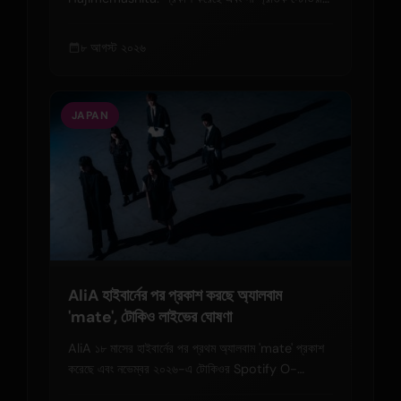
শো ও চার্ট-টপিং সিঙ্গেলগুলোর পর ২০২৭ সালের জন্য টোকিও
ডোম কনসার্টের ঘোষণা দিয়েছে।
৮ আগস্ট ২০২৬
JAPAN
AliA হাইবার্নের পর প্রকাশ করছে অ্যালবাম
'mate', টোকিও লাইভের ঘোষণা
AliA ১৮ মাসের হাইবার্নের পর প্রথম অ্যালবাম 'mate' প্রকাশ
করেছে এবং নভেম্বর ২০২৬-এ টোকিওর Spotify O-
WEST-এ লাইভ শোর ঘোষণা দিয়েছে।