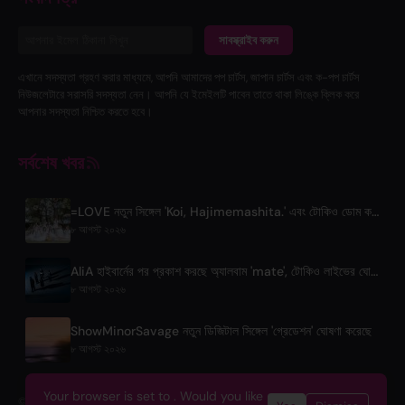
সাবস্ক্রাইব করুন
এখানে সদস্যতা গ্রহণ করার মাধ্যমে, আপনি আমাদের পপ চার্টস, জাপান চার্টস এবং ক-পপ চার্টস
নিউজলেটারে সরাসরি সদস্যতা নেন। আপনি যে ইমেইলটি পাবেন তাতে থাকা লিঙ্কে ক্লিক করে
আপনার সদস্যতা নিশ্চিত করতে হবে।
সর্বশেষ খবর
=LOVE নতুন সিঙ্গেল 'Koi, Hajimemashita.' এবং টোকিও ডোম কনসার্টের ঘোষণা দিল
৮ আগস্ট ২০২৬
AliA হাইবার্নের পর প্রকাশ করছে অ্যালবাম 'mate', টোকিও লাইভের ঘোষণা
৮ আগস্ট ২০২৬
ShowMinorSavage নতুন ডিজিটাল সিঙ্গেল 'গ্রেডেশন' ঘোষণা করেছে
৮ আগস্ট ২০২৬
Your browser is set to . Would you like
© 2026 OnlyHit. All rights reserved. - Metadata provided by
ACRCloud