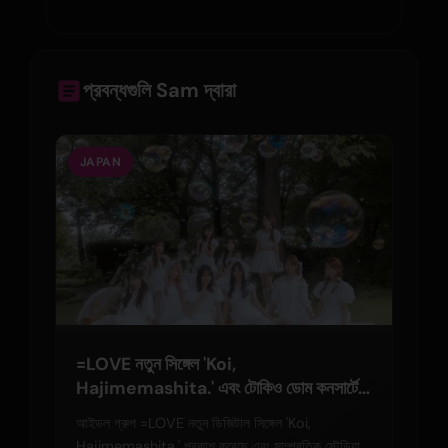
প্রবন্ধগুলি Sam দ্বারা
JAPAN
=LOVE নতুন সিঙ্গেল 'Koi,
Hajimemashita.' এবং টোকিও ডোম কনসার্টের
ঘোষণা দিল
আইডল গ্রুপ =LOVE নতুন ডিজিটাল সিঙ্গেল 'Koi,
Hajimemashita.' প্রকাশ করেছে এবং সাম্প্রতিক স্টেডিয়াম