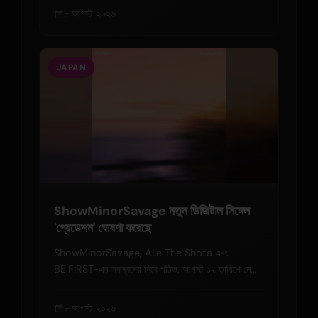
৮ আগস্ট ২০২৬
JAPAN
ShowMinorSavage নতুন ডিজিটাল সিঙ্গেল
'গ্রেডেশন' ঘোষণা করেছে
ShowMinorSavage, Aile The Shota এবং
BE:FIRST-এর সদস্যদের নিয়ে গঠিত, আগস্ট ১২ তারিখে মেলো
আর অ্যান্ড বি গ্রীষ্মকালীন সিঙ্গেল 'গ্রেডেশন' মুক্তি দেবে।
৮ আগস্ট ২০২৬