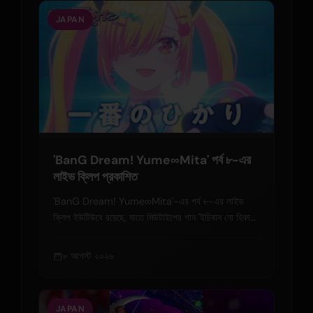
JAPAN
'BanG Dream! Yume∞Mita' পর্ব ৮-এর
লাইভ ক্লিপ প্রকাশিত
'BanG Dream! Yume∞Mita'-এর পর্ব ৮-এর লাইভ
ক্লিপ ইউটিউবে রয়েছে, যাতে মিউটাইপের গান 'ইচিবান নো হিকারি'
বৈশিষ্ট্যযুক্ত। ব্লু-রে জ্যাকেট শিল্পকর্ম প্রকাশিত।
৮ আগস্ট ২০২৬
JAPAN