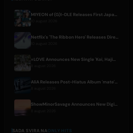
MIYEON of (G)I-DLE Releases First Japanese Solo Single 'RUN AWAY'
10 august 2026
Netflix's 'The Ribbon Hero' Releases Director and Designer Interviews
10 august 2026
=LOVE Announces New Single 'Koi, Hajimemashita.' and Tokyo Dome Concerts
8 august 2026
AliA Releases Post-Hiatus Album 'mate', Announces Tokyo Live
8 august 2026
ShowMinorSavage Announces New Digital Single 'Gradation'
8 august 2026
SADA SVIRA NA
ONLY HITS