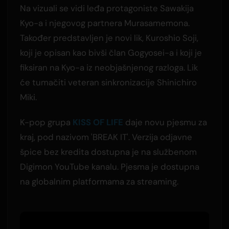
Na vizuali se vidi leđa protagoniste Sawakija
Kyo-a i njegovog partnera Murasamemona.
Također predstavljen je novi lik, Kuroshio Soji,
koji je opisan kao bivši član Gogyosei-a i koji je
fiksiran na Kyo-a iz neobjašnjenog razloga. Lik
će tumačiti veteran sinkronizacije Shinichiro
Miki.
K-pop grupa
KISS OF LIFE
daje novu pjesmu za
kraj, pod nazivom 'BREAK IT'. Verzija odjavne
špice bez kredita dostupna je na službenom
Digimon YouTube kanalu. Pjesma je dostupna
na globalnim platformama za streaming.