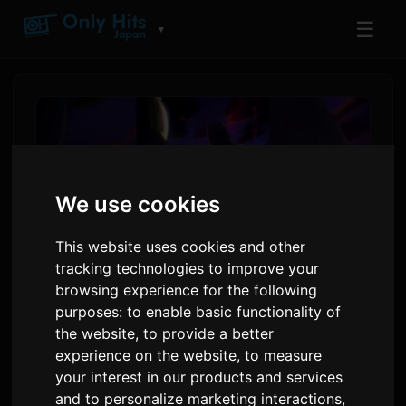
☰
▼
We use cookies
This website uses cookies and other
tracking technologies to improve your
browsing experience for the following
purposes:
to enable basic functionality of
Digimon Beatbreak ulazi u
the website
,
to provide a better
novu priču 'Kyo-hen' od 12.
experience on the website
,
to measure
jula
your interest in our products and services
and to personalize marketing interactions
,