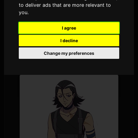
to deliver ads that are more relevant to
Autor:
Sam
7 juli 2026
Prevedeno s engleskog
you
.
1,662 pregleda
I agree
TV anime
Digimon Beatbreak
će započeti
I decline
novu priču pod nazivom 'Kyo-hen' 12. jula. Nova
Change my preferences
ključna vizuala i detalji o likovima objavljeni su
zajedno sa najavom.