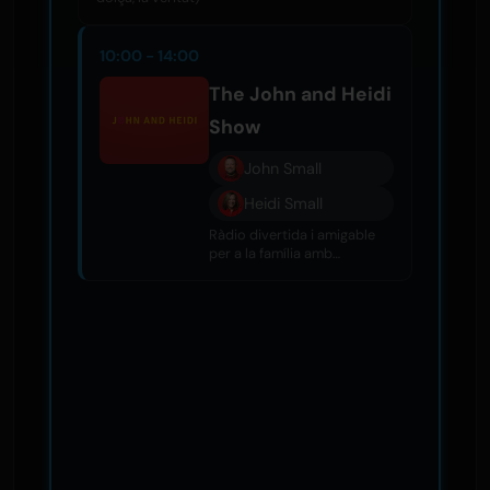
10:00 - 14:00
The John and Heidi
Show
John Small
Heidi Small
Ràdio divertida i amigable
per a la família amb
comèdia, entrevistes, rumors
de celebritats i gran música
diàriament.