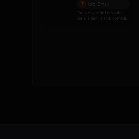
Heidi Small
Ràdio divertida i amigable
per a la família amb comèdia,
entrevistes, rumors de
celebritats i gran música
diàriament.