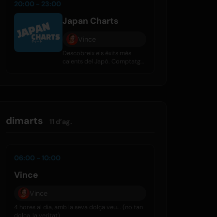
diàriament.
20:00 - 23:00
Japan Charts
Vince
Descobreix els èxits més
calents del Japó. Comptatge
setmanal dels 40 millors amb
J-Pop, rock i més. Escolta-ho
a Mixcloud i altres
plataformes.
dimarts
11 d’ag.
06:00 - 10:00
Vince
Vince
4 hores al dia, amb la seva dolça veu... (no tan
dolça, la veritat)