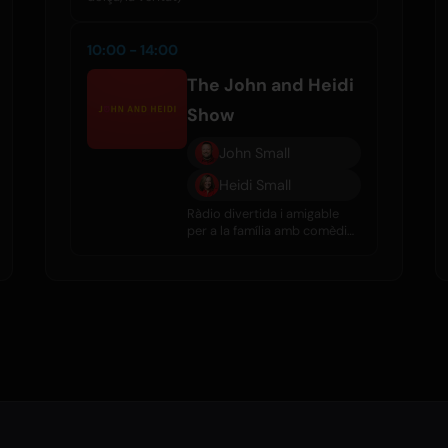
10:00 - 14:00
The John and Heidi
Show
John Small
Heidi Small
Ràdio divertida i amigable
per a la família amb comèdia,
entrevistes, rumors de
celebritats i gran música
diàriament.