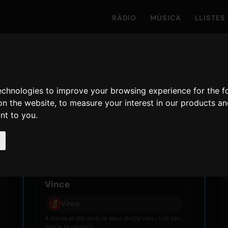
RÀDIO
MÚSICA
LLISTES
pan
technologies to improve your browsing experience for the 
on the website
,
to measure your interest in our products a
ant to you
.
dijous
6 d’ag.
06:00 - 10:00
Vince
Vince
4 hores al dia, amb la seva dolça veu... (no tan
dolça, la veritat)