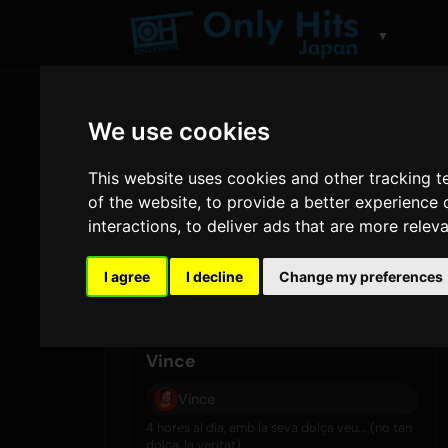
▼
We use cookies
Horari - Only Hits Ja
This website uses cookies and other tracking 
of the website
,
to provide a better experience 
interactions
,
to deliver ads that are more relev
dimecres
5 d’ag.
I agree
I decline
Change my preferences
06:00 - 10:00
Vince
Vince
4 hores al dia, amb la seva dolça veu... (no tan
dolça, la veritat)