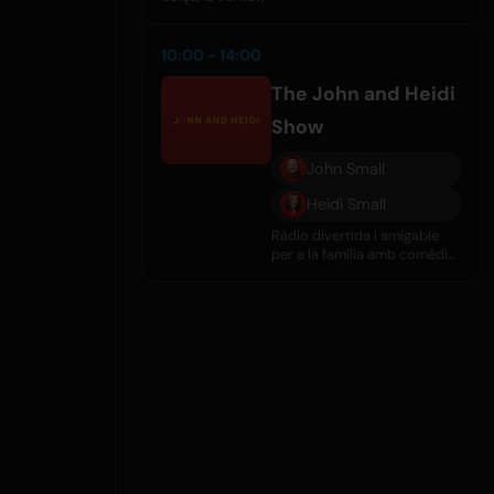
10:00 - 14:00
The John and Heidi
Show
John Small
Heidi Small
Ràdio divertida i amigable
per a la família amb comèdia,
entrevistes, rumors de
celebritats i gran música
diàriament.