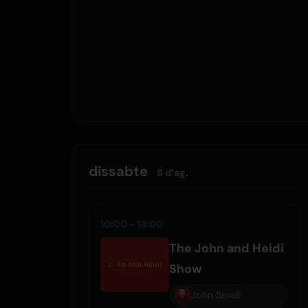
dissabte
8 d’ag.
10:00 - 14:00
The John and Heidi
Show
John Small