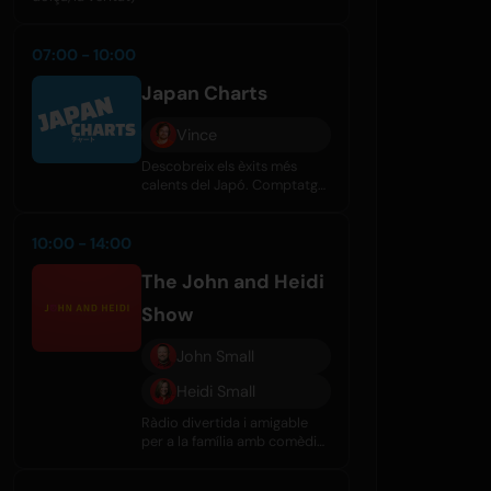
07:00 - 10:00
Japan Charts
Vince
Descobreix els èxits més
calents del Japó. Comptatge
setmanal dels 40 millors amb
J-Pop, rock i més. Escolta-ho
a Mixcloud i altres
10:00 - 14:00
plataformes.
The John and Heidi
Show
John Small
Heidi Small
Ràdio divertida i amigable
per a la família amb comèdia,
entrevistes, rumors de
celebritats i gran música