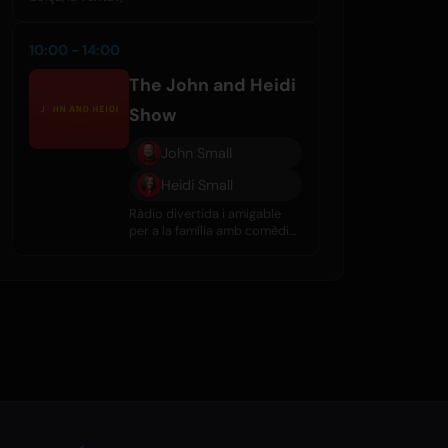
10:00 - 14:00
The John and Heidi
Show
John Small
Heidi Small
Ràdio divertida i amigable
per a la família amb comèdia,
entrevistes, rumors de
celebritats i gran música
diàriament.