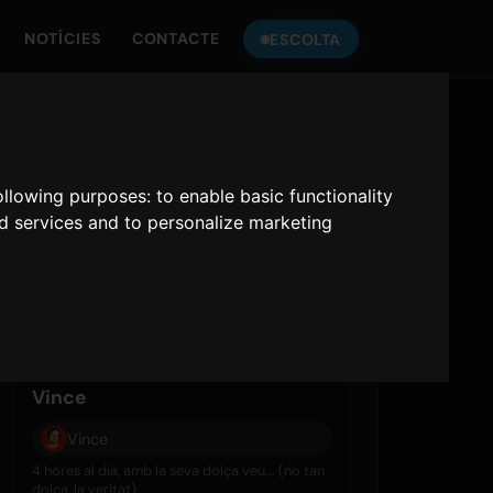
NOTÍCIES
CONTACTE
ESCOLTA
following purposes:
to enable basic functionality
nd services and to personalize marketing
divendres
7 d’ag.
06:00 - 07:00
Vince
Vince
4 hores al dia, amb la seva dolça veu... (no tan
dolça, la veritat)