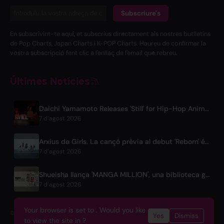
Subscriure's
En subscrivint-te aquí, et subscrius directament als nostres butlletins
de Pop Charts, Japan Charts i K-POP Charts. Haureu de confirmar la
vostra subscripció fent clic a l'enllaç de l'email que rebreu.
Últimes Notícies
Daichi Yamamoto Releases 'Still' for Hip-Hop Anime 'Shadow Beat'
7 d’agost 2026
Arxius de Girls. La cançó prèvia al debut 'Reborn' és la temàtica de la pel·lícula de Netflix
7 d’agost 2026
Shueisha llança 'MANGA MILLION', una biblioteca global gratuïta de 400 títols de manga
7 d’agost 2026
Your browser is set to . Would you like
© 2026 OnlyHit. All rights reserved. - Metadata provided by
ACRCloud
Yes
Dismiss
to view the site in ?