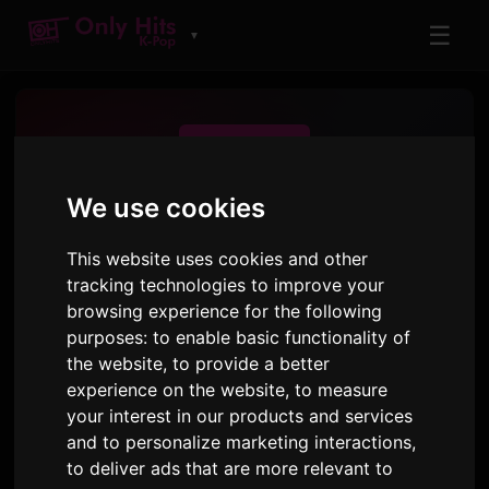
☰
▼
We use cookies
This website uses cookies and other
ONLY HITS K-POP
tracking technologies to improve your
The best K-POP Hits
browsing experience for the following
purposes:
to enable basic functionality of
the website
,
to provide a better
Reproduir
experience on the website
,
to measure
your interest in our products and services
and to personalize marketing interactions
,
to deliver ads that are more relevant to
ONLY HITS K-POP