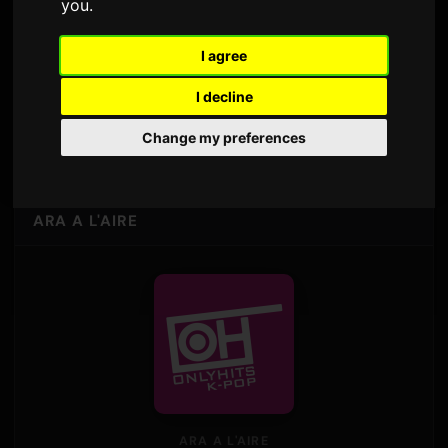
you
.
Vince
I agree
06:00 - 07:00
· 06:53 (UTC)
I decline
Horari
›
Change my preferences
ARA A L'AIRE
ARA A L'AIRE