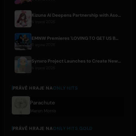
Kizuna AI Deepens Partnership with Asobisystem Ahead of 10th Anniversary World Tour
6 srpna 2026
EMNW Premieres 'LOVING TO GET US BY' Music Video on August 7
6 srpna 2026
Synxro Project Launches to Create New IP from Fictional Anime Openings
6 srpna 2026
PRÁVĚ HRAJE NA
ONLY HITS
Parachute
Maren Morris
PRÁVĚ HRAJE NA
ONLY HITS GOLD