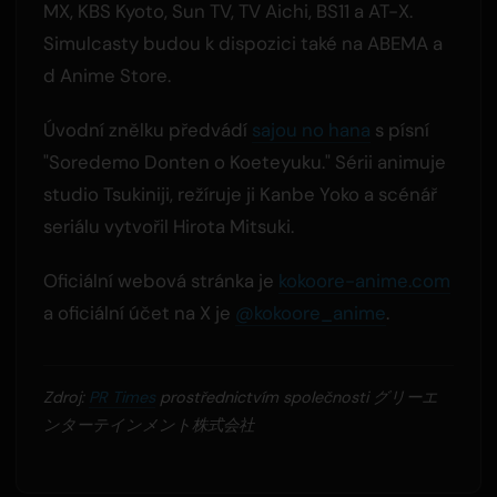
MX, KBS Kyoto, Sun TV, TV Aichi, BS11 a AT-X.
Simulcasty budou k dispozici také na ABEMA a
d Anime Store.
Úvodní znělku předvádí
sajou no hana
s písní
"Soredemo Donten o Koeteyuku." Sérii animuje
studio Tsukiniji, režíruje ji Kanbe Yoko a scénář
seriálu vytvořil Hirota Mitsuki.
Oficiální webová stránka je
kokoore-anime.com
a oficiální účet na X je
@kokoore_anime
.
Zdroj:
PR Times
prostřednictvím společnosti グリーエ
ンターテインメント株式会社