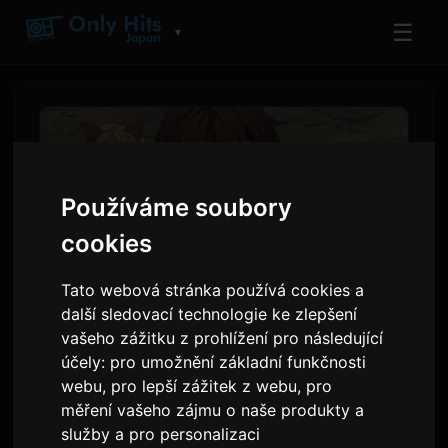
☰
▼
Používáme soubory
cookies
Tato webová stránka používá cookies a
další sledovací technologie ke zlepšení
vašeho zážitku z prohlížení pro následující
Koko Ore Anime: Náhled na 2.
účely:
pro umožnění základní funkčnosti
díl a podrobnosti o globálním
webu
,
pro lepší zážitek z webu
,
pro
měření vašeho zájmu o naše produkty a
streamování
služby a pro personalizaci