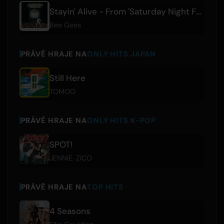
Stayin' Alive - From 'Saturday Night Fever' Soundtrack
Bee Gees
PRÁVĚ HRAJE NA
ONLY HITS JAPAN
Still Here
TOMOO
PRÁVĚ HRAJE NA
ONLY HITS K-POP
SPOT!
JENNIE
,
ZICO
PRÁVĚ HRAJE NA
TOP HITS
4 Seasons