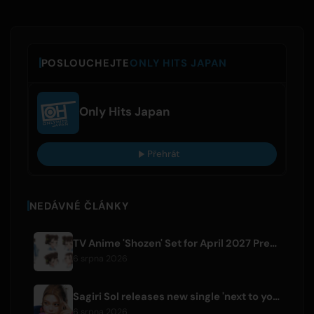
POSLOUCHEJTE
ONLY HITS JAPAN
Only Hits Japan
Přehrát
NEDÁVNÉ ČLÁNKY
TV Anime 'Shozen' Set for April 2027 Premiere on Fuji TV
6 srpna 2026
Sagiri Sol releases new single 'next to your love' after hiatus
6 srpna 2026