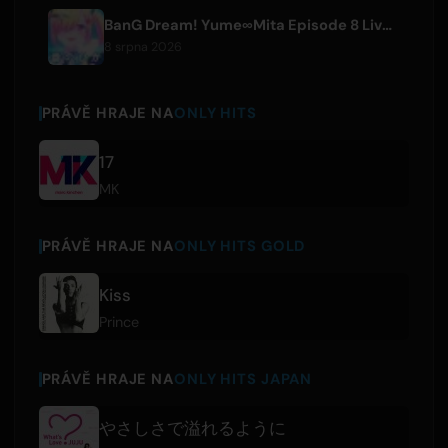
BanG Dream! Yume∞Mita Episode 8 Live Clip Released
8 srpna 2026
PRÁVĚ HRAJE NA
ONLY HITS
17
MK
PRÁVĚ HRAJE NA
ONLY HITS GOLD
Kiss
Prince
PRÁVĚ HRAJE NA
ONLY HITS JAPAN
やさしさで溢れるように