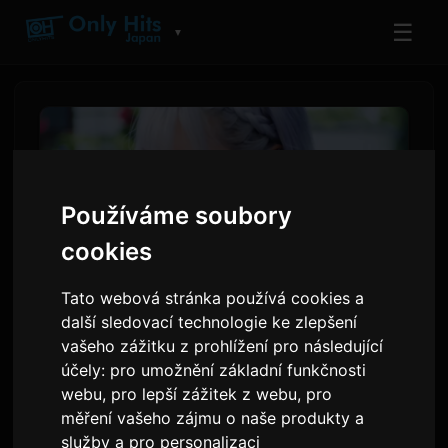
☰
▼
Používáme soubory
cookies
Tato webová stránka používá cookies a
další sledovací technologie ke zlepšení
vašeho zážitku z prohlížení pro následující
ReoNa oznamuje premiéru
účely:
pro umožnění základní funkčnosti
hudebního videa 'Amore' pro
webu
,
pro lepší zážitek z webu
,
pro
anime 'Kimishinu'
měření vašeho zájmu o naše produkty a
služby a pro personalizaci