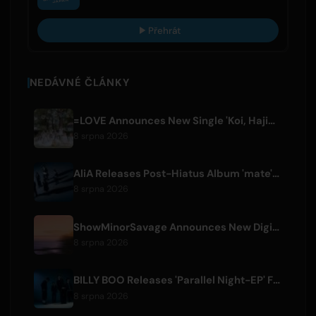
Přehrát
NEDÁVNÉ ČLÁNKY
=LOVE Announces New Single 'Koi, Hajimemashita.' and Tokyo Dome Concerts
8 srpna 2026
AliA Releases Post-Hiatus Album 'mate', Announces Tokyo Live
8 srpna 2026
ShowMinorSavage Announces New Digital Single 'Gradation'
8 srpna 2026
BILLY BOO Releases 'Parallel Night-EP' Featuring TV Drama Theme Song
8 srpna 2026