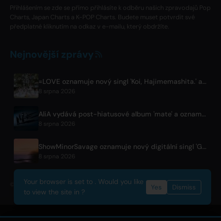
Přihlášením se zde se přímo přihlásíte k odběru našich zpravodajů Pop
Charts, Japan Charts a K-POP Charts. Budete muset potvrdit své
předplatné kliknutím na odkaz v e-mailu, který obdržíte.
Nejnovější zprávy
=LOVE oznamuje nový singl 'Koi, Hajimemashita.' a koncerty v Tokyo Dome
8 srpna 2026
AliA vydává post-hiatusové album 'mate' a oznamuje živák v Tokiu
8 srpna 2026
ShowMinorSavage oznamuje nový digitální singl 'Gradation'
8 srpna 2026
Your browser is set to . Would you like
© 2026 OnlyHit. All rights reserved. - Metadata provided by
ACRCloud
Yes
Dismiss
to view the site in ?