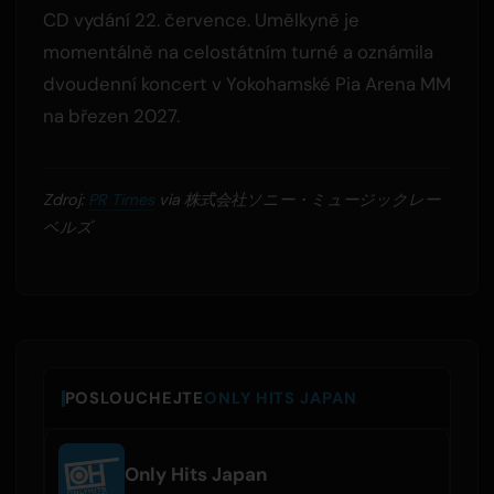
CD vydání 22. července. Umělkyně je
momentálně na celostátním turné a oznámila
dvoudenní koncert v Yokohamské Pia Arena MM
na březen 2027.
Zdroj:
PR Times
via 株式会社ソニー・ミュージックレー
ベルズ
POSLOUCHEJTE
ONLY HITS JAPAN
Only Hits Japan