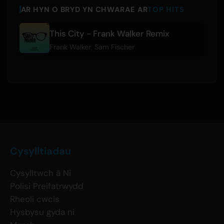
AR HYN O BRYD YN CHWARAE AR
TOP HITS
This City - Frank Walker Remix
Frank Walker
,
Sam Fischer
Cysylltiadau
Cysylltwch â Ni
Polisi Preifatrwydd
Rheoli cwcis
Hysbysu gyda ni