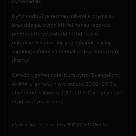
cymeriadau.
Dyfynnodd Aiya termau milwrol a chymalau
brawddegau cymhleth fel heriau recordio
penodol. Hefyd, cafodd hi fod newid i
dafodiaeth Kansai Toji yng nghanol deialog
Japaneg safonol yn bennaf yn fwy anodd na'r
disgwyl.
Cafodd y gyfres nofel bum cyfrol 'Evangelion
ANIMA' ei gyfresu'n wreiddiol o 2008 i 2013 a'i
chyhoeddi'n llawn o 2017 i 2019. Caiff y llyfr sain
ei adrodd yn Japaneg.
Ffynhonnell:
PR Times
trwy 株式会社KADOKAWA