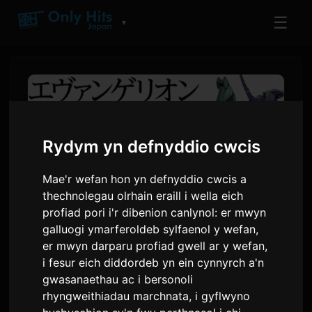
☰
▼
Rydym yn defnyddio cwcis
Mae'r wefan hon yn defnyddio cwcis a
thechnolegau olrhain eraill i wella eich
profiad pori i'r dibenion canlynol:
er mwyn
galluogi ymarferoldeb sylfaenol y wefan
,
Mae'r Gyfres Nofel Sbîn-ff
er mwyn darparu profiad gwell ar y wefan
,
i fesur eich diddordeb yn ein cynnyrch a'n
'Evangelion ANIMA' Bellach Ar
gwasanaethau ac i bersonoli
Gael Fel Llyfr Sain
rhyngweithiadau marchnata
,
i gyflwyno