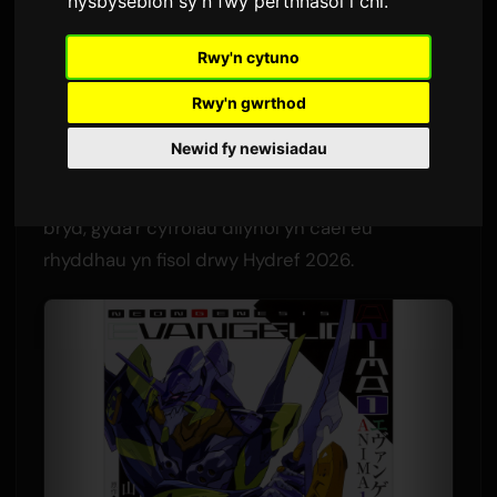
hysbysebion sy'n fwy perthnasol i chi
.
Gan
Sam
8 Gorffennaf 2026
Rwy'n cytuno
Cyfieithwyd o Saesneg
1,618 golygfeydd
Rwy'n gwrthod
Mae'r gyfres nofel sbîn-ff swyddogol
Newid fy newisiadau
'Evangelion ANIMA' bellach ar gael fel llyfr sain.
Mae'r cyfrol gyntaf ar gael ar Audible ar hyn o
bryd, gyda'r cyfrolau dilynol yn cael eu
rhyddhau yn fisol drwy Hydref 2026.