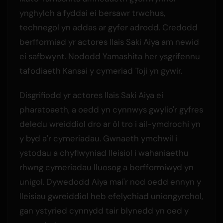
ynghylch a fyddai ei bersawr trwchus,
technegol yn addas ar gyfer adrodd. Credodd
berfformiad yr actores llais Saki Aiya am newid
ei safbwynt. Nododd Yamashita her ysgrifennu
tafodiaeth Kansai y cymeriad Toji yn gywir.
Disgrifiodd yr actores llais Saki Aiya ei
pharatoaeth, a oedd yn cynnwys gwylio'r gyfres
deledu wreiddiol dro ar ôl tro i ail-ymdrochi yn
y byd a'r cymeriadau. Gwnaeth ymchwil i
ystodau a chyflwyniad lleisiol i wahaniaethu
rhwng cymeriadau lluosog a berfformiwyd yn
unigol. Dywedodd Aiya mai'r nod oedd ennyn y
lleisiau gwreiddiol heb efelychiad uniongyrchol,
gan ystyried cynnydd tair blynedd yn oed y