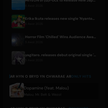
MIYEON of (G)I-DLE to Release New Japanese Digital Single 'RUN AWAY'
6 Awst 2026
Erika Ikuta releases new single 'Nyantokanyaruru' for children's book 'Fumikiri Neko'
5 Awst 2026
Horror Film 'Chilled' Wins Audience Award at Fantasia Festival
5 Awst 2026
yagitaro. releases debut original single 'Aria.' with Suda Keina
5 Awst 2026
AR HYN O BRYD YN CHWARAE AR
ONLY HITS
Dopamine (feat. Malou)
Malou
,
Mr. Belt & Wezol