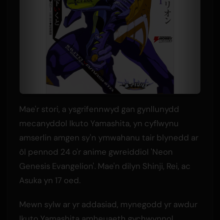
Mae'r stori, a ysgrifennwyd gan gynllunydd
mecanyddol Ikuto Yamashita, yn cyflwynu
amserlin amgen sy'n ymwahanu tair blynedd ar
ôl pennod 24 o'r anime gwreiddiol 'Neon
Genesis Evangelion'. Mae'n dilyn Shinji, Rei, ac
Asuka yn 17 oed.
Mewn sylw ar yr addasiad, mynegodd yr awdur
Ikuto Yamashita amheuaeth gychwynnol