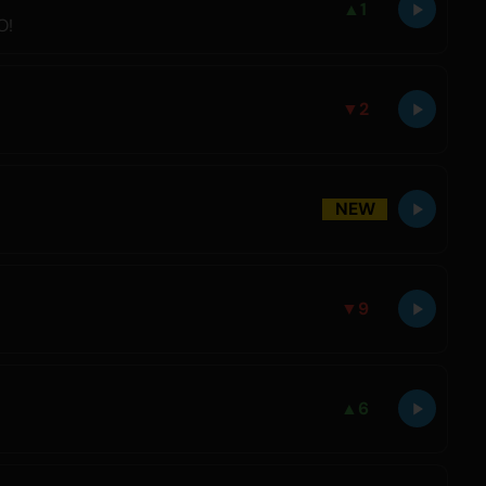
▲
1
O!
▼
2
NEW
▼
9
▲
6