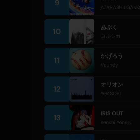
9
ATARASHII GAKK
あぶく
10
ヨルシカ
かげろう
11
Vaundy
オリオン
12
YOASOBI
IRIS OUT
13
Kenshi Yonezu