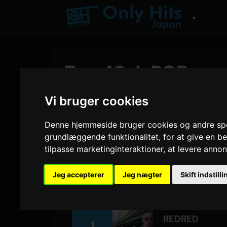
▼
Top 40 J-POP san
Hits Japan Charts
Vi bruger cookies
Af
Sam
29 juli 2026
1,640 visninger
Denne hjemmeside bruger cookies og andre spori
grundlæggende funktionalitet
,
for at give en 
tilpasse marketinginteraktioner
,
at levere annon
CORTIS
holder topsporet mens
REDRE
laver
Kenshi Yonezu
et spring på 12 pl
Jeg accepterer
Jeg nægter
Skift indstill
14 til nummer 2. Ugens største stigning 
REDRED
1