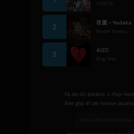
CORTIS
夜鷹 - Yodaka
2
Kenshi Yonezu
AIZO
3
King Gnu
Få de 40 bedste J-Pop-lister
ikke glip af de nyeste japans
Ved at abonnere accepterer du at modt