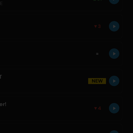
LE
▼
3
=
T
NEW
er!
▼
4