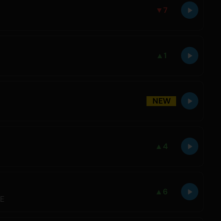
▼
7
▲
1
NEW
▲
4
▲
6
LE