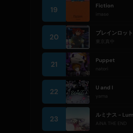
Fiction
19
imase
ブレインロット
20
東京真中
Puppet
21
natori
U and I
22
yama
ルミナス - Lum
23
AiNA THE END