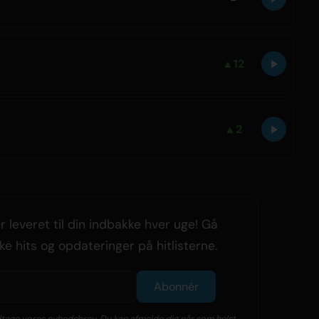
▲
12
▲
2
 leveret til din indbakke hver uge! Gå
ke hits og opdateringer på hitlisterne.
Abonnér
age vores nyhedsbrev. Du kan afmelde dig når som helst.