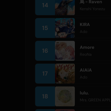
烏 - Raven
14
Kenshi Yonezu
KIRA
15
Ado
Amore
16
ReoNa
AiAiA
17
Ado
lulu.
18
Mrs. GREEN APP