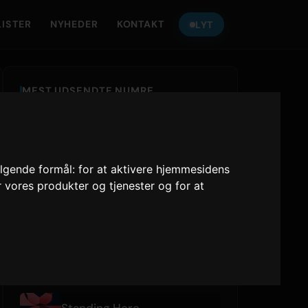
LISTER
NYHEDER
KONTAKT
LYT
MEST UDSENDTE NUMRE
IRIS OUT
Kenshi Yonezu
ølgende formål:
for at aktivere hjemmesidens
あぶく
r vores produkter og tjenester og for at
ヨルシカ
777 (feat. Awich, CHICO CARLITO, ONE OK ROCK & Paledusk)
YAO
,
Awich
,
CHICO CARLITO
,
ONE OK ROCK
,
Paledusk
NYLIGT SPILLET
Standing Here