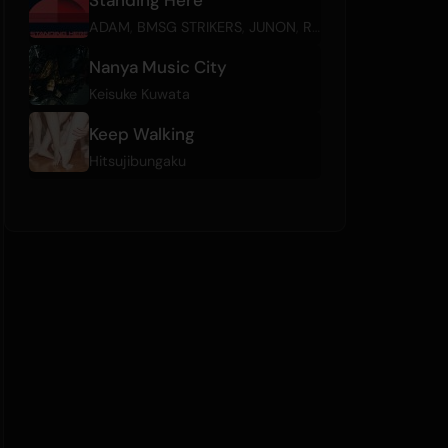
ADAM
,
BMSG STRIKERS
,
JUNON
,
RYUHEI
,
SKY-HI
,
SOTA
Nanya Music City
Keisuke Kuwata
Keep Walking
Hitsujibungaku