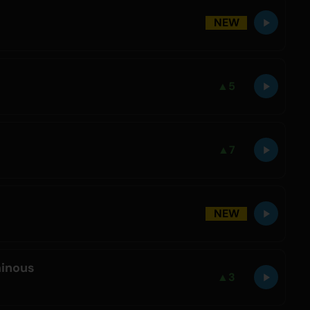
NEW
▲
5
▲
7
NEW
inous
▲
3