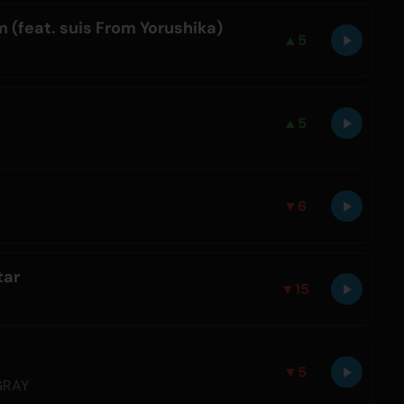
 (feat. suis From Yorushika)
▲
5
▲
5
▼
6
tar
▼
15
▼
5
GRAY