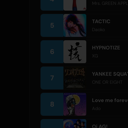
Mrs. GREEN APP
TACTIC
5
Daoko
HYPNOTIZE
6
XG
YANKEE SQUA
7
ONE OR EIGHT
Love me forev
8
Ado
Oi AG!