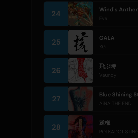
Wind's Anthem
24
Eve
GALA
25
XG
飛ぶ時
26
Vaundy
Blue Shining S
27
AiNA THE END
逆様
28
POLKADOT STIN