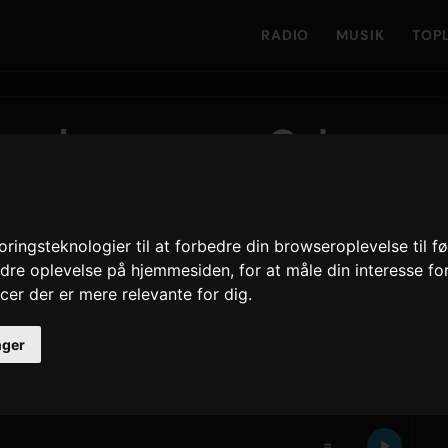
RADIO
MUSIK
TOP
ge denne uge - Only
ngsteknologier til at forbedre din browseroplevelse til f
bedre oplevelse på hjemmesiden
,
for at måle din interesse fo
cer der er mere relevante for dig
.
D
logger sin 11. uge på nummer 1. Lige nedenunder
adser med
夜鷹 - Yodaka
, og bevæger sig fra nummer
inger
tilhører
Mrs. GREEN APPLE
, hvis single
=