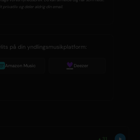
t privatliv og deler aldrig din email.
Hits på din yndlingsmusikplatform:
Amazon Music
Deezer
▲
31