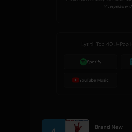
Vi respekterer di
Lyt til Top 40 J-Pop 
Spotify
YouTube Music
Brand New
4