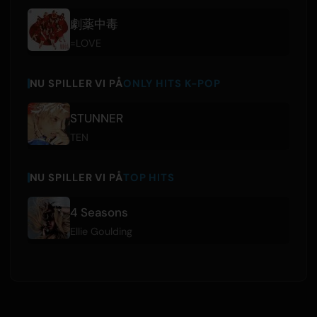
劇薬中毒
=LOVE
NU SPILLER VI PÅ
ONLY HITS K-POP
STUNNER
TEN
NU SPILLER VI PÅ
TOP HITS
4 Seasons
Ellie Goulding