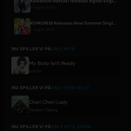
Kawanishi Natsuki releases digital single 'Sayonara wa Ichiban Kirei na Atashi de'
7 august 2026
KOMOREBI Releases New Summer Single 'Letsu Natsu'
7 august 2026
NU SPILLER VI PÅ
ONLY HITS
My Body Isn't Ready
sombr
NU SPILLER VI PÅ
ONLY HITS GOLD
Cheri Cheri Lady
Modern Talking
NU SPILLER VI PÅ
ONLY HITS JAPAN