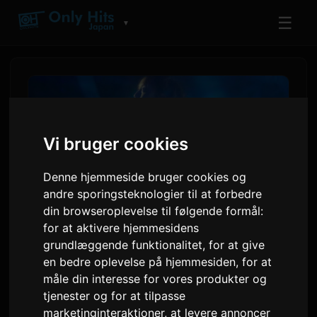
☰
▼
Vi bruger cookies
Denne hjemmeside bruger cookies og
andre sporingsteknologier til at forbedre
din browseroplevelse til følgende formål:
for at aktivere hjemmesidens
grundlæggende funktionalitet
,
for at give
adieu annoncerer ny single
en bedre oplevelse på hjemmesiden
,
for at
'Wanna me' som anime-
måle din interesse for vores produkter og
sluttemusik
tjenester og for at tilpasse
marketinginteraktioner
,
at levere annoncer