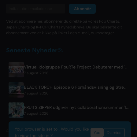
Abonnér
Ved at abonnere her, abonnerer du direkte på vores Pop Charts,
Japan Charts og K-POP Charts nyhedsbreve. Du skal bekræfte dit
abonnement ved at klikke på linket i den e-mail, du modtager.
Seneste Nyheder
Virtuel Idolgruppe FouRTe Project Debuterer med 'ALL IN'-album Produceret af m-flo's ☆Taku Takahashi
7 august 2026
BLACK TORCH Episode 6 Forhåndsvisning og Streamingdetaljer
7 august 2026
FRUITS ZIPPER udgiver nyt collaborationsnummer '1,2,3,FOOOOUR'
7 august 2026
Your browser is set to . Would you like
© 2026 OnlyHit. All rights reserved. - Metadata provided by
ACRCloud
Yes
Dismiss
to view the site in ?