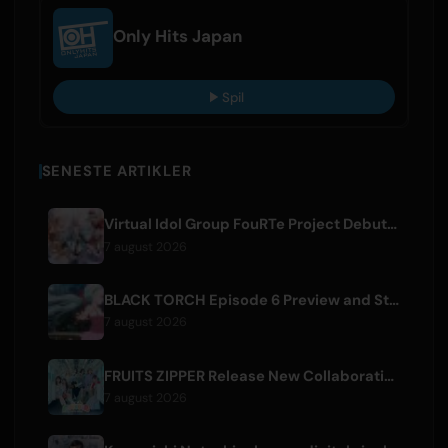
Only Hits Japan
Spil
SENESTE ARTIKLER
Virtual Idol Group FouRTe Project Debuts with 'ALL IN' Album Produced by m-flo's ☆Taku Takahashi
7 august 2026
BLACK TORCH Episode 6 Preview and Streaming Details
7 august 2026
FRUITS ZIPPER Release New Collaboration Song '1,2,3,FOOOOUR'
7 august 2026