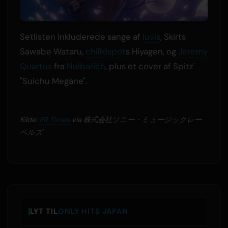
Setlisten inkluderede sange af
luvis
, Skirts
Sawabe Wataru,
chilldspot
s Hiyagen, og
Jeremy
Quartus
fra
Nulbarich
, plus et cover af Spitz'
"Suichu Megane".
Kilde:
PR Times
via 株式会社ソニー・ミュージックレー
ベルズ
LYT TIL
ONLY HITS JAPAN