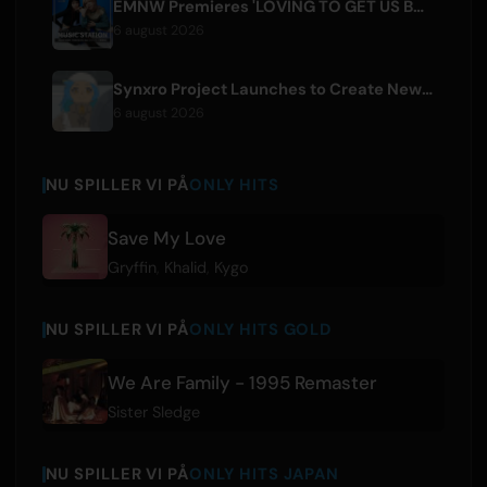
EMNW Premieres 'LOVING TO GET US BY' Music Video on August 7
6 august 2026
Synxro Project Launches to Create New IP from Fictional Anime Openings
6 august 2026
NU SPILLER VI PÅ
ONLY HITS
Save My Love
Gryffin
,
Khalid
,
Kygo
NU SPILLER VI PÅ
ONLY HITS GOLD
We Are Family - 1995 Remaster
Sister Sledge
NU SPILLER VI PÅ
ONLY HITS JAPAN