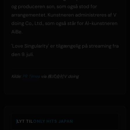
og produceren son, som også stod for
arrangementet. Kunstneren administreres af V
doing Co., Ltd., som også står for AI-kunstneren
AiBe.
'Love Singularity' er tilgængelig på streaming fra
den 9. juli.
Kilde:
PR Times
via 株式会社V doing
LYT TIL
ONLY HITS JAPAN