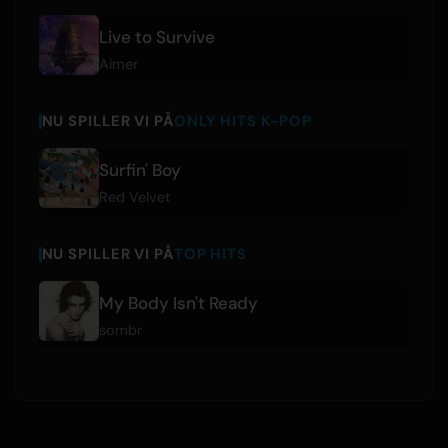
Live to Survive
Aimer
NU SPILLER VI PÅ
ONLY HITS K-POP
Surfin' Boy
Red Velvet
NU SPILLER VI PÅ
TOP HITS
My Body Isn't Ready
sombr