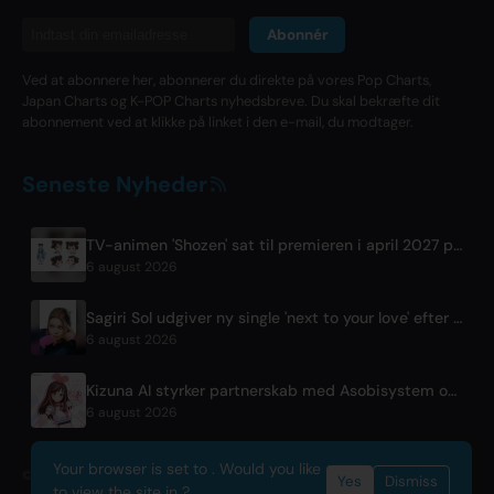
Abonnér
Ved at abonnere her, abonnerer du direkte på vores Pop Charts,
Japan Charts og K-POP Charts nyhedsbreve. Du skal bekræfte dit
abonnement ved at klikke på linket i den e-mail, du modtager.
Seneste Nyheder
TV-animen 'Shozen' sat til premieren i april 2027 på Fuji TV
6 august 2026
Sagiri Sol udgiver ny single 'next to your love' efter pause
6 august 2026
Kizuna AI styrker partnerskab med Asobisystem op til 10-års jubilæumsverdensturné
6 august 2026
Your browser is set to . Would you like
© 2026 OnlyHit. All rights reserved. - Metadata provided by
ACRCloud
Yes
Dismiss
to view the site in ?