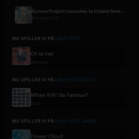
Synxro Project Launches to Create New IP from Fictional Anime Openings
6 august 2026
NU SPILLER VI PÅ
ONLY HITS
Oh la mer
Ødyssey
NU SPILLER VI PÅ
ONLY HITS GOLD
When Will I Be Famous?
Bros
NU SPILLER VI PÅ
ONLY HITS JAPAN
Flower Cloud