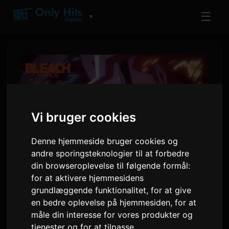
☰
▼
Vi bruger cookies
Denne hjemmeside bruger cookies og
andre sporingsteknologier til at forbedre
din browseroplevelse til følgende formål:
for at aktivere hjemmesidens
BLEACH Final Cour PV
grundlæggende funktionalitet
,
for at give
afslører 9Lana's ending tema
en bedre oplevelse på hjemmesiden
,
for at
'Rasen'
måle din interesse for vores produkter og
tjenester og for at tilpasse