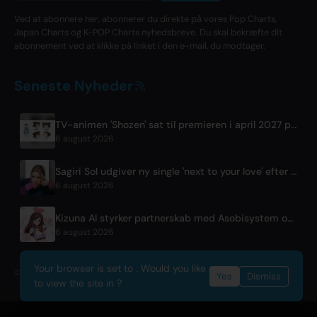
Ved at abonnere her, abonnerer du direkte på vores Pop Charts,
Japan Charts og K-POP Charts nyhedsbreve. Du skal bekræfte dit
abonnement ved at klikke på linket i den e-mail, du modtager.
Seneste Nyheder
TV-animen 'Shozen' sat til premieren i april 2027 på Fuji TV
6 august 2026
Sagiri Sol udgiver ny single 'next to your love' efter pause
6 august 2026
Kizuna AI styrker partnerskab med Asobisystem op til 10-års jubilæumsverdensturné
6 august 2026
Your browser is set to . Would you like
© 2026 OnlyHit. All rights reserved. - Metadata provided by
ACRCloud
Yes
Dismiss
to view the site in ?