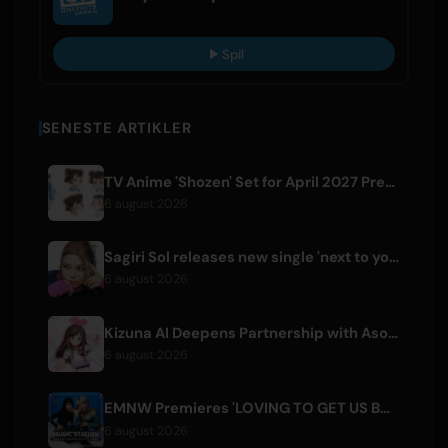
Spil
SENESTE ARTIKLER
TV Anime 'Shozen' Set for April 2027 Premiere on Fuji TV
6 august 2026
Sagiri Sol releases new single 'next to your love' after hiatus
6 august 2026
Kizuna AI Deepens Partnership with Asobisystem Ahead of 10th Anniversary World Tour
6 august 2026
EMNW Premieres 'LOVING TO GET US BY' Music Video on August 7
6 august 2026