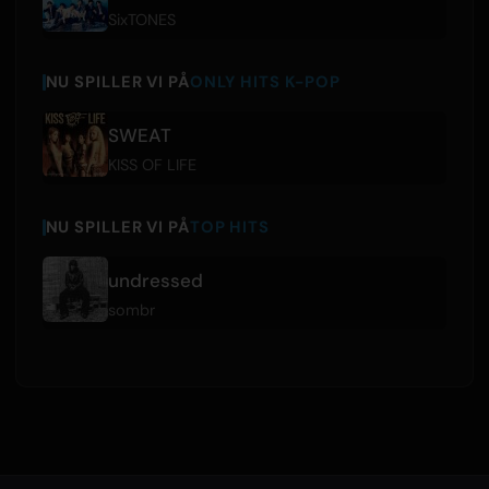
SixTONES
NU SPILLER VI PÅ
ONLY HITS K-POP
SWEAT
KISS OF LIFE
NU SPILLER VI PÅ
TOP HITS
undressed
sombr