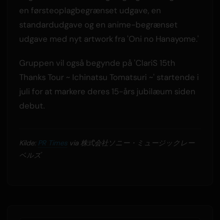
en førsteoplagbegrænset udgave, en
standardudgave og en anime-begrænset
udgave med nyt artwork fra 'Oni no Hanayome.'
Gruppen vil også begynde på 'ClariS 15th
Thanks Tour ~ Ichinatsu Tomatsuri ~' startende i
juli for at markere deres 15-års jubilæum siden
debut.
Kilde:
PR Times
via 株式会社ソニー・ミュージックレー
ベルズ