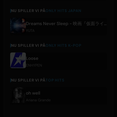
NU SPILLER VI PÅ
ONLY HITS JAPAN
Dreams Never Sleep - 映画『仮面ライダーゼッツ さよならのミッション』主題歌
YUTA
NU SPILLER VI PÅ
ONLY HITS K-POP
Loose
ENHYPEN
NU SPILLER VI PÅ
TOP HITS
oh well
Ariana Grande