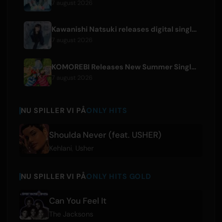
7 august 2026
Kawanishi Natsuki releases digital single 'Sayonara wa Ichiban Kirei na Atashi de'
7 august 2026
KOMOREBI Releases New Summer Single 'Letsu Natsu'
7 august 2026
NU SPILLER VI PÅ
ONLY HITS
Shoulda Never (feat. USHER)
Kehlani
,
Usher
NU SPILLER VI PÅ
ONLY HITS GOLD
Can You Feel It
The Jacksons