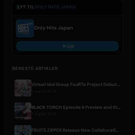
LYT TIL
ONLY HITS JAPAN
Only Hits Japan
Spil
SENESTE ARTIKLER
Virtual Idol Group FouRTe Project Debuts with 'ALL IN' Album Produced by m-flo's ☆Taku Takahashi
7 august 2026
BLACK TORCH Episode 6 Preview and Streaming Details
7 august 2026
FRUITS ZIPPER Release New Collaboration Song '1,2,3,FOOOOUR'