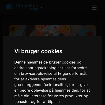
☰
▼
Vi bruger cookies
Denne hjemmeside bruger cookies og
andre sporingsteknologier til at forbedre
din browseroplevelse til følgende formål:
for at aktivere hjemmesidens
ClariS udgiver ny single
grundlæggende funktionalitet
,
for at give
'Hitokoto' til anime'en 'Oni no
en bedre oplevelse på hjemmesiden
,
for at
måle din interesse for vores produkter og
Hanayome'
tjenester og for at tilpasse