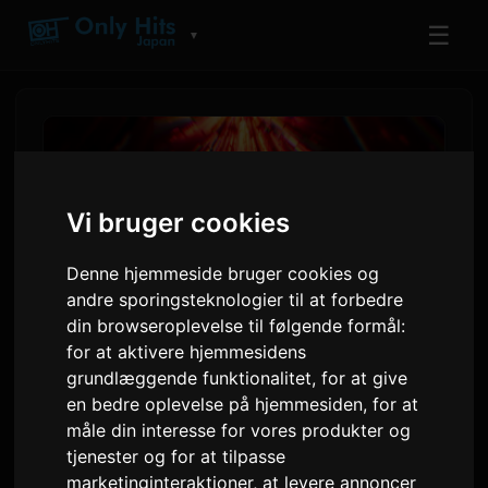
☰
▼
Vi bruger cookies
Denne hjemmeside bruger cookies og
andre sporingsteknologier til at forbedre
din browseroplevelse til følgende formål:
for at aktivere hjemmesidens
grundlæggende funktionalitet
,
for at give
PLAVE annoncerer første
en bedre oplevelse på hjemmesiden
,
for at
verdensomfattende turne
måle din interesse for vores produkter og
'KEEP IT MANIC' for 2026
tjenester og for at tilpasse
marketinginteraktioner
,
at levere annoncer