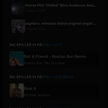
Horror Film 'Chilled' Wins Audience Award at Fantasia Festival
5 august 2026
yagitaro. releases debut original single 'Aria.' with Suda Keina
5 august 2026
NU SPILLER VI PÅ
ONLY HITS
Not A Friend - Boston Bun Remix
Boston Bun
,
Silly Boy Blue
NU SPILLER VI PÅ
ONLY HITS GOLD
Beat It
Michael Jackson