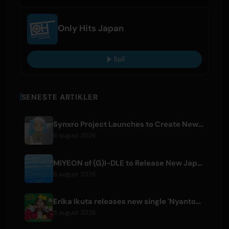
Only Hits Japan
Spil
SENESTE ARTIKLER
Synxro Project Launches to Create New IP from Fictional Anime Openings
6 august 2026
MIYEON of (G)I-DLE to Release New Japanese Digital Single 'RUN AWAY'
6 august 2026
Erika Ikuta releases new single 'Nyantokanyaruru' for children's book 'Fumikiri Neko'
5 august 2026