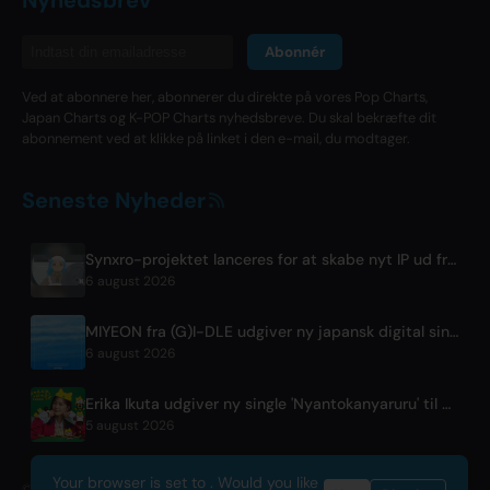
Abonnér
Ved at abonnere her, abonnerer du direkte på vores Pop Charts,
Japan Charts og K-POP Charts nyhedsbreve. Du skal bekræfte dit
abonnement ved at klikke på linket i den e-mail, du modtager.
Seneste Nyheder
Synxro-projektet lanceres for at skabe nyt IP ud fra fiktive anime åbningssekvenser
6 august 2026
MIYEON fra (G)I-DLE udgiver ny japansk digital single 'RUN AWAY'
6 august 2026
Erika Ikuta udgiver ny single 'Nyantokanyaruru' til børnebogen 'Fumikiri Neko'
5 august 2026
Your browser is set to . Would you like
© 2026 OnlyHit. All rights reserved. - Metadata provided by
ACRCloud