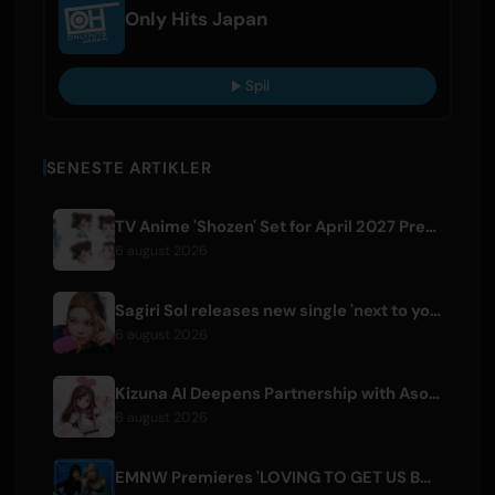
Only Hits Japan
Spil
SENESTE ARTIKLER
TV Anime 'Shozen' Set for April 2027 Premiere on Fuji TV
6 august 2026
Sagiri Sol releases new single 'next to your love' after hiatus
6 august 2026
Kizuna AI Deepens Partnership with Asobisystem Ahead of 10th Anniversary World Tour
6 august 2026
EMNW Premieres 'LOVING TO GET US BY' Music Video on August 7