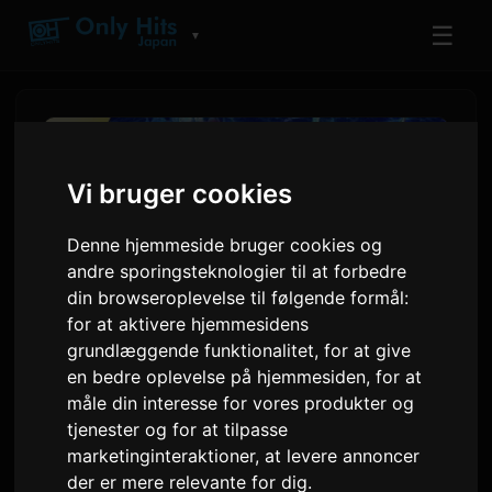
☰
▼
Vi bruger cookies
Denne hjemmeside bruger cookies og
andre sporingsteknologier til at forbedre
din browseroplevelse til følgende formål:
for at aktivere hjemmesidens
grundlæggende funktionalitet
,
for at give
en bedre oplevelse på hjemmesiden
,
for at
Shangri-La Frontier manga
måle din interesse for vores produkter og
tilbyder 126 kapitler gratis i
tjenester og for at tilpasse
marketinginteraktioner
,
at levere annoncer
72 timer
der er mere relevante for dig
.