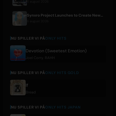
6 august 2026
Synxro Project Launches to Create New IP from Fictional Anime Openings
6 august 2026
NU SPILLER VI PÅ
ONLY HITS
Devotion (Sweetest Emotion)
Joel Corry
,
RAHH
NU SPILLER VI PÅ
ONLY HITS GOLD
If
Bread
NU SPILLER VI PÅ
ONLY HITS JAPAN