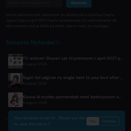
Abonnér
Ved at abonnere her, abonnerer du direkte på vores Pop Charts,
Japan Charts og K-POP Charts nyhedsbreve. Du skal bekræfte dit
abonnement ved at klikke på linket i den e-mail, du modtager.
Seneste Nyheder
TV-animen 'Shozen' sat til premieren i april 2027 på Fuji TV
6 august 2026
Sagiri Sol udgiver ny single 'next to your love' efter pause
6 august 2026
Kizuna AI styrker partnerskab med Asobisystem op til 10-års jubilæumsverdensturné
6 august 2026
Your browser is set to . Would you like
© 2026 OnlyHit. All rights reserved. - Metadata provided by
ACRCloud
Yes
Dismiss
to view the site in ?