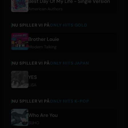
Best Day Of My Life - Single Version
American Authors
NU SPILLER VI PÅ
ONLY HITS GOLD
Brother Louie
Modern Talking
NU SPILLER VI PÅ
ONLY HITS JAPAN
YES
LiSA
NU SPILLER VI PÅ
ONLY HITS K-POP
Who Are You
SUHO