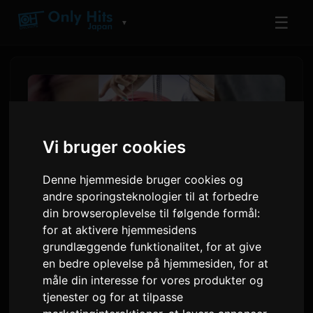
☰
▼
Vi bruger cookies
Denne hjemmeside bruger cookies og
andre sporingsteknologier til at forbedre
din browseroplevelse til følgende formål:
for at aktivere hjemmesidens
Shihori udgiver 'When I
grundlæggende funktionalitet
,
for at give
en bedre oplevelse på hjemmesiden
,
for at
Decided Not To Die', en sang
måle din interesse for vores produkter og
født ud af personlig kamp
tjenester og for at tilpasse