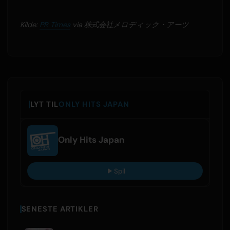
Kilde:
PR Times
via 株式会社メロディック・アーツ
LYT TIL
ONLY HITS JAPAN
Only Hits Japan
Spil
SENESTE ARTIKLER