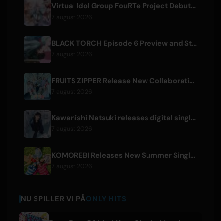
Virtual Idol Group FouRTe Project Debuts with 'ALL IN' Album Produced by m-flo's ☆Taku Takahashi
7 august 2026
BLACK TORCH Episode 6 Preview and Streaming Details
7 august 2026
FRUITS ZIPPER Release New Collaboration Song '1,2,3,FOOOOUR'
7 august 2026
Kawanishi Natsuki releases digital single 'Sayonara wa Ichiban Kirei na Atashi de'
7 august 2026
KOMOREBI Releases New Summer Single 'Letsu Natsu'
7 august 2026
NU SPILLER VI PÅ
ONLY HITS