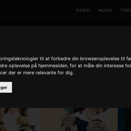
RADIO
MUSIK
TOP
ngsteknologier til at forbedre din browseroplevelse til f
bedre oplevelse på hjemmesiden
,
for at måle din interesse fo
cer der er mere relevante for dig
.
inger