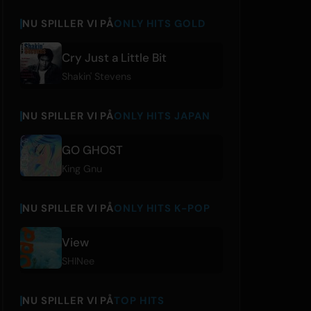
NU SPILLER VI PÅ
ONLY HITS GOLD
Cry Just a Little Bit
Shakin' Stevens
NU SPILLER VI PÅ
ONLY HITS JAPAN
GO GHOST
King Gnu
NU SPILLER VI PÅ
ONLY HITS K-POP
View
SHINee
NU SPILLER VI PÅ
TOP HITS