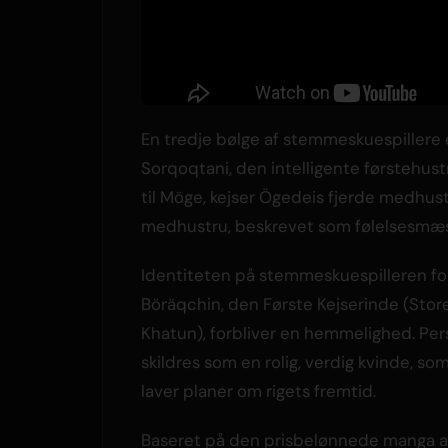
En tredje bølge af stemmeskuespillere e
Sorqoqtani, den intelligente førstehustr
til Möge, kejser Ögedeis fjerde medhustr
medhustru, beskrevet som følelsesmæss
Identiteten på stemmeskuespilleren fo
Böräqchin, den Første Kejserinde (Stor
Khatun), forbliver en hemmelighed. Pe
skildres som en rolig, verdig kvinde, so
laver planer om rigets fremtid.
Baseret på den prisbelønnede manga a