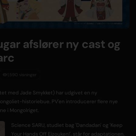
ar afslører ny cast og
arc
1,590 visninger
tet med Jade Smykket) har udgivet en ny
ngoliet-historiebue. PV'en introducerer flere nye
e i Mongolriget.
Science SARU, studiet bag 'Dandadan' og 'Keep
Your Hands Off Eizouken!', står for adaptationen.