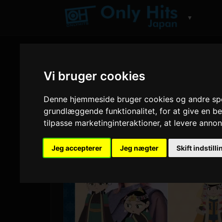
▼
Vi bruger cookies
Denne hjemmeside bruger cookies og andre spori
grundlæggende funktionalitet
,
for at give en 
tilpasse marketinginteraktioner
,
at levere annon
Jeg accepterer
Jeg nægter
Skift indstill