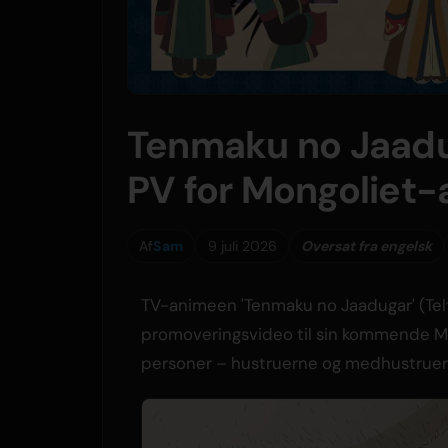
Tenmaku no Jaadug
PV for Mongoliet-
Af
Sam
9 juli 2026
Oversat fra engelsk
TV-animeen 'Tenmaku no Jaadugar' (Tel
promoveringsvideo til sin kommende Mo
personer – hustruerne og medhustruern