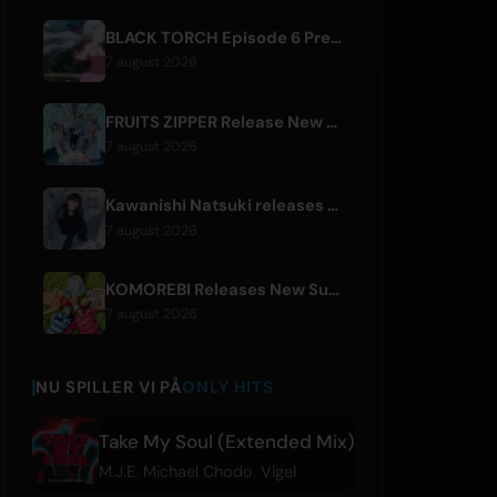
BLACK TORCH Episode 6 Preview and Streaming Details
7 august 2026
FRUITS ZIPPER Release New Collaboration Song '1,2,3,FOOOOUR'
7 august 2026
Kawanishi Natsuki releases digital single 'Sayonara wa Ichiban Kirei na Atashi de'
7 august 2026
KOMOREBI Releases New Summer Single 'Letsu Natsu'
7 august 2026
NU SPILLER VI PÅ
ONLY HITS
Take My Soul (Extended Mix)
M.J.E
,
Michael Chodo
,
Vigel