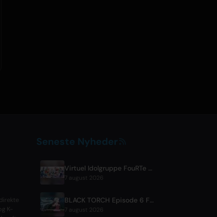
Seneste Nyheder
Virtuel Idolgruppe FouRTe Project Debuterer med 'ALL IN'-album Produceret af m-flo's ☆Taku Takahashi
7 august 2026
BLACK TORCH Episode 6 Forhåndsvisning og Streamingdetaljer
direkte
og K-
7 august 2026