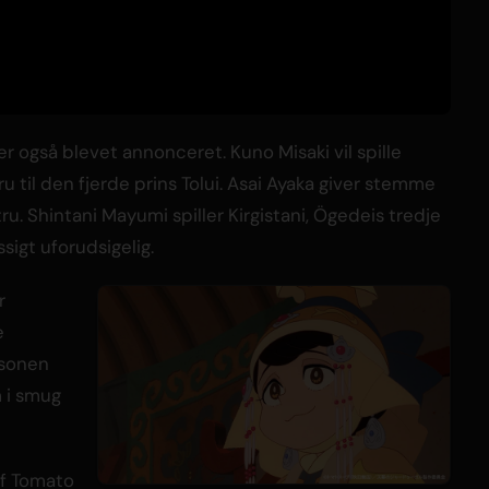
r også blevet annonceret. Kuno Misaki vil spille
u til den fjerde prins Tolui. Asai Ayaka giver stemme
u. Shintani Mayumi spiller Kirgistani, Ögedeis tredje
igt uforudsigelig.
r
e
rsonen
m i smug
f Tomato