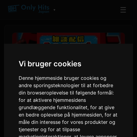
☰
▼
Vi bruger cookies
Denne hjemmeside bruger cookies og
andre sporingsteknologier til at forbedre
din browseroplevelse til følgende formål:
for at aktivere hjemmesidens
grundlæggende funktionalitet
,
for at give
Voice Actor Kikunosuke Toya
en bedre oplevelse på hjemmesiden
,
for at
og komiker ORE Tomoda
måle din interesse for vores produkter og
lancerer nyt talkshow
tjenester og for at tilpasse
marketinginteraktioner
,
at levere annoncer