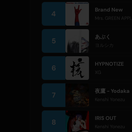
Brand New
4
Mrs. GREEN APP
あぶく
5
ヨルシカ
HYPNOTIZE
6
XG
夜鷹 - Yodaka
7
Kenshi Yonezu
IRIS OUT
8
Kenshi Yonezu