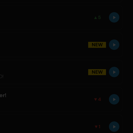
▲
5
NEW
NEW
O!
er!
▼
4
▼
1