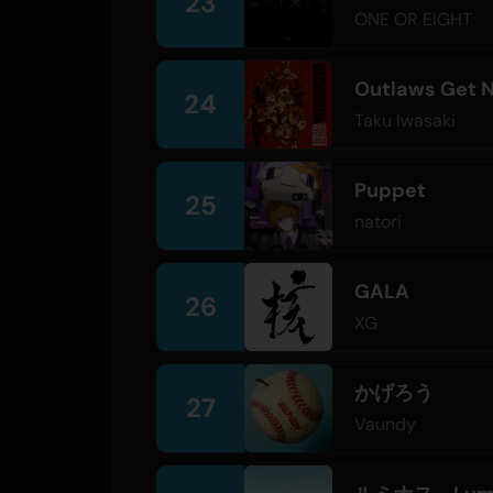
23
ONE OR EIGHT
Outlaws Get N
24
Taku Iwasaki
Puppet
25
natori
GALA
26
XG
かげろう
27
Vaundy