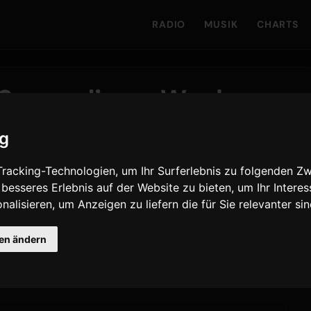
RADIO
MUSIK
CHARTS
 Songs dieser Woche -
harts
ig
racking-Technologien, um Ihr Surferlebnis zu folgenden Z
 besseres Erlebnis auf der Website zu bieten
,
um Ihr Intere
nalisieren
,
um Anzeigen zu liefern die für Sie relevanter si
, da
REDRED
auch diese Woche auf Platz 1 der Charts
 der Spitze markiert. Der höchste Neueinstieg kommt
gen ändern
ELL
direkt auf Platz 2 einsteigt.
King Gnu
platziert nun