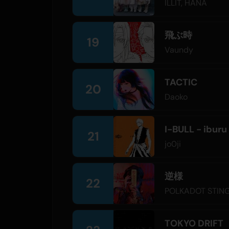
ILLIT
,
HANA
飛ぶ時
19
Vaundy
TACTIC
20
Daoko
I-BULL - iburu
21
jo0ji
逆様
22
POLKADOT STIN
TOKYO DRIFT