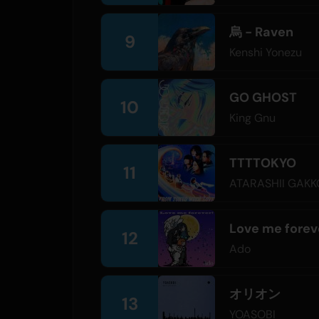
烏 - Raven
9
Kenshi Yonezu
GO GHOST
10
King Gnu
TTTTOKYO
11
ATARASHII GAKK
Love me forev
12
Ado
オリオン
13
YOASOBI