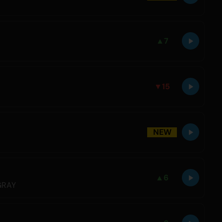
▲
7
▼
15
NEW
▲
6
GRAY