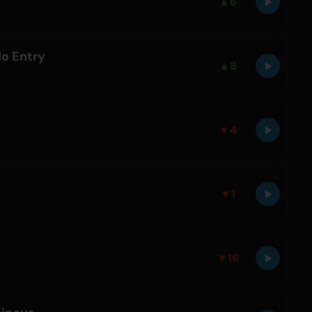
▲
6
o Entry
▲
8
▼
4
▼
1
▼
16