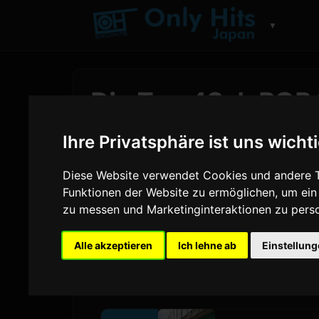
▼
Die Top 40 J-POP
Only Hits Japan C
Ihre Privatsphäre ist uns wicht
Von
Sam
5 August 2026
238 Aufrufe
Diese Website verwendet Cookies und andere T
Funktionen der Website zu ermöglichen
,
um ein
zu messen und Marketinginteraktionen zu perso
CORTIS
behauptet die Spitzenposition
verweilt und damit seine 12. Woche an
Alle akzeptieren
Ich lehne ab
Einstellun
von
aespa
, deren neue Single
KISS N T
zwei Titel in den Top Ten, mit
AI