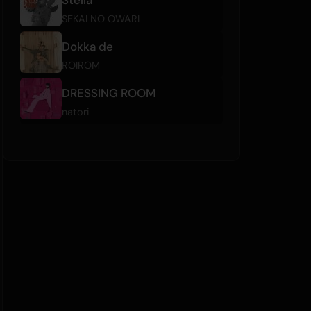
SEKAI NO OWARI
Dokka de
ROIROM
DRESSING ROOM
natori