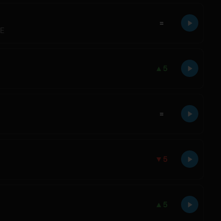
=
LE
▲
5
=
▼
5
▲
5