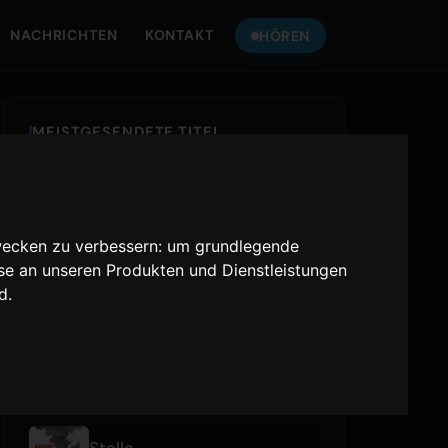
NACHRICHTEN
KONTAKT
HÖREN
MEISTGESENDETE TITEL
IRIS OUT
Kenshi Yonezu
wecken zu verbessern:
um grundlegende
オリオン
sse an unseren Produkten und Dienstleistungen
YOASOBI
nd
.
あぶく
ヨルシカ
KÜRZLICH GESPIELT
Stella