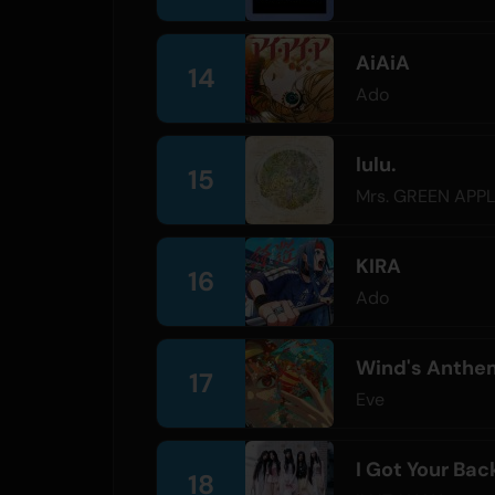
AiAiA
14
Ado
lulu.
15
Mrs. GREEN APP
KIRA
16
Ado
Wind's Anthem
17
Eve
I Got Your Bac
18