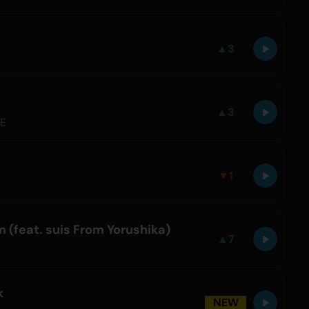
▲
3
▲
3
LE
▼
1
 (feat. suis From Yorushika)
▲
7
k
NEW