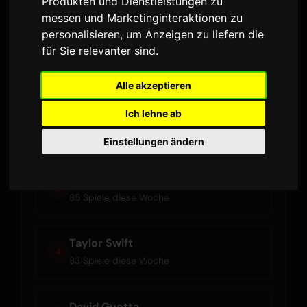
Produkten und Dienstleistungen zu
Aktuelle Künstler
messen und Marketinginteraktionen zu
personalisieren
,
um Anzeigen zu liefern die
für Sie relevanter sind
.
HUGEL
1
89 Spiele diese Woche
Alle akzeptieren
Ich lehne ab
Ariana Grande
2
87 Spiele diese Woche
Einstellungen ändern
Olivia Rodrigo
3
85 Spiele diese Woche
Taylor Swift
4
83 Spiele diese Woche
David Guetta