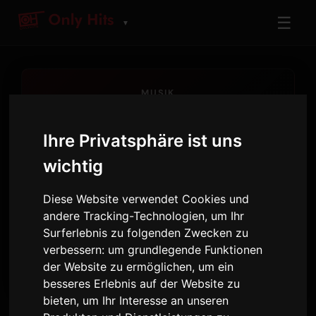
☰
▼
MUSIK
Musik Durchsuchen
Ihre Privatsphäre ist uns
Entdecken Sie angesagte Künstler und die
meistgespielten Titel
wichtig
12
12
Diese Website verwendet Cookies und
BELIEBTE KÜNSTLER
TOP TRACKS
andere Tracking-Technologien, um Ihr
Surferlebnis zu folgenden Zwecken zu
Only Hits
verbessern:
um grundlegende Funktionen
SENDER
der Website zu ermöglichen
,
um ein
besseres Erlebnis auf der Website zu
bieten
,
um Ihr Interesse an unseren