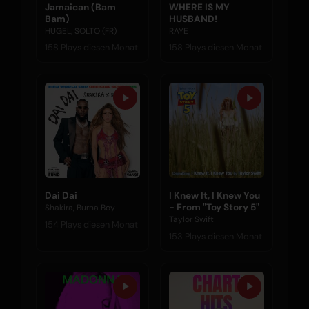
Jamaican (Bam
WHERE IS MY
Bam)
HUSBAND!
HUGEL, SOLTO (FR)
RAYE
158 Plays diesen Monat
158 Plays diesen Monat
Dai Dai
I Knew It, I Knew You
- From "Toy Story 5"
Shakira, Burna Boy
Taylor Swift
154 Plays diesen Monat
153 Plays diesen Monat