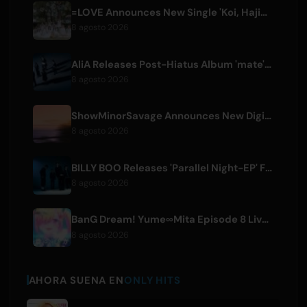
=LOVE Announces New Single 'Koi, Hajimemashita.' and Tokyo Dome Concerts
8 agosto 2026
AliA Releases Post-Hiatus Album 'mate', Announces Tokyo Live
8 agosto 2026
ShowMinorSavage Announces New Digital Single 'Gradation'
8 agosto 2026
BILLY BOO Releases 'Parallel Night-EP' Featuring TV Drama Theme Song
8 agosto 2026
BanG Dream! Yume∞Mita Episode 8 Live Clip Released
8 agosto 2026
AHORA SUENA EN
ONLY HITS