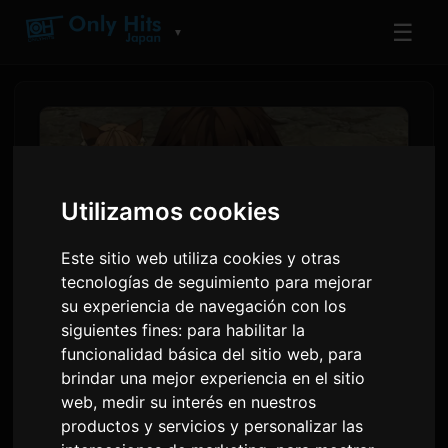
☰
▼
Utilizamos cookies
Este sitio web utiliza cookies y otras
tecnologías de seguimiento para mejorar
su experiencia de navegación con los
siguientes fines:
para habilitar la
'Koko Ore' Avance del
funcionalidad básica del sitio web
,
para
brindar una mejor experiencia en el sitio
Episodio 2 del Anime y
web
,
medir su interés en nuestros
Detalles de Transmisión
productos y servicios y personalizar las