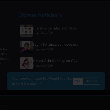
Últimas Noticias
El anime de televisión 'Shozen' se estrenará en abril de 2027 en Fuji TV
6 agosto 2026
Sagiri Sol lanza su nuevo single 'next to your love' tras una pausa
e las
6 agosto 2026
s de K-
ripción
Kizuna AI Profundiza su Colaboración con Asobisystem Antes de su Gira Mundial del 10° Aniversario
o
6 agosto 2026
Your browser is set to . Would you like
Yes
Dismiss
to view the site in ?