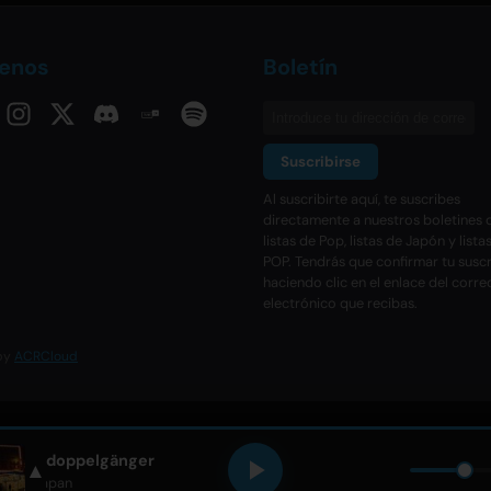
uenos
Boletín
Suscribirse
Al suscribirte aquí, te suscribes
directamente a nuestros boletines d
listas de Pop, listas de Japón y lista
POP. Tendrás que confirmar tu susc
haciendo clic en el enlace del corre
electrónico que recibas.
 by
ACRCloud
doppelgänger
▲
Creepy Nuts
• Only Hits Japan