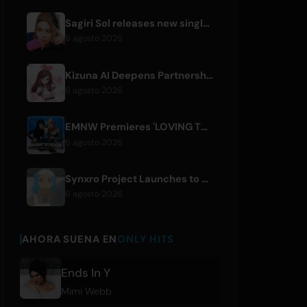
Sagiri Sol releases new single 'next to your love' after hiatus
6 agosto 2026
Kizuna AI Deepens Partnership with Asobisystem Ahead of 10th Anniversary World Tour
6 agosto 2026
EMNW Premieres 'LOVING TO GET US BY' Music Video on August 7
6 agosto 2026
Synxro Project Launches to Create New IP from Fictional Anime Openings
6 agosto 2026
AHORA SUENA EN
ONLY HITS
Ends In Y
Mimi Webb