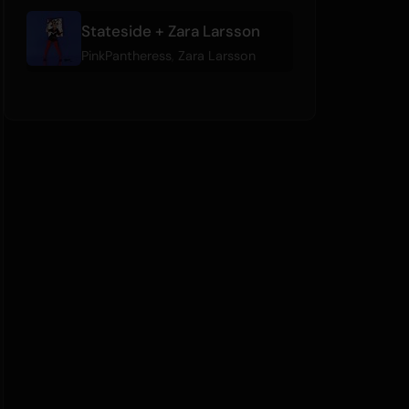
Stateside + Zara Larsson
PinkPantheress
,
Zara Larsson