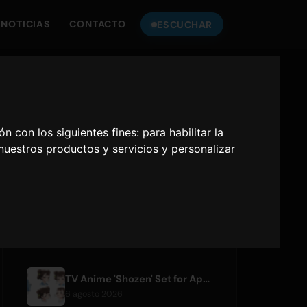
NOTICIAS
CONTACTO
ESCUCHAR
ESCUCHA
ONLY HITS JAPAN
ón con los siguientes fines:
para habilitar la
 nuestros productos y servicios y personalizar
Only Hits Japan
Reproducir
ARTÍCULOS RECIENTES
TV Anime 'Shozen' Set for April 2027 Premiere on Fuji TV
6 agosto 2026