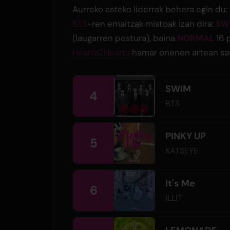
Aurreko asteko liderrak behera egin du:
BTS
-ren emaitzak mistoak izan dira:
SW
(laugarren postura), baina
NORMAL
16 p
Hearts2Hearts
hamar onenen artean sa
SWIM
4
BTS
PINKY UP
5
KATSEYE
It's Me
6
ILLIT