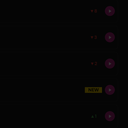
▼
8
▼
3
▼
2
NEW
▲
1