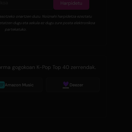
Harpidetu
 jasotzeko onartzen duzu. Noiznahi harpidetza ezeztatu
tatzen dugu eta sekula ez dugu zure posta elektronikoa
partekatuko.
forma gogokoan K-Pop Top 40 zerrendak.
Amazon Music
Deezer