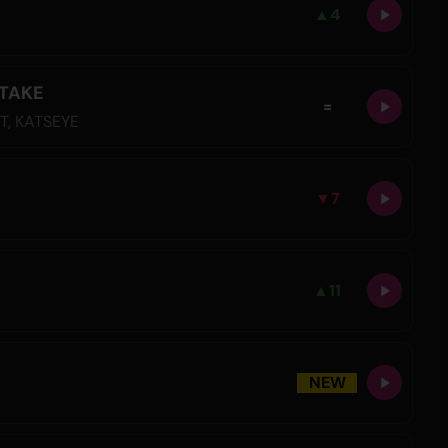
▲
4
STAKE
=
IT
,
KATSEYE
▼
7
▲
11
NEW