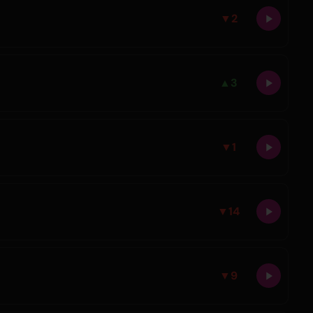
▼
2
▲
3
▼
1
▼
14
▼
9