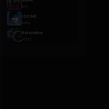
BTS
I DO ME
KiiiKiii
Adrenaline
ATEEZ