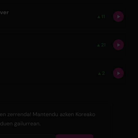
over
▲
11
▲
21
▲
2
en zerrenda! Mantendu azken Koreako
duen gailurrean.