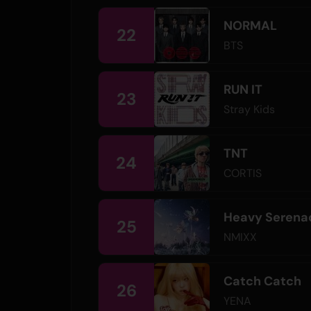
NORMAL
22
BTS
RUN IT
23
Stray Kids
TNT
24
CORTIS
Heavy Serena
25
NMIXX
Catch Catch
26
YENA