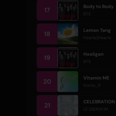
Body to Body
17
BTS
Lemon Tang
18
Hearts2Hearts
Hooligan
19
BTS
Vitamin ME
20
fromis_9
CELEBRATION
21
LE SSERAFIM