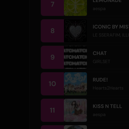
LEMONADE
7
aespa
ICONIC BY MI
8
LE SSERAFIM
,
ILL
CHAT
9
GIRLSET
RUDE!
10
Hearts2Hearts
KISS N TELL
11
aespa