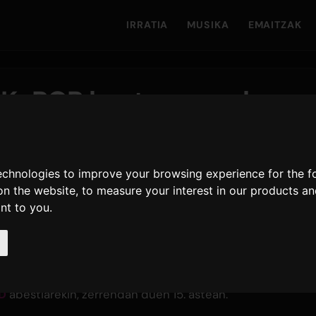
IRRATIA
MUSIKA
EMAITZAK
 K-POP kanta onenak -
izpideak
bisita
technologies to improve your browsing experience for the 
on the website
,
to measure your interest in our products a
ant to you
.
gimendu handiak ikusi ditugu,
JENNIE
-k lehen
a Lover
abestiarekin, 12. postutik 11 jauzi egin eta gora.
tu bi jauzirik handienak:
Animal
21 postu igo da
utik bosgarrenera salto egin du. Bitartean,
CORTIS
bi
D
abestiarekin, zerrendan duen 15. astean.