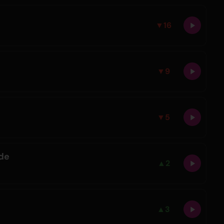
▼
16
▼
9
▼
5
de
▲
2
▲
3