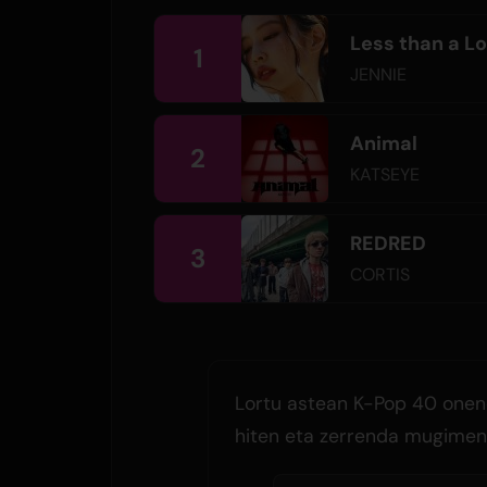
Less than a L
1
JENNIE
Animal
2
KATSEYE
REDRED
3
CORTIS
Lortu astean K-Pop 40 onen
hiten eta zerrenda mugimen