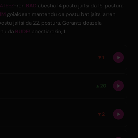
ATEEZ
-ren
BAD
abestia 14 postu jaitsi da 15. postura.
IM
goialdean mantendu da postu bat jaitsi arren
ostu jaitsi da 22. postura. Gorantz doazela,
rtu da
RUDE!
abestiarekin, 1
▼
1
▲
20
▼
2