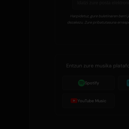
Harpidetuz, gure buletinaren berri
dezakezu. Zure pribatutasuna errespe
Entzun zure musika plata
Spotify
YouTube Music