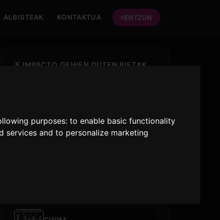
ALBISTEAK
KONTAKTUA
ENTZUN
E IMPACTO GEHIEN DUTEN PIEZAK
SWIM
BTS
following purposes:
to enable basic functionality
REDRED
nd services and to personalize marketing
CORTIS
like JENNIE
JENNIE
AZKEN JOKOAK
SWIM