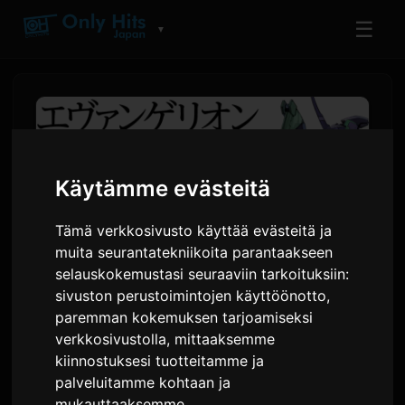
☰
▼
Käytämme evästeitä
Tämä verkkosivusto käyttää evästeitä ja
muita seurantatekniikoita parantaakseen
selauskokemustasi seuraaviin tarkoituksiin:
sivuston perustoimintojen käyttöönotto
,
paremman kokemuksen tarjoamiseksi
Evangelion ANIMA -spin-off-
verkkosivustolla
,
mittaaksemme
romaanisarjasta julkaistiin
kiinnostuksesi tuotteitamme ja
äänikirja
palveluitamme kohtaan ja
mukauttaaksemme