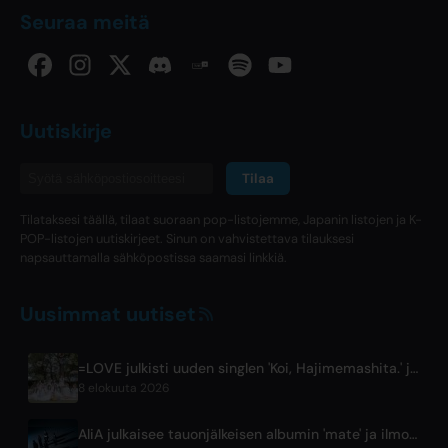
Seuraa meitä
Uutiskirje
Tilaa
Tilataksesi täällä, tilaat suoraan pop-listojemme, Japanin listojen ja K-
POP-listojen uutiskirjeet. Sinun on vahvistettava tilauksesi
napsauttamalla sähköpostissa saamasi linkkiä.
Uusimmat uutiset
=LOVE julkisti uuden singlen 'Koi, Hajimemashita.' ja Tokyo Domena konsertit
8 elokuuta 2026
AliA julkaisee tauonjälkeisen albumin 'mate' ja ilmoittaa Tokion live-esityksestä