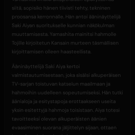
siitä, sopisiko hänen tiivisti tehty, tekninen
proosansa kerronnalle. Hän antoi ääninäyttelijä
Saki Aiyan suoritukselle kunnian näkökulman
muuttamisesta. Yamashita mainitsi hahmolle
Tojille kirjoitetun Kansain murteen täsmällisen
kirjoittamisen olleen haasteellista.
Ääninäyttelijä Saki Aiya kertoi
valmistautumisestaan, joka sisälsi alkuperäisen
TV-sarjan toistuvan katselun maailmaan ja
hahmoihin uudelleen sopeutumiseksi. Hän tutki
äänialoja ja esitystapoja erottaakseen useita
yksin esitettyjä hahmoja toisistaan. Aiya totesi
tavoitteeksi olevan alkuperäisten äänien
evaasiminen suorana jäljittelyn sijaan, ottaen