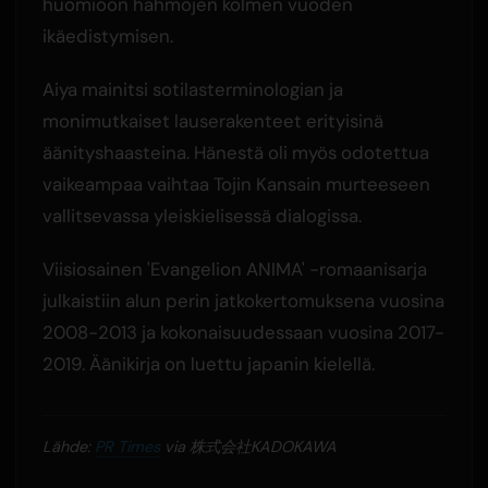
huomioon hahmojen kolmen vuoden
ikäedistymisen.
Aiya mainitsi sotilasterminologian ja
monimutkaiset lauserakenteet erityisinä
äänityshaasteina. Hänestä oli myös odotettua
vaikeampaa vaihtaa Tojin Kansain murteeseen
vallitsevassa yleiskielisessä dialogissa.
Viisiosainen 'Evangelion ANIMA' -romaanisarja
julkaistiin alun perin jatkokertomuksena vuosina
2008-2013 ja kokonaisuudessaan vuosina 2017-
2019. Äänikirja on luettu japanin kielellä.
Lähde:
PR Times
via 株式会社KADOKAWA