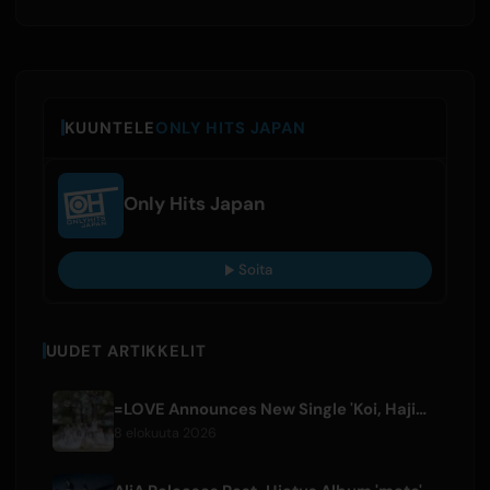
KUUNTELE
ONLY HITS JAPAN
Only Hits Japan
Soita
UUDET ARTIKKELIT
=LOVE Announces New Single 'Koi, Hajimemashita.' and Tokyo Dome Concerts
8 elokuuta 2026