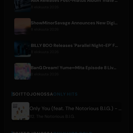
AliA Releases Post-Hiatus Album 'mate', Announces Tokyo Live
8 elokuuta 2026
ShowMinorSavage Announces New Digital Single 'Gradation'
8 elokuuta 2026
BILLY BOO Releases 'Parallel Night-EP' Featuring TV Drama Theme Song
8 elokuuta 2026
BanG Dream! Yume∞Mita Episode 8 Live Clip Released
8 elokuuta 2026
SOITTOJONOSSA
ONLY HITS
Only You (feat. The Notorious B.I.G.) - Radio Mix
112
,
The Notorious B.I.G.