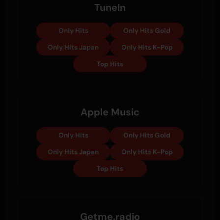
TuneIn
Only Hits
Only Hits Gold
Only Hits Japan
Only Hits K-Pop
Top Hits
Apple Music
Only Hits
Only Hits Gold
Only Hits Japan
Only Hits K-Pop
Top Hits
Getme.radio