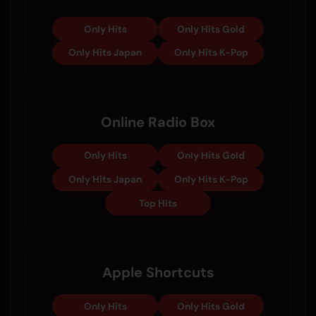
Only Hits
Only Hits Gold
Only Hits Japan
Only Hits K-Pop
Online Radio Box
Only Hits
Only Hits Gold
Only Hits Japan
Only Hits K-Pop
Top Hits
Apple Shortcuts
Only Hits
Only Hits Gold