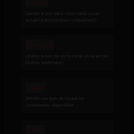
/stick
Gardez le bot dans votre canal vocal
actuel (Administrateur uniquement)
/unstick
Libérez le bot de votre canal vocal actuel
(Admin seulement)
/help
Affiche une liste de toutes les
commandes disponibles
/info