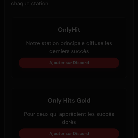
chaque station.
OnlyHit
Notre station principale diffuse les
derniers succès
Ajouter sur Discord
Only Hits Gold
Pour ceux qui apprécient les succès
dorés
Ajouter sur Discord