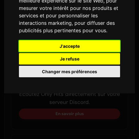
meilleure expérience sur le site Web
,
pour
Lecteur Web
mesurer votre intérêt pour nos produits et
Écoutez directement depuis notre site
services et pour personnaliser les
interactions marketing
,
pour diffuser des
web en utilisant le lecteur en bas de la
publicités plus pertinentes pour vous
.
page.
J'accepte
Je refuse
Changer mes préférences
Bot Discord
Écoutez Only Hits directement sur votre
serveur Discord.
En savoir plus