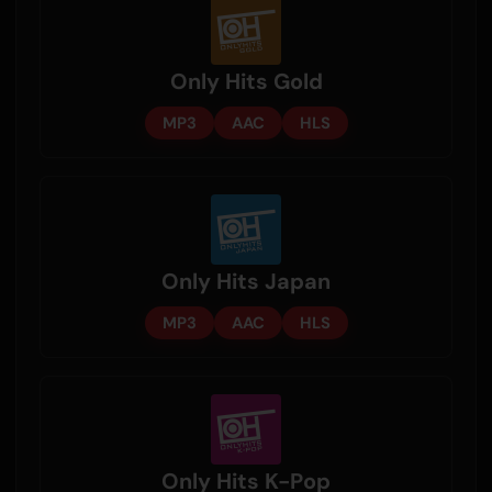
Only Hits Gold
MP3
AAC
HLS
Only Hits Japan
MP3
AAC
HLS
Only Hits K-Pop