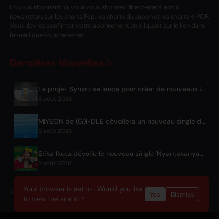
En vous abonnant ici, vous vous abonnez directement à nos
newsletters sur les charts Pop, les charts du Japon et les charts K-POP.
Vous devrez confirmer votre abonnement en cliquant sur le lien dans
l'e-mail que vous recevrez.
Dernières Nouvelles
Le projet Synxro se lance pour créer de nouveaux IP à partir de génériques d'anime fictifs
6 août 2026
MIYEON de (G)I-DLE dévoilera un nouveau single digital japonais 'RUN AWAY'
6 août 2026
Erika Ikuta dévoile le nouveau single 'Nyantokanyaruru' pour le livre pour enfants 'Fumikiri Neko'
5 août 2026
Your browser is set to . Would you like
© 2026 OnlyHit. All rights reserved. - Metadata provided by
ACRCloud
Yes
Dismiss
to view the site in ?