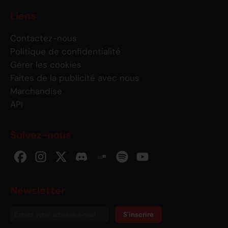
Liens
Contactez-nous
Politique de confidentialité
Gérer les cookies
Faites de la publicité avec nous
Marchandise
API
Suivez-nous
Newsletter
S'inscrire