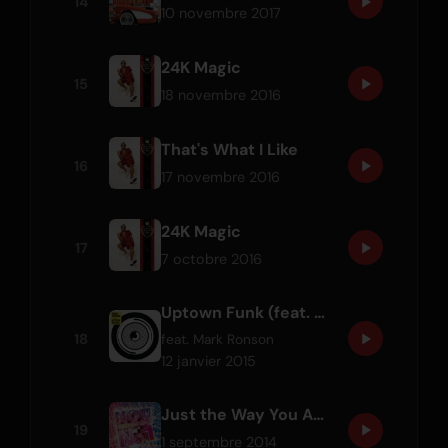
14
10 novembre 2017
24K Magic
15
18 novembre 2016
That's What I Like
16
17 novembre 2016
24K Magic
17
7 octobre 2016
Uptown Funk (feat. Bruno Mars)
18
feat.
Mark Ronson
12 janvier 2015
Just the Way You Are (Radio Edit)
19
1 septembre 2014