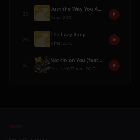
Just the Way You Are
25
11 mai 2010
The Lazy Song
26
11 mai 2010
Nothin' on You (feat. Bruno Mars)
27
27 avril 2010
feat.
B.o.B
Liens
Contactez-nous