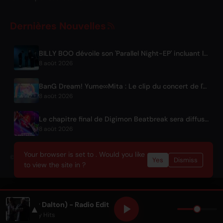
Dernières Nouvelles
BILLY BOO dévoile son 'Parallel Night-EP' incluant le thème d'une série dramatique télé
8 août 2026
BanG Dream! Yume∞Mita : Le clip du concert de l'épisode 8 disponible
8 août 2026
Le chapitre final de Digimon Beatbreak sera diffusé le 9 août, un lot d'épisodes gratuit sur YouTube
8 août 2026
Your browser is set to . Would you like
© 2026 OnlyHit. All rights reserved. - Metadata provided by
ACRCloud
Yes
Dismiss
to view the site in ?
y (with Ray Dalton) - Radio Edit
▲
y Dalton
• Only Hits