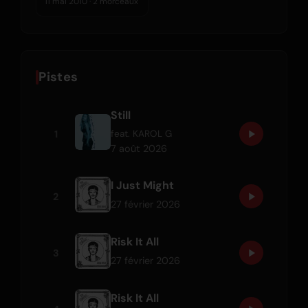
11 mai 2010 · 2 morceaux
Pistes
Still
1
feat.
KAROL G
7 août 2026
I Just Might
2
27 février 2026
Risk It All
3
27 février 2026
Risk It All