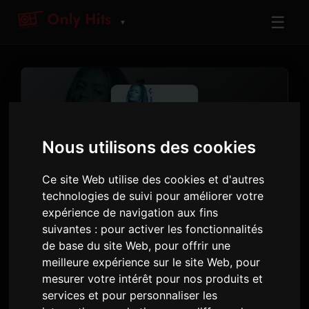
☰
▼
Nous utilisons des cookies
Ce site Web utilise des cookies et d'autres
ARTISTE
technologies de suivi pour améliorer votre
Bruno Mars
expérience de navigation aux fins
Titres et albums diffusés sur Only Hits
suivantes :
pour activer les fonctionnalités
de base du site Web
,
pour offrir une
meilleure expérience sur le site Web
,
pour
27
5
1,157
mesurer votre intérêt pour nos produits et
MORCEAUX
ALBUMS
DIFFUSIONS · 90J
services et pour personnaliser les
7 août 2026