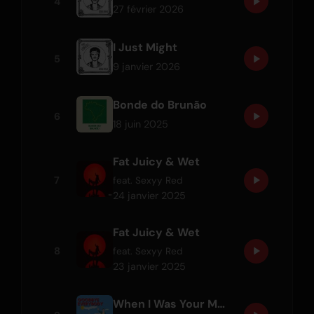
4
27 février 2026
I Just Might
5
9 janvier 2026
Bonde do Brunão
6
18 juin 2025
Fat Juicy & Wet
7
feat.
Sexyy Red
24 janvier 2025
Fat Juicy & Wet
8
feat.
Sexyy Red
23 janvier 2025
When I Was Your Man