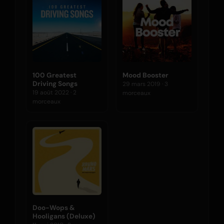
100 Greatest
Mood Booster
Driving Songs
29 mars 2019 · 3
19 août 2022 · 2
morceaux
morceaux
Doo-Wops &
Hooligans (Deluxe)