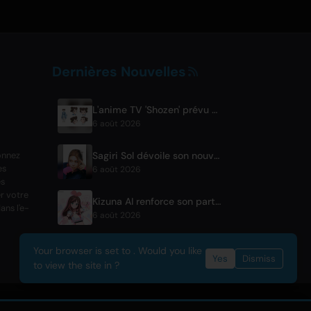
Dernières Nouvelles
L'anime TV 'Shozen' prévu pour avril 2027 sur Fuji TV
6 août 2026
Sagiri Sol dévoile son nouveau single 'next to your love' après une pause
onnez
es
6 août 2026
es
r votre
Kizuna AI renforce son partenariat avec Asobisystem avant la tournée mondiale pour son 10e anniversaire
ans l'e-
6 août 2026
Your browser is set to . Would you like
Yes
Dismiss
to view the site in ?