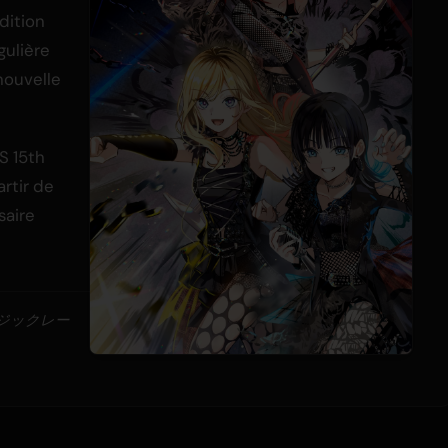
édition
gulière
nouvelle
S 15th
artir de
saire
ージックレー