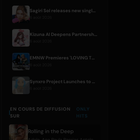
Sagiri Sol releases new single 'next to your love' after hiatus
6 août 2026
Kizuna AI Deepens Partnership with Asobisystem Ahead of 10th Anniversary World Tour
6 août 2026
EMNW Premieres 'LOVING TO GET US BY' Music Video on August 7
6 août 2026
Synxro Project Launches to Create New IP from Fictional Anime Openings
6 août 2026
EN COURS DE DIFFUSION
ONLY
SUR
HITS
Rolling in the Deep
Adele
,
Ana Paula Parejas Antelo