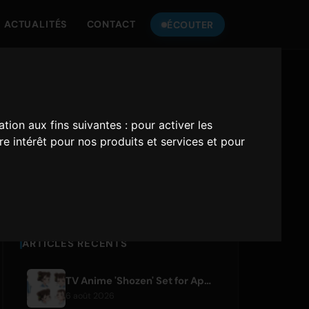
ACTUALITÉS
CONTACT
ÉCOUTER
ÉCOUTEZ
ONLY HITS JAPAN
ation aux fins suivantes :
pour activer les
e intérêt pour nos produits et services et pour
Only Hits Japan
Jouer
ARTICLES RÉCENTS
TV Anime 'Shozen' Set for April 2027 Premiere on Fuji TV
6 août 2026