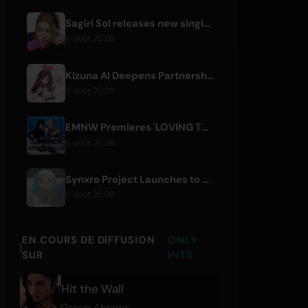
Sagiri Sol releases new single 'next to your love' after hiatus
6 août 2026
Kizuna AI Deepens Partnership with Asobisystem Ahead of 10th Anniversary World Tour
6 août 2026
EMNW Premieres 'LOVING TO GET US BY' Music Video on August 7
6 août 2026
Synxro Project Launches to Create New IP from Fictional Anime Openings
6 août 2026
EN COURS DE DIFFUSION
ONLY
SUR
HITS
Hit the Wall
Gracie Abrams