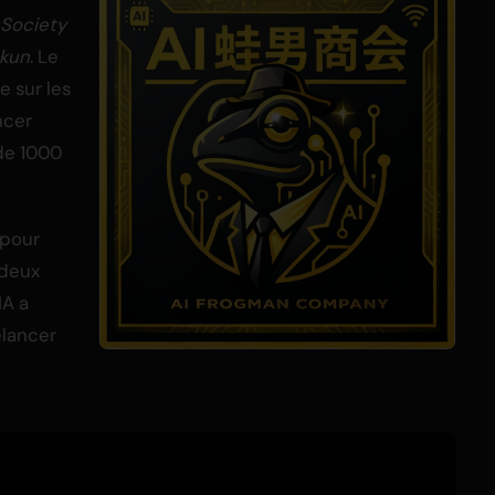
 Society
kun
. Le
 sur les
ncer
 de 1000
 pour
 deux
IA a
elancer