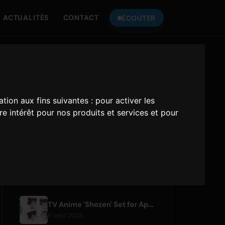
ACTUALITÉS
CONTACT
ÉCOUTER
ÉCOUTEZ
ONLY HITS JAPAN
ation aux fins suivantes :
pour activer les
Only Hits Japan
e intérêt pour nos produits et services et pour
Jouer
ARTICLES RÉCENTS
TV Anime 'Shozen' Set for April 2027 Premiere on Fuji TV
6 août 2026