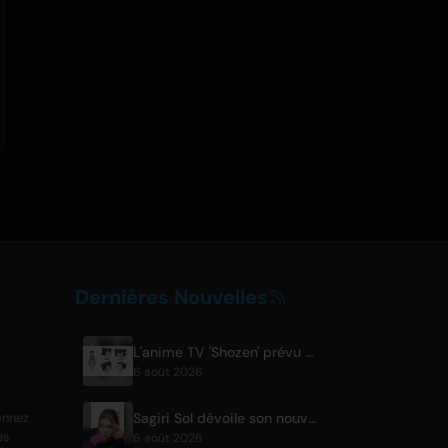
Dernières Nouvelles
L'anime TV 'Shozen' prévu pour avril 2027 sur Fuji TV
6 août 2026
Sagiri Sol dévoile son nouveau single 'next to your love' après une pause
onnez
es
6 août 2026