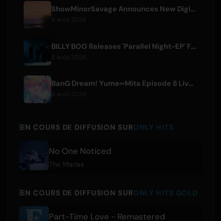
ShowMinorSavage Announces New Digital Single 'Gradation'
8 août 2026
BILLY BOO Releases 'Parallel Night-EP' Featuring TV Drama Theme Song
8 août 2026
BanG Dream! Yume∞Mita Episode 8 Live Clip Released
8 août 2026
EN COURS DE DIFFUSION SUR
ONLY HITS
No One Noticed
The Marías
EN COURS DE DIFFUSION SUR
ONLY HITS GOLD
Part-Time Love - Remastered