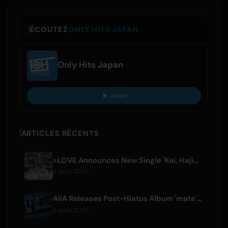
ÉCOUTEZ
ONLY HITS JAPAN
Only Hits Japan
Jouer
ARTICLES RÉCENTS
=LOVE Announces New Single 'Koi, Hajimemashita.' and Tokyo Dome Concerts
8 août 2026
AliA Releases Post-Hiatus Album 'mate', Announces Tokyo Live
8 août 2026