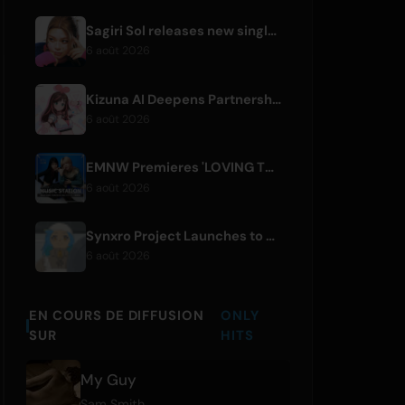
Sagiri Sol releases new single 'next to your love' after hiatus
6 août 2026
Kizuna AI Deepens Partnership with Asobisystem Ahead of 10th Anniversary World Tour
6 août 2026
EMNW Premieres 'LOVING TO GET US BY' Music Video on August 7
6 août 2026
Synxro Project Launches to Create New IP from Fictional Anime Openings
6 août 2026
EN COURS DE DIFFUSION
ONLY
SUR
HITS
My Guy
Sam Smith