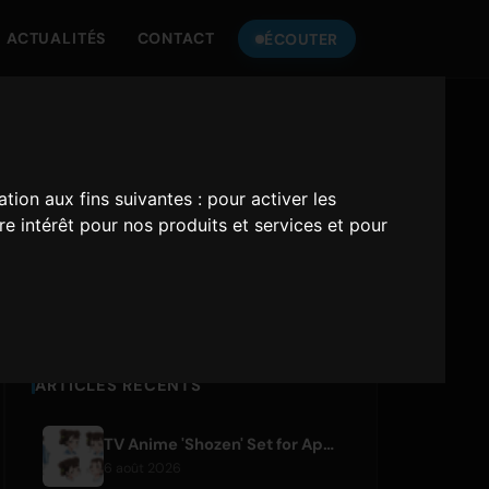
ACTUALITÉS
CONTACT
ÉCOUTER
ÉCOUTEZ
ONLY HITS JAPAN
ation aux fins suivantes :
pour activer les
e intérêt pour nos produits et services et pour
Only Hits Japan
Jouer
ARTICLES RÉCENTS
TV Anime 'Shozen' Set for April 2027 Premiere on Fuji TV
6 août 2026