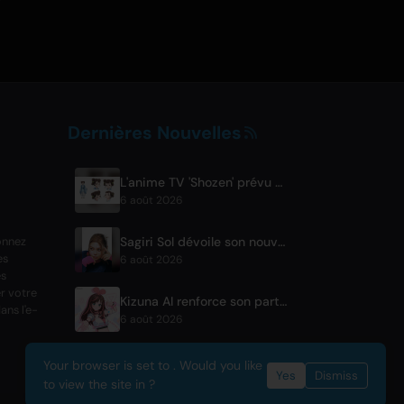
Dernières Nouvelles
L'anime TV 'Shozen' prévu pour avril 2027 sur Fuji TV
6 août 2026
Sagiri Sol dévoile son nouveau single 'next to your love' après une pause
onnez
es
6 août 2026
es
r votre
Kizuna AI renforce son partenariat avec Asobisystem avant la tournée mondiale pour son 10e anniversaire
ans l'e-
6 août 2026
Your browser is set to . Would you like
Yes
Dismiss
to view the site in ?