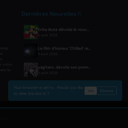
Dernières Nouvelles
Erika Ikuta dévoile le nouveau single 'Nyantokanyaruru' pour le livre pour enfants 'Fumikiri Neko'
5 août 2026
Le film d'horreur 'Chilled' remporte le prix du public au festival Fantasia
onnez
es
5 août 2026
es
r votre
yagitaro. dévoile son premier single original 'Aria.' avec Suda Keina
ans l'e-
5 août 2026
Your browser is set to . Would you like
Yes
Dismiss
to view the site in ?