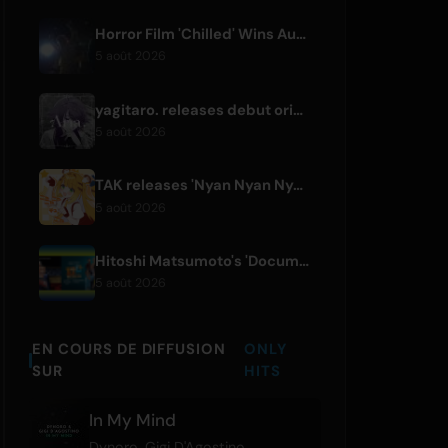
Horror Film 'Chilled' Wins Audience Award at Fantasia Festival
5 août 2026
yagitaro. releases debut original single 'Aria.' with Suda Keina
5 août 2026
TAK releases 'Nyan Nyan Nya Chunya' featuring Kotoha for Zenless Zone Zero
5 août 2026
Hitoshi Matsumoto's 'Documental' Format to Launch US Version
5 août 2026
EN COURS DE DIFFUSION
ONLY
SUR
HITS
In My Mind
Dynoro
,
Gigi D'Agostino