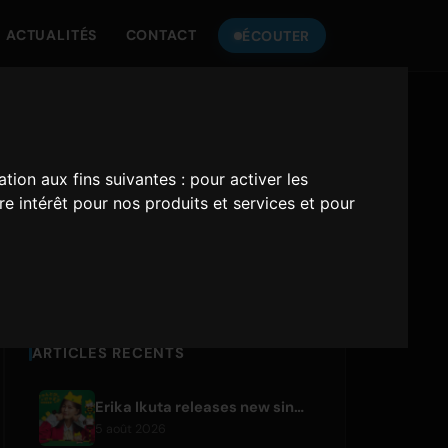
ACTUALITÉS
CONTACT
ÉCOUTER
ÉCOUTEZ
ONLY HITS JAPAN
ation aux fins suivantes :
pour activer les
e intérêt pour nos produits et services et pour
Only Hits Japan
Jouer
ARTICLES RÉCENTS
Erika Ikuta releases new single 'Nyantokanyaruru' for children's book 'Fumikiri Neko'
5 août 2026