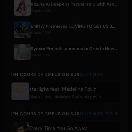
Kizuna AI Deepens Partnership with Asobisystem Ahead of 10th Anniversary World Tour
6 août 2026
EMNW Premieres 'LOVING TO GET US BY' Music Video on August 7
6 août 2026
Synxro Project Launches to Create New IP from Fictional Anime Openings
6 août 2026
EN COURS DE DIFFUSION SUR
ONLY HITS
starlight feat. Madeline Follin
Disco Lines
,
Madeline Follin
,
wes mills
EN COURS DE DIFFUSION SUR
ONLY HITS GOLD
Every Time You Go Away