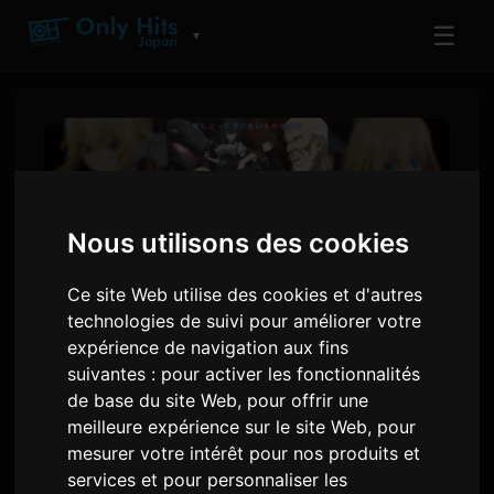
☰
▼
Nous utilisons des cookies
Ce site Web utilise des cookies et d'autres
technologies de suivi pour améliorer votre
expérience de navigation aux fins
suivantes :
pour activer les fonctionnalités
La saison 2 de 'Trapped in a
de base du site Web
,
pour offrir une
Dating Sim' sera diffusée le 8
meilleure expérience sur le site Web
,
pour
mesurer votre intérêt pour nos produits et
juillet avec de nouveaux
services et pour personnaliser les