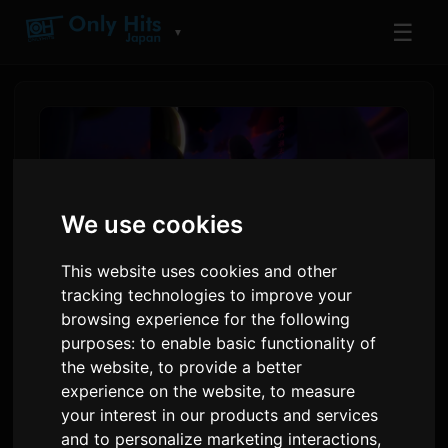
☰
▼
We use cookies
This website uses cookies and other
tracking technologies to improve your
browsing experience for the following
purposes:
to enable basic functionality of
Digimon Beatbreak Begjint
the website
,
to provide a better
Nije 'Kyo-hen' Ferhaalsbôge
experience on the website
,
to measure
your interest in our products and services
op 12 July
and to personalize marketing interactions
,