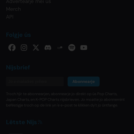
Advertearje mei ús
Merch
API
Folgje ús
Nijsbrief
Abonnearje
Troch hjir te abonnearjen, abonnearje jo direkt op ús Pop Charts,
Japan Charts, en K-POP Charts nijsbrieven. Jo moatte jo abonnemint
befêstigje troch op de link yn 'e e-post te klikken dy't jo ûntfange.
Lêtste Nijs