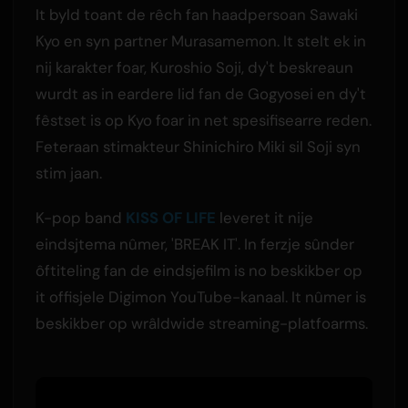
It byld toant de rêch fan haadpersoan Sawaki
Kyo en syn partner Murasamemon. It stelt ek in
nij karakter foar, Kuroshio Soji, dy't beskreaun
wurdt as in eardere lid fan de Gogyosei en dy't
fêstset is op Kyo foar in net spesifisearre reden.
Feteraan stimakteur Shinichiro Miki sil Soji syn
stim jaan.
K-pop band
KISS OF LIFE
leveret it nije
eindsjtema nûmer, 'BREAK IT'. In ferzje sûnder
ôftiteling fan de eindsjefilm is no beskikber op
it offisjele Digimon YouTube-kanaal. It nûmer is
beskikber op wrâldwide streaming-platfoarms.