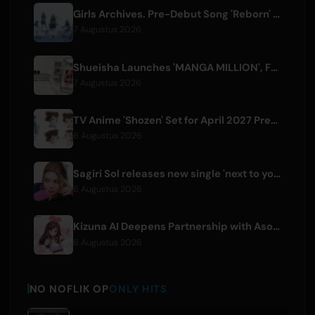
Girls Archives. Pre-Debut Song 'Reborn' is Theme for Netflix Film
7 Augustus 2026
Shueisha Launches 'MANGA MILLION', Free Global Library of 400 Manga Titles
7 Augustus 2026
TV Anime 'Shozen' Set for April 2027 Premiere on Fuji TV
6 Augustus 2026
Sagiri Sol releases new single 'next to your love' after hiatus
6 Augustus 2026
Kizuna AI Deepens Partnership with Asobisystem Ahead of 10th Anniversary World Tour
6 Augustus 2026
NO NOFLIK OP
ONLY HITS