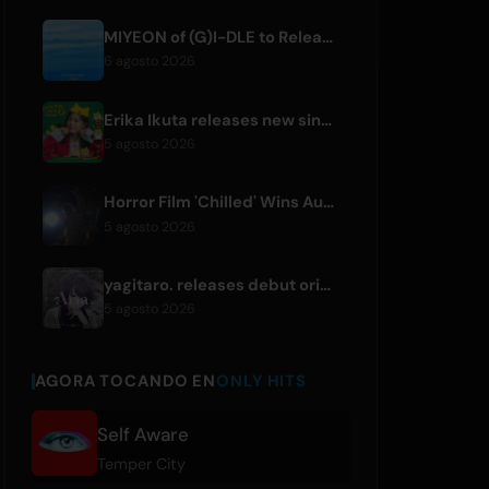
MIYEON of (G)I-DLE to Release New Japanese Digital Single 'RUN AWAY'
6 agosto 2026
Erika Ikuta releases new single 'Nyantokanyaruru' for children's book 'Fumikiri Neko'
5 agosto 2026
Horror Film 'Chilled' Wins Audience Award at Fantasia Festival
5 agosto 2026
yagitaro. releases debut original single 'Aria.' with Suda Keina
5 agosto 2026
AGORA TOCANDO EN
ONLY HITS
Self Aware
Temper City