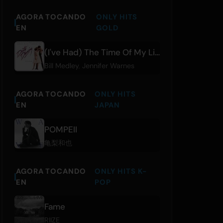
AGORA TOCANDO
ONLY HITS
EN
GOLD
(I've Had) The Time Of My Life - From 'Dirty Dancing' Soundtrack
Bill Medley
,
Jennifer Warnes
AGORA TOCANDO
ONLY HITS
EN
JAPAN
POMPEII
亀梨和也
AGORA TOCANDO
ONLY HITS K-
EN
POP
Fame
RIIZE