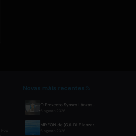
Novas máis recentes
O Proxecto Synxro Lánzase para Crear Novo IP a partir de Aberturas de Anime Ficticias
6 agosto 2026
MIYEON de (G)I-DLE lanzará un novo sinxelo dixital xaponés 'RUN AWAY'
e Pop
6 agosto 2026