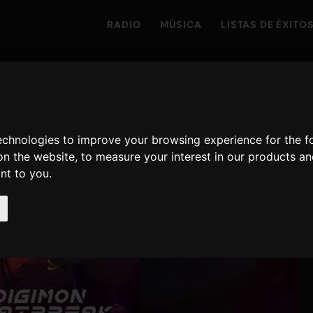
RADIO
MÚSICA
LISTAS DE ÉXITO
technologies to improve your browsing experience for the 
on the website
,
to measure your interest in our products a
ant to you
.