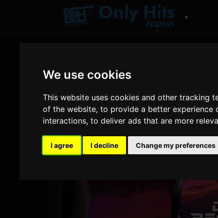
▼
We use cookies
This website uses cookies and other tracking 
of the website
,
to provide a better experience 
interactions
,
to deliver ads that are more relev
I agree
I decline
Change my preferences