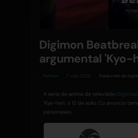
Digimon Beatbrea
argumental 'Kyo-he
Por
Sam
7 xullo 2026
Traducido do inglé
A serie de anime de televisión
Digimon
'Kyo-hen', o 12 de xullo. Co anuncio ta
personaxes.